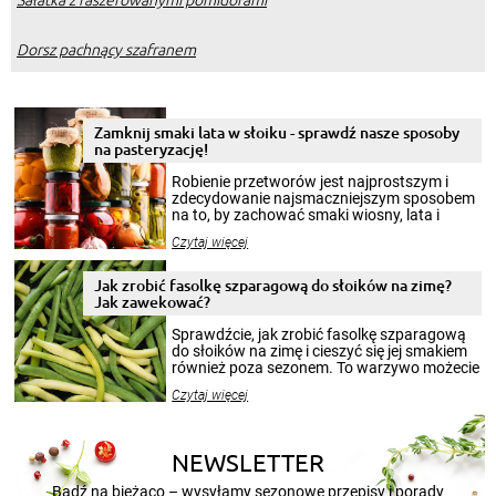
Dorsz pachnący szafranem
Zamknij smaki lata w słoiku - sprawdź nasze sposoby
na pasteryzację!
Robienie przetworów jest najprostszym i
zdecydowanie najsmaczniejszym sposobem
na to, by zachować smaki wiosny, lata i
jesieni na dłużej. Można robić setki zdjęć
Czytaj więcej
krajobrazów, by cieszyć nimi oko w sezonie
zimowym, ale to smaczny posiłek pozwoli w
pełni poczuć atmosferę cieplejszych
Jak zrobić fasolkę szparagową do słoików na zimę?
miesięcy. Przygotowanie słoików ze
Jak zawekować?
smakowitą zawartością musi obejmować
patenty, które pozwolą zachować świeżość
Sprawdźcie, jak zrobić fasolkę szparagową
przetworów.
do słoików na zimę i cieszyć się jej smakiem
również poza sezonem. To warzywo możecie
wekować na wiele sposobów. Wykorzystajcie
Czytaj więcej
nasze propozycje!
NEWSLETTER
Bądź na bieżąco – wysyłamy sezonowe przepisy i porady