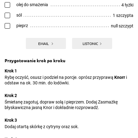
olej do smażenia
4 łyżki
sól
1 szczypta
pieprz
null szczypt
EMAIL
LISTONIC
Przygotowanie krok po kroku
Krok 1
Rybę oczyść, osusz i podziel na porcje. oprósz przyprawą
Knorr
i
odstaw na ok. 30 min. do lodówki.
Krok 2
Śmietanę zagotuj, dopraw solą i pieprzem. Dodaj Zasmażkę
błyskawiczna jasną Knor i dokładnie rozprowadź.
Krok 3
Dodaj otartą skórkę z cytryny oraz sok.