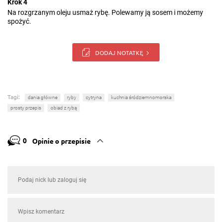
Krok 4
Na rozgrzanym oleju usmaż rybę. Polewamy ją sosem i możemy
spożyć.
DODAJ NOTATKĘ
Tagi:
dania główne
ryby
cytryna
kuchnia śródziemnomorska
prosty przepis
obiad z rybą
0
Opinie o przepisie