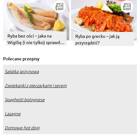
Ryba bez ości – jaka na
Ryba po grecku – jak ją
Wigilię (i nie tylko) sprawdzi
przyrządzić?
się najlepiej?
Polecane przepisy
Sałatka jarzynowa
Zapiekanki z pieczarkami i serem
Spaghetti bolognese
Lasagne
Domowe hot dogi