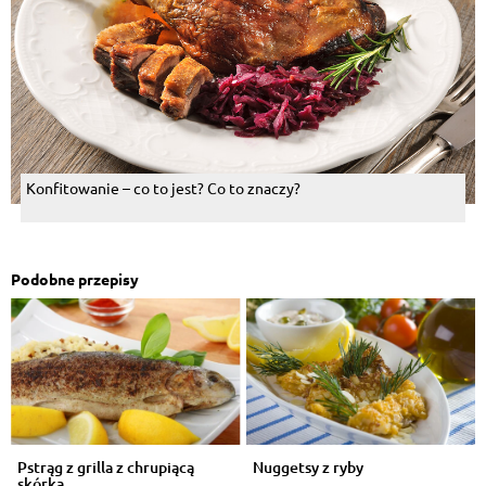
Konfitowanie – co to jest? Co to znaczy?
Podobne przepisy
Pstrąg z grilla z chrupiącą
Nuggetsy z ryby
skórką