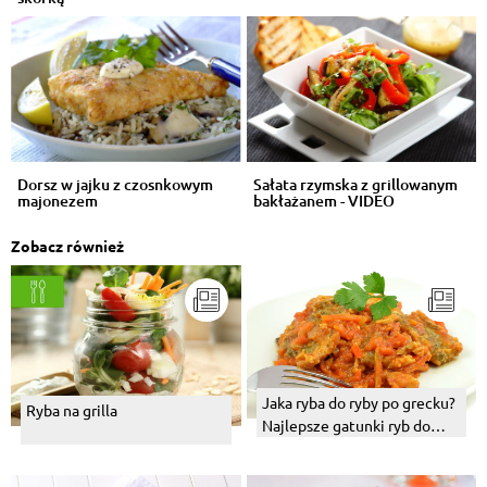
Dorsz w jajku z czosnkowym
Sałata rzymska z grillowanym
majonezem
bakłażanem - VIDEO
Zobacz również
Jaka ryba do ryby po grecku?
Ryba na grilla
Najlepsze gatunki ryb do
wigilijnego dania