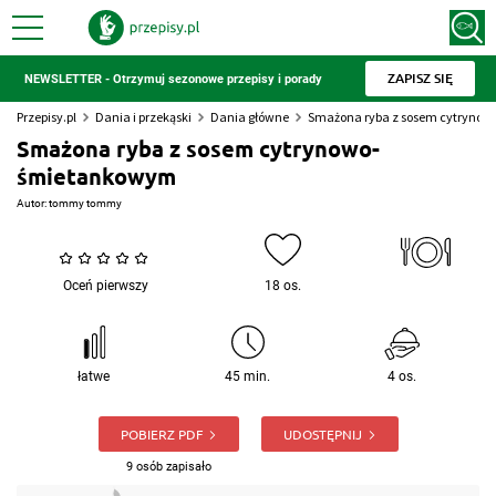
ZAPISZ SIĘ
NEWSLETTER - Otrzymuj sezonowe przepisy i porady
Przepisy.pl
Dania i przekąski
Dania główne
Smażona ryba z sosem cytryno
Smażona ryba z sosem cytrynowo-
śmietankowym
Autor:
tommy tommy
Oceń pierwszy
18 os.
łatwe
45 min.
4 os.
POBIERZ PDF
UDOSTĘPNIJ
9 osób zapisało