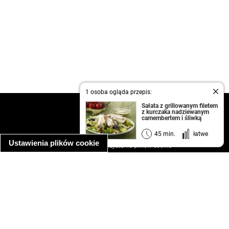
1 osoba ogląda przepis:
Sałata z grillowanym filetem
kontakt
z kurczaka nadziewanym
camembertem i śliwką
regulamin
informacja o prywatności
45 min.
łatwe
Ustawienia plików cookie
informacja o wykorzystaniu plików cookie
ułatwienia dostępu
Najpopularniejsze przepisy
spaghetti bolognese
makaron z kurczakiem w sosie śmietanowym
kanapka z indykiem