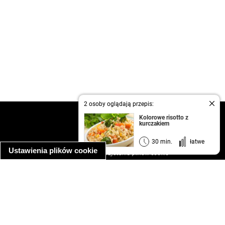
2 osoby oglądają przepis:
kontakt
Kolorowe risotto z
kurczakiem
regulamin
informacja o prywatności
30 min.
łatwe
Ustawienia plików cookie
informacja o wykorzystaniu plików cookie
ułatwienia dostępu
Najpopularniejsze przepisy
spaghetti bolognese
makaron z kurczakiem w sosie śmietanowym