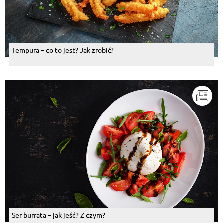
Tempura – co to jest? Jak zrobić?
Ser burrata – jak jeść? Z czym?