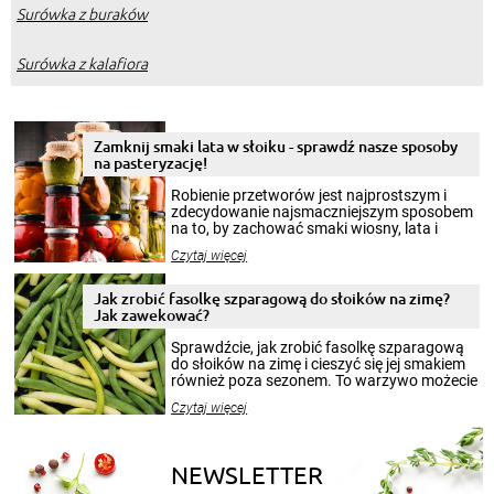
Surówka z buraków
Surówka z kalafiora
Zamknij smaki lata w słoiku - sprawdź nasze sposoby
na pasteryzację!
Robienie przetworów jest najprostszym i
zdecydowanie najsmaczniejszym sposobem
na to, by zachować smaki wiosny, lata i
jesieni na dłużej. Można robić setki zdjęć
Czytaj więcej
krajobrazów, by cieszyć nimi oko w sezonie
zimowym, ale to smaczny posiłek pozwoli w
pełni poczuć atmosferę cieplejszych
Jak zrobić fasolkę szparagową do słoików na zimę?
miesięcy. Przygotowanie słoików ze
Jak zawekować?
smakowitą zawartością musi obejmować
patenty, które pozwolą zachować świeżość
Sprawdźcie, jak zrobić fasolkę szparagową
przetworów.
do słoików na zimę i cieszyć się jej smakiem
również poza sezonem. To warzywo możecie
wekować na wiele sposobów. Wykorzystajcie
Czytaj więcej
nasze propozycje!
NEWSLETTER