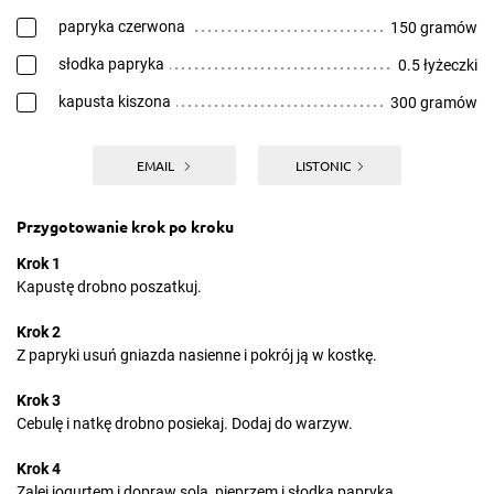
papryka czerwona
150 gramów
słodka papryka
0.5 łyżeczki
kapusta kiszona
300 gramów
EMAIL
LISTONIC
Przygotowanie krok po kroku
Krok 1
Kapustę drobno poszatkuj.
Krok 2
Z papryki usuń gniazda nasienne i pokrój ją w kostkę.
Krok 3
Cebulę i natkę drobno posiekaj. Dodaj do warzyw.
Krok 4
Zalej jogurtem i dopraw solą, pieprzem i słodką papryką.