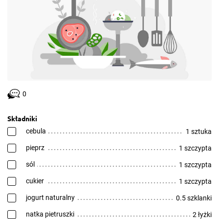
0
Składniki
cebula
1 sztuka
pieprz
1 szczypta
sól
1 szczypta
cukier
1 szczypta
jogurt naturalny
0.5 szklanki
natka pietruszki
2 łyżki