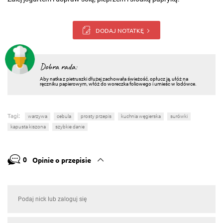
DODAJ NOTATKĘ
Dobra rada:
Aby natka z pietruszki dłużej zachowała świeżość, opłucz ją, ułóż na
ręczniku papierowym, włóż do woreczka foliowego i umieśc w lodówce.
Tagi:
warzywa
cebula
prosty przepis
kuchnia węgierska
surówki
kapusta kiszona
szybkie danie
0
Opinie o przepisie