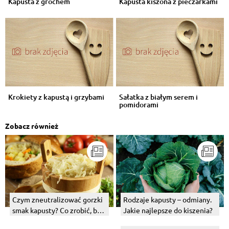
Kapusta z grochem
Kapusta kiszona z pieczarkami
Krokiety z kapustą i grzybami
Sałatka z białym serem i
pomidorami
Zobacz również
Czym zneutralizować gorzki
Rodzaje kapusty – odmiany.
smak kapusty? Co zrobić, by
Jakie najlepsze do kiszenia?
bigos nie był kwaśny?