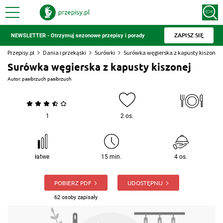
ZAPISZ SIĘ
NEWSLETTER - Otrzymuj sezonowe przepisy i porady
Przepisy.pl
Dania i przekąski
Surówki
Surówka węgierska z kapusty kiszonej
Surówka węgierska z kapusty kiszonej
Autor:
pasibrzuch pasibrzuch
1
2 os.
łatwe
15 min.
4 os.
POBIERZ PDF
UDOSTĘPNIJ
62 osoby zapisały