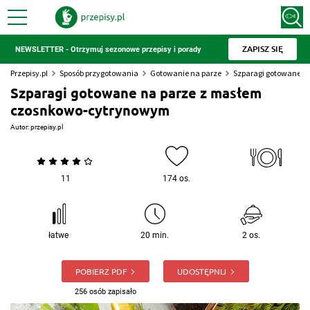
ZAPISZ SIĘ
NEWSLETTER - Otrzymuj sezonowe przepisy i porady
Przepisy.pl
Sposób przygotowania
Gotowanie na parze
Szparagi gotowane n
Szparagi gotowane na parze z masłem
czosnkowo-cytrynowym
Autor:
przepisy.pl
11
174 os.
łatwe
20 min.
2 os.
POBIERZ PDF
UDOSTĘPNIJ
256 osób zapisało