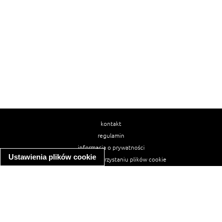
kontakt
regulamin
informacja o prywatności
Ustawienia plików cookie
informacja o wykorzystaniu plików cookie
ułatwienia dostępu
Najpopularniejsze przepisy
spaghetti bolognese