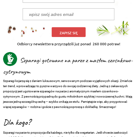
ZAPISZ SIĘ
Odbiorcy newslettera przyrządzili już ponad
260 000 potraw!
Szparagi gotowane na parze z masłem czosnkowo-
cytrynowym
Szparagi kojarzą się z daniem luksusowym, serwowanym podczas wyjątkowych okazji. Zmieńcie
ten trend, wprowadzając to pyszne warzywo do swojej codziennej diety. Jedną z ciekawszych
propozycji jest ugotowanie szparagów na parze z aromatycznym masłem czosnkowo-
cytrynowym. Z pewnością przypadną do gustu miłośnikom szybkiej i nowoczesnej kuchni. Mają
jeszcze jedną szczególną cechę – szybko znikają ze stołu. Pamiętajcie więc, aby przygotować
więcej szparagów – rodzina i goście z pewnością poproszą o dokładkę. Smacznego!
Dla kogo?
Szparagi na parze to propozycja dla każdego, nie tylko dla wegetarian. Jeśli chcecie zaskoczyć