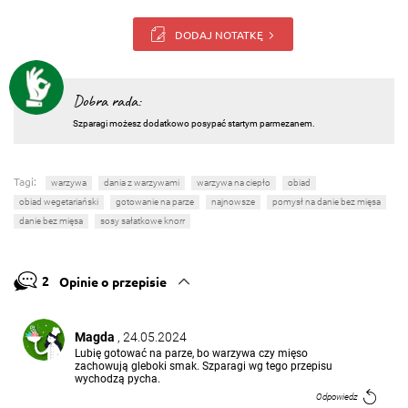
DODAJ NOTATKĘ
Dobra rada:
Szparagi możesz dodatkowo posypać startym parmezanem.
Tagi:
warzywa
dania z warzywami
warzywa na ciepło
obiad
obiad wegetariański
gotowanie na parze
najnowsze
pomysł na danie bez mięsa
danie bez mięsa
sosy sałatkowe knorr
2
Opinie o przepisie
Magda
, 24.05.2024
Lubię gotować na parze, bo warzywa czy mięso
zachowują gleboki smak. Szparagi wg tego przepisu
wychodzą pycha.
Odpowiedz