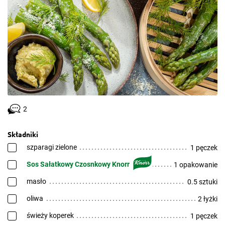
2
Składniki
szparagi zielone
1 pęczek
Sos Sałatkowy Czosnkowy Knorr
1 opakowanie
masło
0.5 sztuki
oliwa
2 łyżki
świeży koperek
1 pęczek