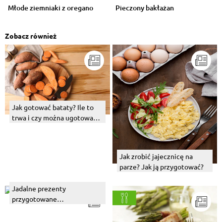
Młode ziemniaki z oregano
Pieczony bakłażan
Zobacz również
Jak gotować bataty? Ile to
trwa i czy można ugotować
je na parze?
Jak zrobić jajecznicę na
parze? Jak ją przygotować?
Jadalne prezenty
przygotowane
własnoręcznie