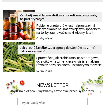
Zamknij smaki lata w słoiku - sprawdź nasze sposoby
na pasteryzację!
Robienie przetworów jest najprostszym i
zdecydowanie najsmaczniejszym sposobem
na to, by zachować smaki wiosny, lata i
jesieni na dłużej. Można robić setki zdjęć
Czytaj więcej
krajobrazów, by cieszyć nimi oko w sezonie
zimowym, ale to smaczny posiłek pozwoli w
pełni poczuć atmosferę cieplejszych
Jak zrobić fasolkę szparagową do słoików na zimę?
miesięcy. Przygotowanie słoików ze
Jak zawekować?
smakowitą zawartością musi obejmować
patenty, które pozwolą zachować świeżość
Sprawdźcie, jak zrobić fasolkę szparagową
przetworów.
do słoików na zimę i cieszyć się jej smakiem
również poza sezonem. To warzywo możecie
wekować na wiele sposobów. Wykorzystajcie
Czytaj więcej
nasze propozycje!
NEWSLETTER
Bądź na bieżąco – wysyłamy sezonowe przepisy i porady