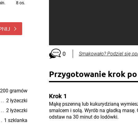
in.
8 os.
PNIJ
0
Smakowało? Podziel się op
Przygotowanie krok po
200 gramów
Krok 1
2 łyżeczki
Mąkę pszenną lub kukurydzianą wymiesz
2 łyżeczki
smalcem i solą. Wyrób na gładką masę. G
odstaw na 30 minut do lodówki.
1 szklanka