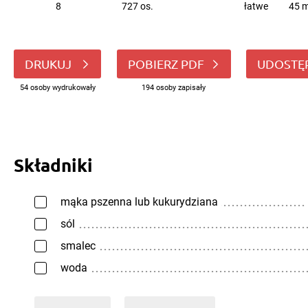
8
727 os.
łatwe
45 m
DRUKUJ
POBIERZ PDF
UDOSTĘ
54 osoby wydrukowały
194 osoby zapisały
Składniki
mąka pszenna lub kukurydziana
sól
smalec
woda