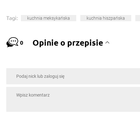
Tagi:
kuchnia meksykańska
kuchnia hiszpańska
Opinie o przepisie
0