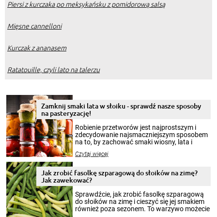
Piersi z kurczaka po meksykańsku z pomidorową salsą
Mięsne cannelloni
Kurczak z ananasem
Ratatouille, czyli lato na talerzu
Zamknij smaki lata w słoiku - sprawdź nasze sposoby
na pasteryzację!
Robienie przetworów jest najprostszym i
zdecydowanie najsmaczniejszym sposobem
na to, by zachować smaki wiosny, lata i
jesieni na dłużej. Można robić setki zdjęć
Czytaj więcej
krajobrazów, by cieszyć nimi oko w sezonie
zimowym, ale to smaczny posiłek pozwoli w
pełni poczuć atmosferę cieplejszych
Jak zrobić fasolkę szparagową do słoików na zimę?
miesięcy. Przygotowanie słoików ze
Jak zawekować?
smakowitą zawartością musi obejmować
patenty, które pozwolą zachować świeżość
Sprawdźcie, jak zrobić fasolkę szparagową
przetworów.
do słoików na zimę i cieszyć się jej smakiem
również poza sezonem. To warzywo możecie
wekować na wiele sposobów. Wykorzystajcie