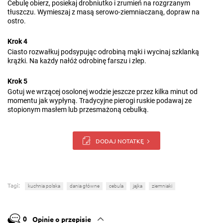
Cebulę obierz, posiekaj drobniutko i zrumień na rozgrzanym
tłuszczu. Wymieszaj z masą serowo-ziemniaczaną, dopraw na
ostro.
Krok 4
Ciasto rozwałkuj podsypując odrobiną mąki i wycinaj szklanką
krążki. Na każdy nałóż odrobinę farszu i zlep.
Krok 5
Gotuj we wrzącej osolonej wodzie jeszcze przez kilka minut od
momentu jak wypłyną. Tradycyjne pierogi ruskie podawaj ze
stopionym masłem lub przesmażoną cebulką.
DODAJ NOTATKĘ
Tagi:
kuchnia polska
dania główne
cebula
jajka
ziemniaki
0
Opinie o przepisie