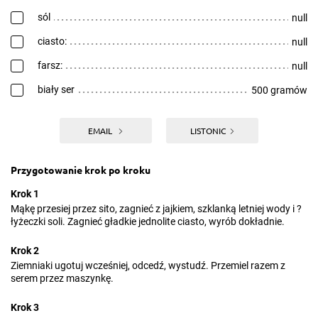
sól
null
ciasto:
null
farsz:
null
biały ser
500 gramów
EMAIL
LISTONIC
Przygotowanie krok po kroku
Krok 1
Mąkę przesiej przez sito, zagnieć z jajkiem, szklanką letniej wody i ?
łyżeczki soli. Zagnieć gładkie jednolite ciasto, wyrób dokładnie.
Krok 2
Ziemniaki ugotuj wcześniej, odcedź, wystudź. Przemiel razem z
serem przez maszynkę.
Krok 3