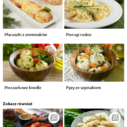
Placuszki z ziemniaków
Pierogi ruskie
Pieczarkowe knedle
Pyzy ze szpinakiem
Zobacz również