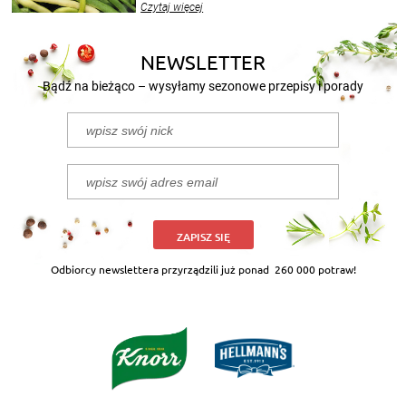
Czytaj więcej
nasze propozycje!
NEWSLETTER
Bądź na bieżąco – wysyłamy sezonowe przepisy i porady
ZAPISZ SIĘ
Odbiorcy newslettera przyrządzili już ponad
260 000 potraw!