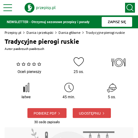
ZAPISZ SIĘ
NEWSLETTER - Otrzymuj sezonowe przepisy i porady
Przepisy.pl
Dania i przekąski
Dania główne
Tradycyjne pierogi ruskie
Tradycyjne pierogi ruskie
Autor:
pasibrzuch pasibrzuch
Oceń pierwszy
25 os.
łatwe
45 min.
5 os.
POBIERZ PDF
UDOSTĘPNIJ
30 osób zapisało