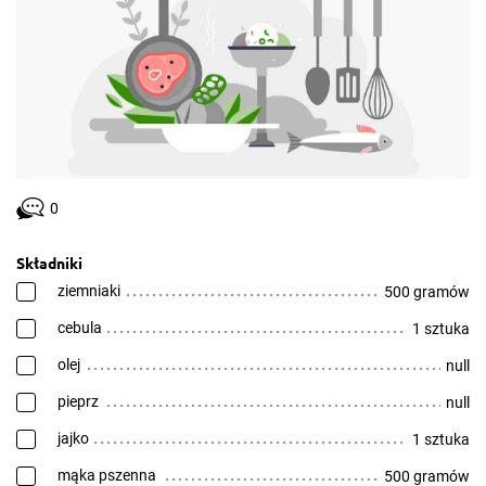
0
Składniki
ziemniaki
500 gramów
cebula
1 sztuka
olej
null
pieprz
null
jajko
1 sztuka
mąka pszenna
500 gramów