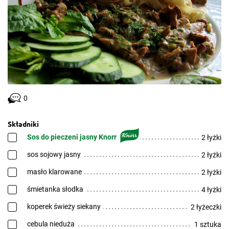
0
Składniki
Sos do pieczeni jasny Knorr
2 łyżki
sos sojowy jasny
2 łyżki
masło klarowane
2 łyżki
śmietanka słodka
4 łyżki
koperek świeży siekany
2 łyżeczki
cebula nieduża
1 sztuka