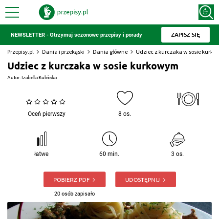
ZAPISZ SIĘ
NEWSLETTER - Otrzymuj sezonowe przepisy i porady
Przepisy.pl
Dania i przekąski
Dania główne
Udziec z kurczaka w sosie kurk
Udziec z kurczaka w sosie kurkowym
Autor:
Izabella Kulińska
Oceń pierwszy
8 os.
łatwe
60 min.
3 os.
POBIERZ PDF
UDOSTĘPNIJ
20 osób zapisało