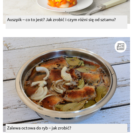
Auszpik – co to jest? Jak zrobić i czym różni się od sztamu?
Zalewa octowa do ryb – jak zrobić?