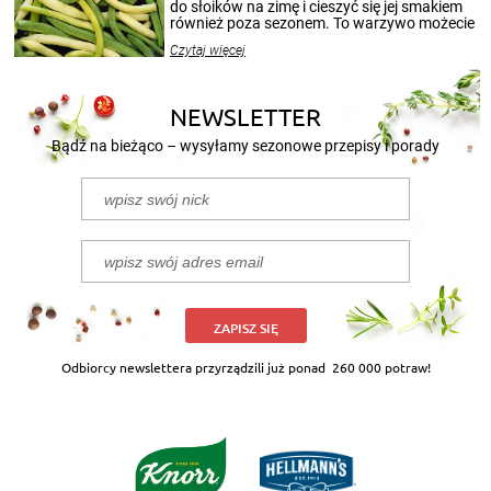
przetworów.
do słoików na zimę i cieszyć się jej smakiem
również poza sezonem. To warzywo możecie
wekować na wiele sposobów. Wykorzystajcie
Czytaj więcej
nasze propozycje!
NEWSLETTER
Bądź na bieżąco – wysyłamy sezonowe przepisy i porady
ZAPISZ SIĘ
Odbiorcy newslettera przyrządzili już ponad
260 000 potraw!