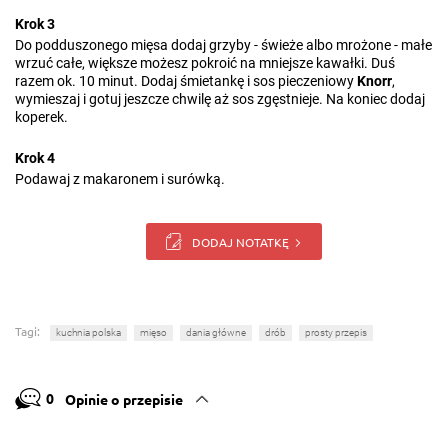
Krok 3
Do podduszonego mięsa dodaj grzyby - świeże albo mrożone - małe
wrzuć całe, większe możesz pokroić na mniejsze kawałki. Duś
razem ok. 10 minut. Dodaj śmietankę i sos pieczeniowy
Knorr
,
wymieszaj i gotuj jeszcze chwilę aż sos zgęstnieje. Na koniec dodaj
koperek.
Krok 4
Podawaj z makaronem i surówką.
DODAJ NOTATKĘ
Tagi:
kuchnia polska
mięso
dania główne
drób
prosty przepis
0
Opinie o przepisie