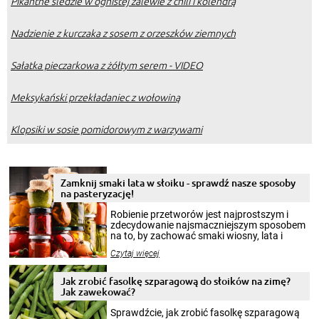
Pikantne śledzie w ognistej zalewie z chili i kolendrą
Nadzienie z kurczaka z sosem z orzeszków ziemnych
Sałatka pieczarkowa z żółtym serem - VIDEO
Meksykański przekładaniec z wołowiną
Klopsiki w sosie pomidorowym z warzywami
Zamknij smaki lata w słoiku - sprawdź nasze sposoby
na pasteryzację!
Robienie przetworów jest najprostszym i
zdecydowanie najsmaczniejszym sposobem
na to, by zachować smaki wiosny, lata i
jesieni na dłużej. Można robić setki zdjęć
Czytaj więcej
krajobrazów, by cieszyć nimi oko w sezonie
zimowym, ale to smaczny posiłek pozwoli w
pełni poczuć atmosferę cieplejszych
Jak zrobić fasolkę szparagową do słoików na zimę?
miesięcy. Przygotowanie słoików ze
Jak zawekować?
smakowitą zawartością musi obejmować
patenty, które pozwolą zachować świeżość
Sprawdźcie, jak zrobić fasolkę szparagową