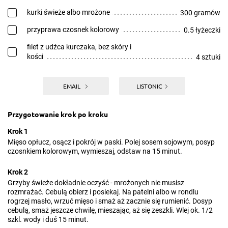
kurki świeże albo mrożone
300 gramów
przyprawa czosnek kolorowy
0.5 łyżeczki
filet z udźca kurczaka, bez skóry i
kości
4 sztuki
EMAIL
LISTONIC
Przygotowanie krok po kroku
Krok 1
Mięso opłucz, osącz i pokrój w paski. Polej sosem sojowym, posyp
czosnkiem kolorowym, wymieszaj, odstaw na 15 minut.
Krok 2
Grzyby świeże dokładnie oczyść - mrożonych nie musisz
rozmrażać. Cebulą obierz i posiekaj. Na patelni albo w rondlu
rogrzej masło, wrzuć mięso i smaż aż zacznie się rumienić. Dosyp
cebulą, smaż jeszcze chwilę, mieszając, aż się zeszkli. Wlej ok. 1/2
szkl. wody i duś 15 minut.