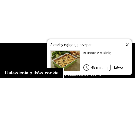
3 osoby oglądają przepis:
kontakt
Musaka z cukinią
regulamin
informacja o prywatności
45 min.
łatwe
Ustawienia plików cookie
informacja o wykorzystaniu plików cookie
ułatwienia dostępu
Najpopularniejsze przepisy
spaghetti bolognese
makaron z kurczakiem w sosie śmietanowym
kanapka z indykiem
ratatouille