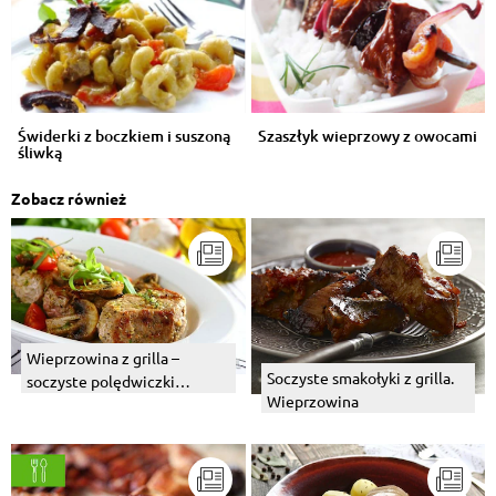
Świderki z boczkiem i suszoną
Szaszłyk wieprzowy z owocami
śliwką
Zobacz również
Wieprzowina z grilla –
Soczyste smakołyki z grilla.
soczyste polędwiczki
Wieprzowina
wieprzowe, kiełbasa i
kaszanka.