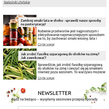
Naleśniki chińskie
Zamknij smaki lata w słoiku - sprawdź nasze sposoby
na pasteryzację!
Robienie przetworów jest najprostszym i
zdecydowanie najsmaczniejszym sposobem
na to, by zachować smaki wiosny, lata i
jesieni na dłużej. Można robić setki zdjęć
Czytaj więcej
krajobrazów, by cieszyć nimi oko w sezonie
zimowym, ale to smaczny posiłek pozwoli w
pełni poczuć atmosferę cieplejszych
Jak zrobić fasolkę szparagową do słoików na zimę?
miesięcy. Przygotowanie słoików ze
Jak zawekować?
smakowitą zawartością musi obejmować
patenty, które pozwolą zachować świeżość
Sprawdźcie, jak zrobić fasolkę szparagową
przetworów.
do słoików na zimę i cieszyć się jej smakiem
również poza sezonem. To warzywo możecie
wekować na wiele sposobów. Wykorzystajcie
Czytaj więcej
nasze propozycje!
NEWSLETTER
Bądź na bieżąco – wysyłamy sezonowe przepisy i porady