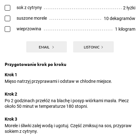
sok z cytryny
2 łyżki
suszone morele
10 dekagramów
wieprzowina
1 kilogram
EMAIL
LISTONIC
Przygotowanie krok po kroku
Krok 1
Mięso natrzyj przyprawami i odstaw w chłodne miejsce.
Krok 2
Po 2 godzinach przełóż na blachę i posyp wiórkami masła. Piecz
około 50 minut w temperaturze 180 stopni.
Krok 3
Morele i śliwki zalej wodą i ugotuj. Część zmiksuj na sos, przypraw
sokiem z cytryny.