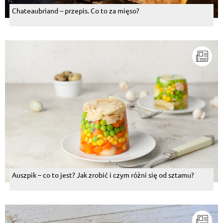
Chateaubriand – przepis. Co to za mięso?
Auszpik – co to jest? Jak zrobić i czym różni się od sztamu?