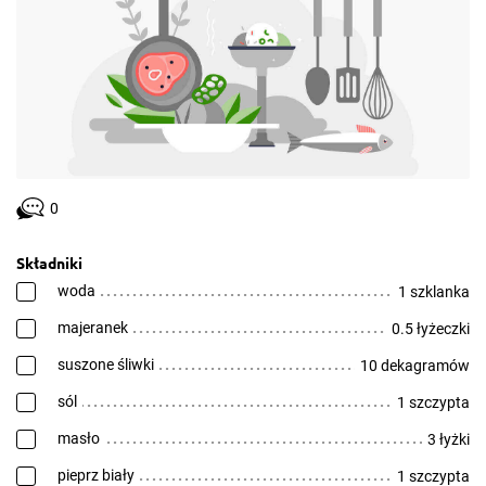
0
Składniki
woda
1 szklanka
majeranek
0.5 łyżeczki
suszone śliwki
10 dekagramów
sól
1 szczypta
masło
3 łyżki
pieprz biały
1 szczypta