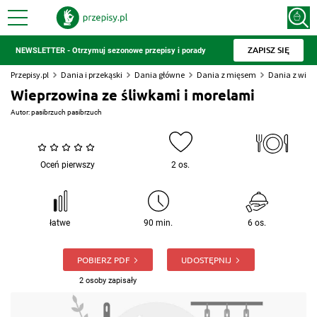
ZAPISZ SIĘ
NEWSLETTER - Otrzymuj sezonowe przepisy i porady
Przepisy.pl
Dania i przekąski
Dania główne
Dania z mięsem
Dania z wiep
Wieprzowina ze śliwkami i morelami
Autor:
pasibrzuch pasibrzuch
Oceń pierwszy
2 os.
łatwe
90 min.
6 os.
POBIERZ PDF
UDOSTĘPNIJ
2 osoby zapisały