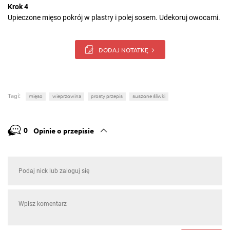
Krok 4
Upieczone mięso pokrój w plastry i polej sosem. Udekoruj owocami.
DODAJ NOTATKĘ
Tagi:
mięso
wieprzowina
prosty przepis
suszone śliwki
0
Opinie o przepisie