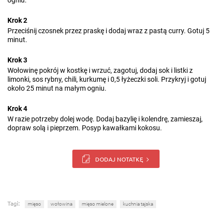
ogniu.
Krok 2
Przeciśnij czosnek przez praskę i dodaj wraz z pastą curry. Gotuj 5
minut.
Krok 3
Wołowinę pokrój w kostkę i wrzuć, zagotuj, dodaj sok i listki z
limonki, sos rybny, chili, kurkumę i 0,5 łyżeczki soli. Przykryj i gotuj
około 25 minut na małym ogniu.
Krok 4
W razie potrzeby dolej wodę. Dodaj bazylię i kolendrę, zamieszaj,
dopraw solą i pieprzem. Posyp kawałkami kokosu.
DODAJ NOTATKĘ
Tagi:
mięso
wołowina
mięso mielone
kuchnia tajska