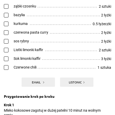
ząbki czosnku
2 sztuki
bazylia
2 łyżki
kurkuma
0.5 łyżeczki
czerwona pasta curry
2 łyżki
sos rybny
2 łyżki
Listki limonki kaffir
2 sztuki
Sok limonki kaffir
3 łyżki
Czerwone chili
1 sztuka
EMAIL
LISTONIC
Przygotowanie krok po kroku
Krok 1
Mleko kokosowe zagotuj w dużej patelni 10 minut na wolnym