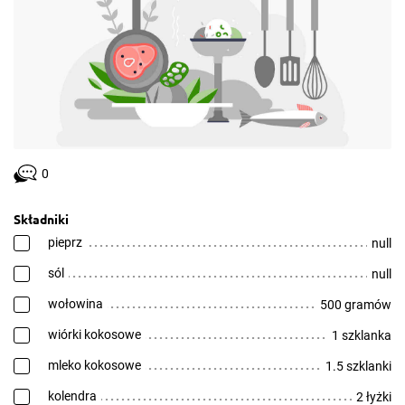
0
Składniki
pieprz
null
sól
null
wołowina
500 gramów
wiórki kokosowe
1 szklanka
mleko kokosowe
1.5 szklanki
kolendra
2 łyżki