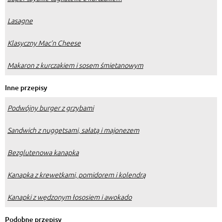
Lasagne
Klasyczny Mac’n Cheese
Makaron z kurczakiem i sosem śmietanowym
Inne przepisy
Podwójny burger z grzybami
Sandwich z nuggetsami, sałatą i majonezem
Bezglutenowa kanapka
Kanapka z krewetkami, pomidorem i kolendrą
Kanapki z wędzonym łososiem i awokado
Podobne przepisy