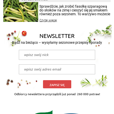
smakowitą zawartością musi obejmować
patenty, które pozwolą zachować świeżość
Sprawdźcie, jak zrobić fasolkę szparagową
przetworów.
do słoików na zimę i cieszyć się jej smakiem
również poza sezonem. To warzywo możecie
wekować na wiele sposobów. Wykorzystajcie
Czytaj więcej
nasze propozycje!
NEWSLETTER
Bądź na bieżąco – wysyłamy sezonowe przepisy i porady
ZAPISZ SIĘ
Odbiorcy newslettera przyrządzili już ponad
260 000 potraw!