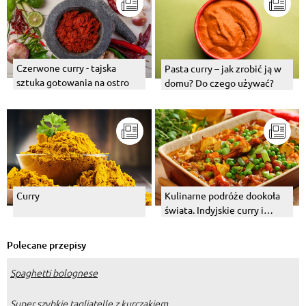
Czerwone curry - tajska
Pasta curry – jak zrobić ją w
sztuka gotowania na ostro
domu? Do czego używać?
Curry
Kulinarne podróże dookoła
świata. Indyjskie curry i
węgierski bogracz.
Polecane przepisy
Spaghetti bolognese
Super szybkie tagliatelle z kurczakiem