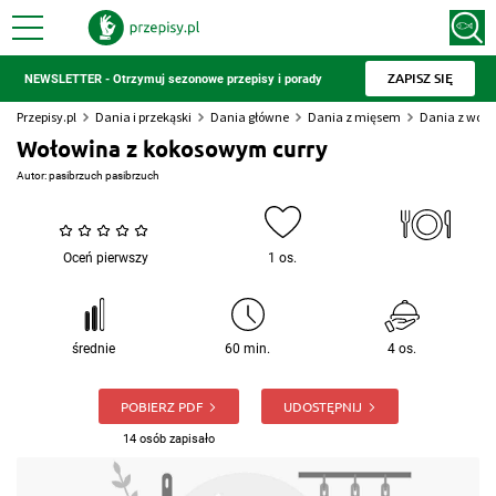
ZAPISZ SIĘ
NEWSLETTER - Otrzymuj sezonowe przepisy i porady
Przepisy.pl
Dania i przekąski
Dania główne
Dania z mięsem
Dania z woło
Wołowina z kokosowym curry
Autor:
pasibrzuch pasibrzuch
Oceń pierwszy
1 os.
średnie
60 min.
4 os.
POBIERZ PDF
UDOSTĘPNIJ
14 osób zapisało