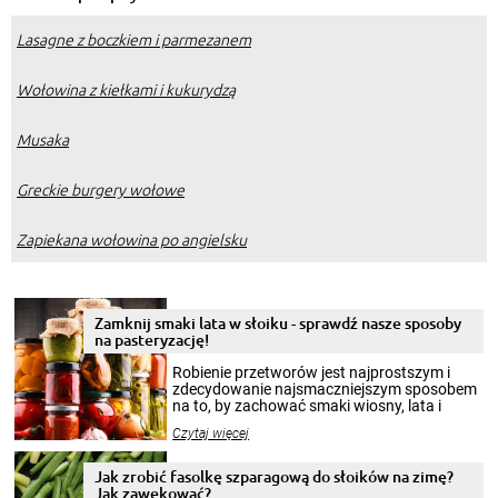
Lasagne z boczkiem i parmezanem
Wołowina z kiełkami i kukurydzą
Musaka
Greckie burgery wołowe
Zapiekana wołowina po angielsku
Zamknij smaki lata w słoiku - sprawdź nasze sposoby
na pasteryzację!
Robienie przetworów jest najprostszym i
zdecydowanie najsmaczniejszym sposobem
na to, by zachować smaki wiosny, lata i
jesieni na dłużej. Można robić setki zdjęć
Czytaj więcej
krajobrazów, by cieszyć nimi oko w sezonie
zimowym, ale to smaczny posiłek pozwoli w
pełni poczuć atmosferę cieplejszych
Jak zrobić fasolkę szparagową do słoików na zimę?
miesięcy. Przygotowanie słoików ze
Jak zawekować?