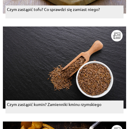
Czym zastąpić tofu? Co sprawdzi się zamiast niego?
Czym zastąpić kumin? Zamienniki kminu rzymskiego