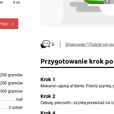
in.
8 os.
PNIJ
0
Smakowało? Podziel się op
Przygotowanie krok po
200 gramów
Krok 1
200 gramów
Makaron ugotuj al'dente. Pokrój szynkę, p
300 gramów
Krok 2
null
Cebulę, pieczarki i szynkę przesmaż na r
2 sztuki
Krok 4