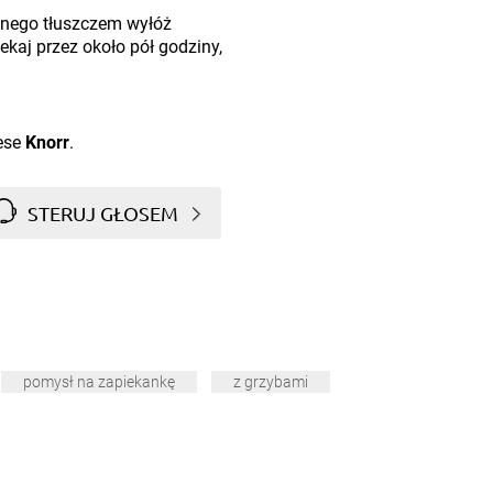
nego tłuszczem wyłóż
iekaj przez około pół godziny,
ese
Knorr
.
STERUJ GŁOSEM
pomysł na zapiekankę
z grzybami