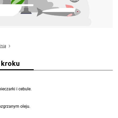
inią
 kroku
ieczarki i cebule.
ozgrzanym oleju.