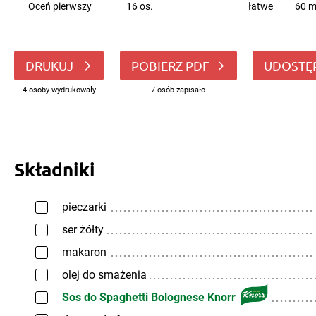
Oceń pierwszy
16 os.
łatwe
60 m
DRUKUJ
POBIERZ PDF
UDOSTĘ
4 osoby wydrukowały
7 osób zapisało
Składniki
pieczarki
ser żółty
makaron
olej do smażenia
Sos do Spaghetti Bolognese Knorr