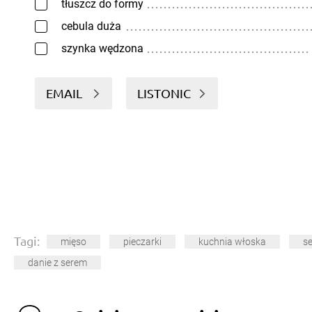
tłuszcz do formy
cebula duża
szynka wędzona
EMAIL
LISTONIC
Tagi:
mięso
pieczarki
kuchnia włoska
se
danie z serem