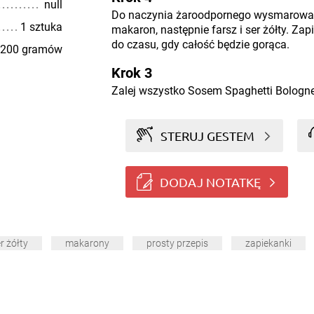
null
Do naczynia żaroodpornego wysmarowa
1 sztuka
makaron, następnie farsz i ser żółty. Zap
do czasu, gdy całość będzie gorąca.
200 gramów
Krok 3
Zalej wszystko Sosem Spaghetti Bologn
STERUJ GESTEM
DODAJ NOTATKĘ
r żółty
makarony
prosty przepis
zapiekanki