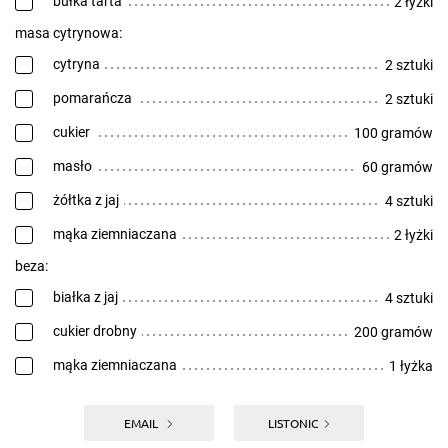
bułka tarta
2 łyżki
masa cytrynowa:
cytryna
2 sztuki
pomarańcza
2 sztuki
cukier
100 gramów
masło
60 gramów
żółtka z jaj
4 sztuki
mąka ziemniaczana
2 łyżki
beza:
białka z jaj
4 sztuki
cukier drobny
200 gramów
mąka ziemniaczana
1 łyżka
EMAIL
LISTONIC