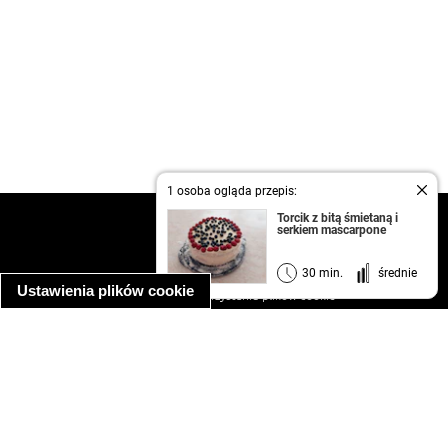
1 osoba ogląda przepis:
Torcik z bitą śmietaną i
kontakt
serkiem mascarpone
regulamin
informacja o prywatności
30 min.
średnie
Ustawienia plików cookie
informacja o wykorzystaniu plików cookie
ułatwienia dostępu
Najpopularniejsze przepisy
spaghetti bolognese
makaron z kurczakiem w sosie śmietanowym