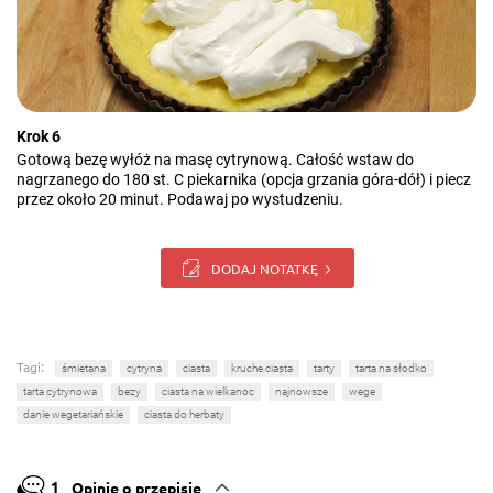
Krok 6
Gotową bezę wyłóż na masę cytrynową. Całość wstaw do
nagrzanego do 180 st. C piekarnika (opcja grzania góra-dół) i piecz
przez około 20 minut. Podawaj po wystudzeniu.
DODAJ NOTATKĘ
Tagi:
śmietana
cytryna
ciasta
kruche ciasta
tarty
tarta na słodko
tarta cytrynowa
bezy
ciasta na wielkanoc
najnowsze
wege
danie wegetariańskie
ciasta do herbaty
1
Opinie o przepisie