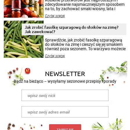
Robienie przetworów jest najprostszym i
zdecydowanie najsmaczniejszym sposobem
na to, by zachować smaki wiosny, lata i
jesieni na dłużej. Można robić setki zdjęć
Czytaj więcej
krajobrazów, by cieszyć nimi oko w sezonie
zimowym, ale to smaczny posiłek pozwoli w
pełni poczuć atmosferę cieplejszych
Jak zrobić fasolkę szparagową do słoików na zimę?
miesięcy. Przygotowanie słoików ze
Jak zawekować?
smakowitą zawartością musi obejmować
patenty, które pozwolą zachować świeżość
Sprawdźcie, jak zrobić fasolkę szparagową
przetworów.
do słoików na zimę i cieszyć się jej smakiem
również poza sezonem. To warzywo możecie
wekować na wiele sposobów. Wykorzystajcie
Czytaj więcej
nasze propozycje!
NEWSLETTER
Bądź na bieżąco – wysyłamy sezonowe przepisy i porady
ZAPISZ SIĘ