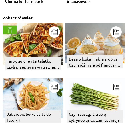
3 bit na herbatnikach
Ananasowiec
Zobacz również
Beza włoska – jak ją zrobić?
Tarty, quiche i tartaletki,
Czym różni się od francuskiej
czyli przepisy na wytrawne
wersji deseru?
ciasta
Czym zastąpić trawę
Jak zrobić bułkę tartą do
cytrynową? Co zamiast niej?
fasolki?