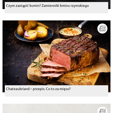
Czym zastąpić kumin? Zamienniki kminu rzymskiego
Chateaubriand – przepis. Co to za mięso?