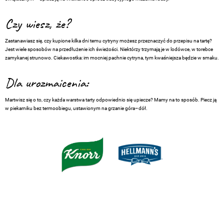
Czy wiesz, że?
Zastanawiasz się, czy kupione kilka dni temu cytryny możesz przeznaczyć do przepisu na tartę?
Jest wiele sposobów na przedłużenie ich świeżości. Niektórzy trzymają je w lodówce, w torebce
zamykanej strunowo. Ciekawostka: im mocniej pachnie cytryna, tym kwaśniejsza będzie w smaku.
Dla urozmaicenia:
Martwisz się o to, czy każda warstwa tarty odpowiednio się upiecze? Mamy na to sposób. Piecz ją
w piekarniku bez termoobiegu, ustawionym na grzanie góra–dół.