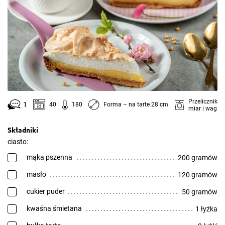
Przelicznik
1
40
180
Forma – na tarte 28 cm
miar i wag
Składniki
ciasto:
mąka pszenna
200 gramów
masło
120 gramów
cukier puder
50 gramów
kwaśna śmietana
1 łyżka