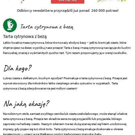
Odbiorcy newslettera przyrządzili już ponad
260 000 potraw!
Tarta cytrynowa z bezą
Tarta cytrynowa z bezą
Lekko kwaśna masa cytrynowa, która równoważy słodycz bezy – jeśli to brzmi jak ciasto, które
chętnie zjesz na deser, wypróbuj nasz przepis! Tarta z bezą i masą cytrynową nawiązuje do kuchni
francuskiej, znanej z wyśmienitych quiche i tart. Tym razem proponujemy ją w wersji na słodko.
Dla kogo?
Lubisz ciasta o delikatnym, kruchym spodzie? Posmakuje ci tarta cytrynowa z bezą. Przepis jest
wprost stworzony dla miłośników lekko cierpkiego smaku cytrusów w wypiekach. Tarta
cytrynowa z bezą zdecydowanie nie jest mdłym ciastem!
Na jaką okazję?
Na rodzinnym stole, zamiast zwykłego sernika lub ciasta czekoladowego, może stanąć właśnie
tarta cytrynowa z bezą. Przepis ten skradnie serce twojej przyjaciółki lub przyjaciela, którego
zaprosisz na herbatę i ciasto. Naszym zdaniem ma też dużą szansę stać się hitem urodzinowej
imprezy, gdy pojawi się tuż obok tortu. Tarta cytrynowa z bezą smakuje doskonale w okresie
świątecznym – upiecz ją na Wielkanoc oprócz tradycyjnego mazurka i baby.