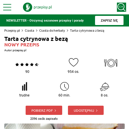
ZAPISZ SIĘ
NEWSLETTER - Otrzymuj sezonowe przepisy i porady
Przepisy.pl
Ciasta
Ciasta do herbaty
Tarta cytrynowa z bezą
Tarta cytrynowa z bezą
NOWY PRZEPIS
Autor:
przepisy.pl
90
954 os.
trudne
60 min.
8 os.
POBIERZ PDF
UDOSTĘPNIJ
2096 osób zapisało