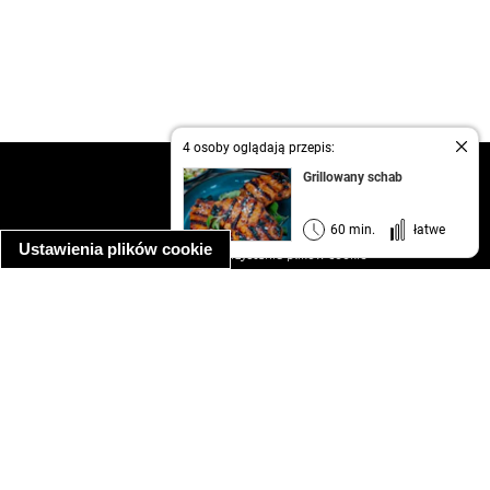
4 osoby oglądają przepis:
kontakt
Grillowany schab
regulamin
informacja o prywatności
60 min.
łatwe
Ustawienia plików cookie
informacja o wykorzystaniu plików cookie
ułatwienia dostępu
Najpopularniejsze przepisy
spaghetti bolognese
makaron z kurczakiem w sosie śmietanowym
kanapka z indykiem
ratatouille
lahmacun