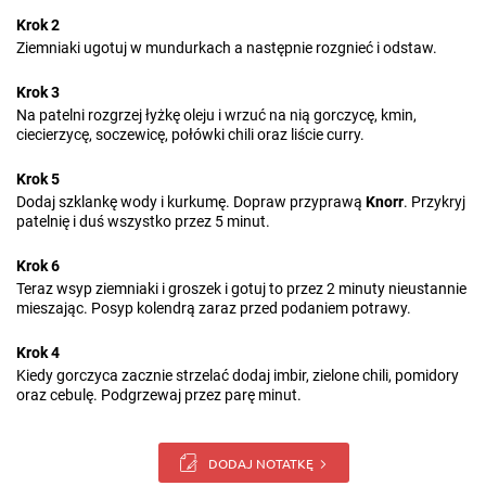
Krok 2
Ziemniaki ugotuj w mundurkach a następnie rozgnieć i odstaw.
Krok 3
Na patelni rozgrzej łyżkę oleju i wrzuć na nią gorczycę, kmin,
ciecierzycę, soczewicę, połówki chili oraz liście curry.
Krok 5
Dodaj szklankę wody i kurkumę. Dopraw przyprawą
Knorr
. Przykryj
patelnię i duś wszystko przez 5 minut.
Krok 6
Teraz wsyp ziemniaki i groszek i gotuj to przez 2 minuty nieustannie
mieszając. Posyp kolendrą zaraz przed podaniem potrawy.
Krok 4
Kiedy gorczyca zacznie strzelać dodaj imbir, zielone chili, pomidory
oraz cebulę. Podgrzewaj przez parę minut.
DODAJ NOTATKĘ