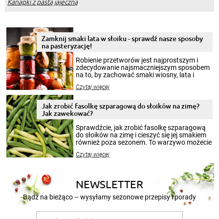
Kanapki z pastą jajeczną
Zamknij smaki lata w słoiku - sprawdź nasze sposoby
na pasteryzację!
Robienie przetworów jest najprostszym i
zdecydowanie najsmaczniejszym sposobem
na to, by zachować smaki wiosny, lata i
jesieni na dłużej. Można robić setki zdjęć
Czytaj więcej
krajobrazów, by cieszyć nimi oko w sezonie
zimowym, ale to smaczny posiłek pozwoli w
pełni poczuć atmosferę cieplejszych
Jak zrobić fasolkę szparagową do słoików na zimę?
miesięcy. Przygotowanie słoików ze
Jak zawekować?
smakowitą zawartością musi obejmować
patenty, które pozwolą zachować świeżość
Sprawdźcie, jak zrobić fasolkę szparagową
przetworów.
do słoików na zimę i cieszyć się jej smakiem
również poza sezonem. To warzywo możecie
wekować na wiele sposobów. Wykorzystajcie
Czytaj więcej
nasze propozycje!
NEWSLETTER
Bądź na bieżąco – wysyłamy sezonowe przepisy i porady