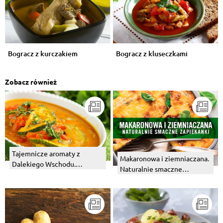
Bogracz z kurczakiem
Bogracz z kluseczkami
Zobacz również
Tajemnicze aromaty z
Makaronowa i ziemniaczana.
Dalekiego Wschodu.
Naturalnie smaczne
Mieszanka garam masala.
zapiekanki - Infografika