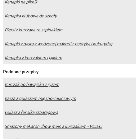
Kanapki na piknik
Kanapka klubowa do szkoły
Piersi z kurczaka ze szpinakiem
Kanapki z pastą z wędzonej makreli z papryką i kukurydzą
Kanapka z kurczakiem i jajkiem
Podobne przepisy
Kurczak po hawajsku z ryżem
Kasza z gulaszem mięsno-cukiniowym
Gulasz z fasolką szparagową
Smażony makaron chow mein z kurczakiem - VIDEO