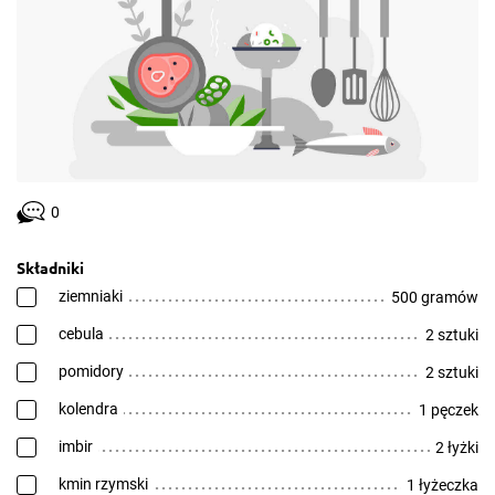
0
Składniki
ziemniaki
500 gramów
cebula
2 sztuki
pomidory
2 sztuki
kolendra
1 pęczek
imbir
2 łyżki
kmin rzymski
1 łyżeczka