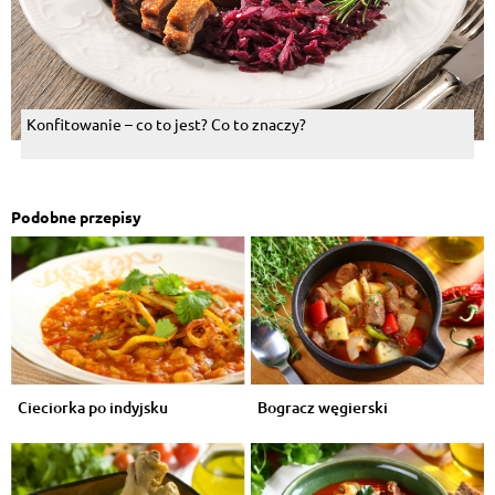
Konfitowanie – co to jest? Co to znaczy?
Podobne przepisy
Cieciorka po indyjsku
Bogracz węgierski