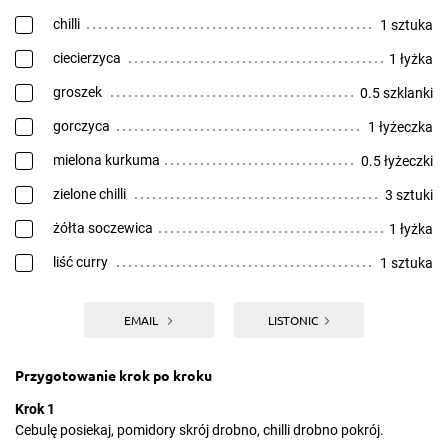
chilli
1 sztuka
ciecierzyca
1 łyżka
groszek
0.5 szklanki
gorczyca
1 łyżeczka
mielona kurkuma
0.5 łyżeczki
zielone chilli
3 sztuki
żółta soczewica
1 łyżka
liść curry
1 sztuka
EMAIL
LISTONIC
Przygotowanie krok po kroku
Krok 1
Cebulę posiekaj, pomidory skrój drobno, chilli drobno pokrój.