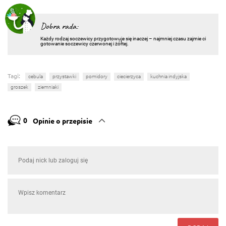
Dobra rada:
Każdy rodzaj soczewicy przygotowuje się inaczej – najmniej czasu zajmie ci
gotowanie soczewicy czerwonej i żółtej.
Tagi:
cebula
przystawki
pomidory
ciecierzyca
kuchnia indyjska
groszek
ziemniaki
0
Opinie o przepisie