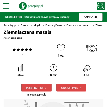
ZAPISZ SIĘ
NEWSLETTER - Otrzymuj sezonowe przepisy i porady
Przepisy.pl
Dania i przekąski
Dania główne
Dania z warzywami
Ziemnia
Ziemniaczana masala
Autor:
garlic garlic
1
1 os.
łatwe
60 min.
4 os.
POBIERZ PDF
UDOSTĘPNIJ
15 osób zapisało