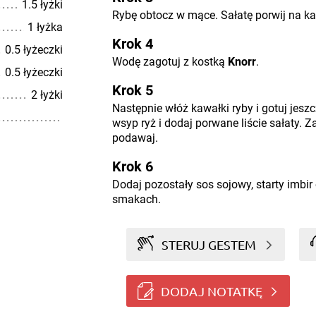
1.5 łyżki
Rybę obtocz w mące. Sałatę porwij na ka
1 łyżka
Krok 4
0.5 łyżeczki
Wodę zagotuj z kostką
Knorr
.
0.5 łyżeczki
Krok 5
2 łyżki
Następnie włóż kawałki ryby i gotuj jeszc
wsyp ryż i dodaj porwane liście sałaty. Z
podawaj.
Krok 6
Dodaj pozostały sos sojowy, starty imbir
smakach.
STERUJ GESTEM
DODAJ NOTATKĘ