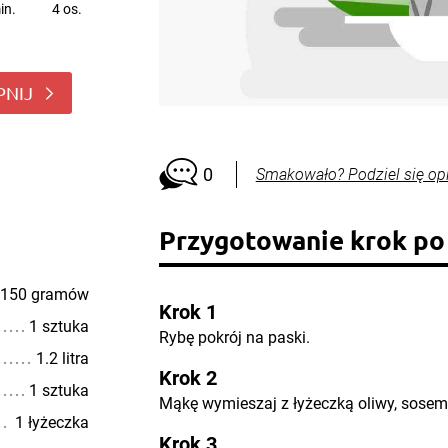
in.
4 os.
PNIJ
0
Smakowało? Podziel się op
Przygotowanie krok po
150 gramów
Krok 1
1 sztuka
Rybę pokrój na paski.
1.2 litra
Krok 2
1 sztuka
Mąkę wymieszaj z łyżeczką oliwy, sosem
1 łyżeczka
Krok 3