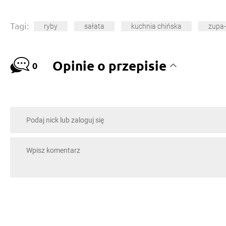
Tagi:
ryby
sałata
kuchnia chińska
zupa-
Opinie o przepisie
0