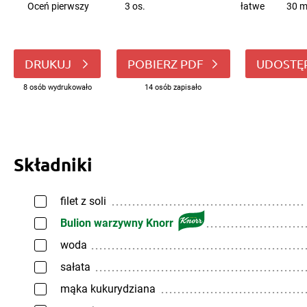
Oceń pierwszy
3 os.
łatwe
30 m
DRUKUJ
POBIERZ PDF
UDOSTĘ
8 osób wydrukowało
14 osób zapisało
Składniki
filet z soli
Bulion warzywny Knorr
woda
sałata
mąka kukurydziana