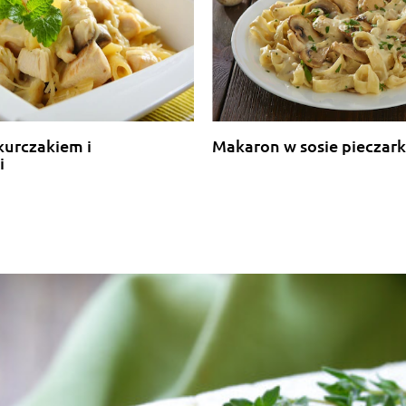
kurczakiem i
Makaron w sosie piecza
i