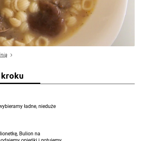
inią
 kroku
wybieramy ładne, nieduże
onetkę, Bulion na
Dodajemy opieńki i gotujemy