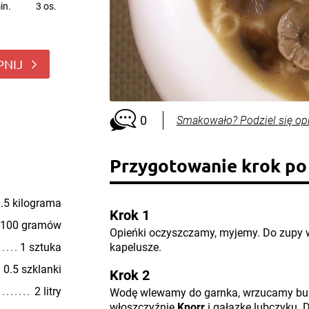
in.
3 os.
PNIJ
0
Smakowało? Podziel się op
Przygotowanie krok po
.5 kilograma
Krok 1
100 gramów
Opieńki oczyszczamy, myjemy. Do zupy 
1 sztuka
kapelusze.
0.5 szklanki
Krok 2
2 litry
Wodę wlewamy do garnka, wrzucamy buli
włoszczyźnie
Knorr
i gałązkę lubczyku. 