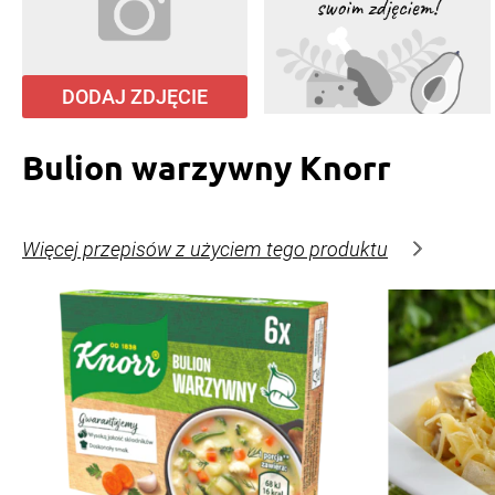
DODAJ ZDJĘCIE
Bulion warzywny Knorr
Więcej przepisów z użyciem tego produktu