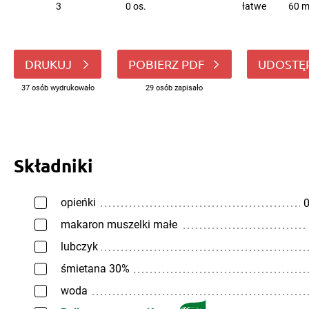
3
0 os.
łatwe
60 m
DRUKUJ
POBIERZ PDF
UDOSTĘ
37 osób wydrukowało
29 osób zapisało
Składniki
opieńki
0
makaron muszelki małe
lubczyk
śmietana 30%
woda