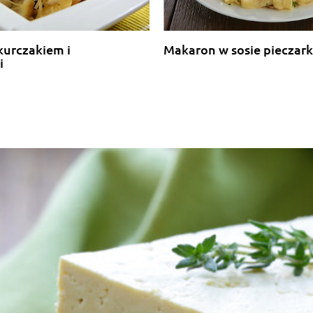
kurczakiem i
Makaron w sosie piecza
i