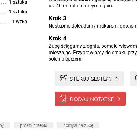
1 sztuka
ok. 40 minut na małym ogniu.
1 sztuka
Krok 3
1 łyżka
Następnie dokładamy makaron i gotujemy
Krok 4
Zupę ściągamy z ognia, pomału wlewamy
mieszając. Przyprawiamy do smaku przyp
solą i pieprzem.
STERUJ GESTEM
DODAJ NOTATKĘ
ny
prosty przepis
pomysł na zupę