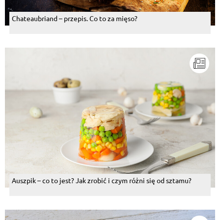
Chateaubriand – przepis. Co to za mięso?
Auszpik – co to jest? Jak zrobić i czym różni się od sztamu?