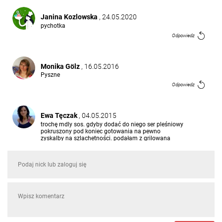
Janina Kozlowska
, 24.05.2020
pychotka
Odpowiedz
Monika Gölz
, 16.05.2016
Pyszne
Odpowiedz
Ewa Tęczak
, 04.05.2015
trochę mdly sos. gdyby dodać do niego ser pleśniowy
pokruszony pod koniec gotowania na pewno
zyskalby na szlachetności. podałam z grilowana
piersią z indyka - połączenie ok.
Odpowiedz