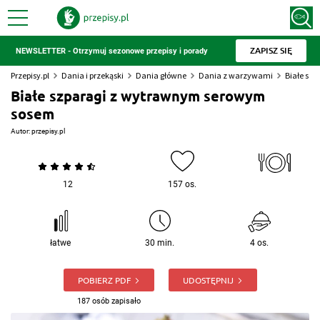
ZAPISZ SIĘ
NEWSLETTER - Otrzymuj sezonowe przepisy i porady
Przepisy.pl
Dania i przekąski
Dania główne
Dania z warzywami
Białe sz
Białe szparagi z wytrawnym serowym
sosem
Autor:
przepisy.pl
12
157 os.
łatwe
30 min.
4 os.
POBIERZ PDF
UDOSTĘPNIJ
187 osób zapisało