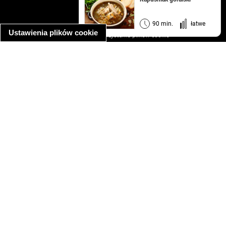
regulamin
informacja o prywatności
90 min.
łatwe
Ustawienia plików cookie
informacja o wykorzystaniu plików cookie
ułatwienia dostępu
Najpopularniejsze przepisy
spaghetti bolognese
makaron z kurczakiem w sosie śmietanowym
kanapka z indykiem
ratatouille
lahmacun
mac and cheese
zupa minestrone
cannelloni ze szpinakiem i ricottą
spaghetti przepisy
makaron z kurczakiem