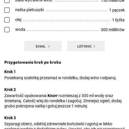
białe wytrawne wino
150 mililitrów
natka pietruszki
1 pęczek
olej
1 łyżka
woda
300 mililitrów
EMAIL
LISTONIC
Przygotowanie krok po kroku
Krok 1
Posiekaną szalotkę przesmaż w rondelku, dodaj wino i odparuj.
Krok 2
Zawartość opakowania
Knorr
rozmieszaj z 300 ml wody oraz
śmietaną. Całość wlej do rondelka i zagotuj. Zmniejsz ogień, dodaj
grubo pokrojona natkę i gotuj jeszcze 1 minutę.
Krok 3
Szparagi obierz, odetnij zdrewniałe końcówki i ugotuj w lekko