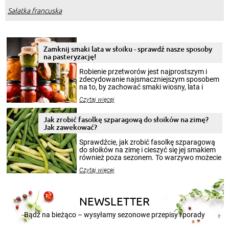
Sałatka francuska
Zamknij smaki lata w słoiku - sprawdź nasze sposoby
na pasteryzację!
Robienie przetworów jest najprostszym i
zdecydowanie najsmaczniejszym sposobem
na to, by zachować smaki wiosny, lata i
jesieni na dłużej. Można robić setki zdjęć
Czytaj więcej
krajobrazów, by cieszyć nimi oko w sezonie
zimowym, ale to smaczny posiłek pozwoli w
pełni poczuć atmosferę cieplejszych
Jak zrobić fasolkę szparagową do słoików na zimę?
miesięcy. Przygotowanie słoików ze
Jak zawekować?
smakowitą zawartością musi obejmować
patenty, które pozwolą zachować świeżość
Sprawdźcie, jak zrobić fasolkę szparagową
przetworów.
do słoików na zimę i cieszyć się jej smakiem
również poza sezonem. To warzywo możecie
wekować na wiele sposobów. Wykorzystajcie
Czytaj więcej
nasze propozycje!
NEWSLETTER
Bądź na bieżąco – wysyłamy sezonowe przepisy i porady