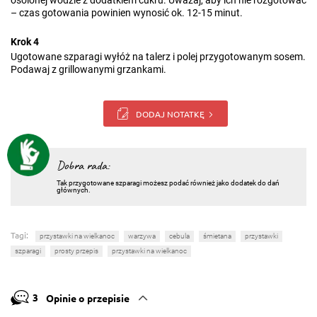
osolonej wodzie z dodatkiem cukru. Uważaj, aby ich nie rozgotować
– czas gotowania powinien wynosić ok. 12-15 minut.
Krok 4
Ugotowane szparagi wyłóż na talerz i polej przygotowanym sosem.
Podawaj z grillowanymi grzankami.
DODAJ NOTATKĘ
Dobra rada:
Tak przygotowane szparagi możesz podać również jako dodatek do dań
głównych.
Tagi:
przystawki na wielkanoc
warzywa
cebula
śmietana
przystawki
szparagi
prosty przepis
przystawki na wielkanoc
3
Opinie o przepisie