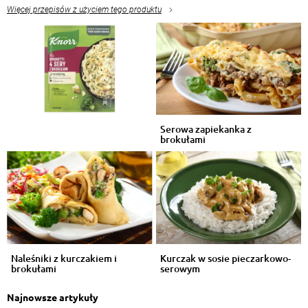
Więcej przepisów z użyciem tego produktu
Serowa zapiekanka z
brokułami
Naleśniki z kurczakiem i
Kurczak w sosie pieczarkowo-
brokułami
serowym
Najnowsze artykuły