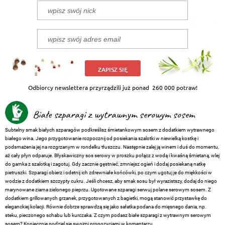
ZAPISZ SIĘ
Odbiorcy newslettera przyrządzili już ponad
260 000 potraw!
Białe szparagi z wytrawnym serowym sosem
Subtelny smak białych szparagów podkreślisz śmietankowym sosem z dodatkiem wytrawnego
białego wina. Jego przygotowanie rozpocznij od posiekania szalotki w niewielką kostkę i
podsmażenia jej na rozgrzanym w rondelku tłuszczu. Następnie zalej ją winem i duś do momentu,
aż cały płyn odparuje. Błyskawiczny sos serowy w proszku połącz z wodą i kwaśną śmietaną, wlej
do garnka z szalotką i zagotuj. Gdy zacznie gęstnieć, zmniejsz ogień i dodaj posiekaną natkę
pietruszki. Szparagi obierz i odetnij ich zdrewniałe końcówki, po czym ugotuj je do miękkości w
wodzie z dodatkiem szczypty cukru. Jeśli chcesz, aby smak sosu był wyrazistszy, dodaj do niego
marynowane ziarna zielonego pieprzu. Ugotowane szparagi serwuj polane serowym sosem. Z
dodatkiem grillowanych grzanek, przygotowanych z bagietki, mogą stanowić przystawkę do
eleganckiej kolacji. Równie dobrze sprawdzą się jako sałatka podana do mięsnego dania, np.
steku, pieczonego schabu lub kurczaka. Z czym podasz białe szparagi z wytrawnym serowym
sosem? Koniecznie podziel się swoimi propozycjami w komentarzu.