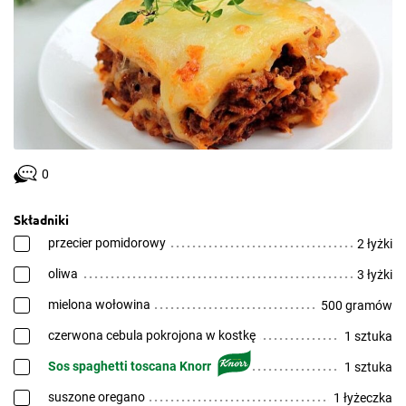
0
Składniki
przecier pomidorowy
2 łyżki
oliwa
3 łyżki
mielona wołowina
500 gramów
czerwona cebula pokrojona w kostkę
1 sztuka
Sos spaghetti toscana Knorr
1 sztuka
suszone oregano
1 łyżeczka