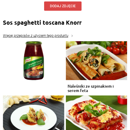
DODAJ ZDJĘCIE
Sos spaghetti toscana Knorr
Więcej przepisów z użyciem tego produktu
Naleśniki ze szpinakiem i
serem feta