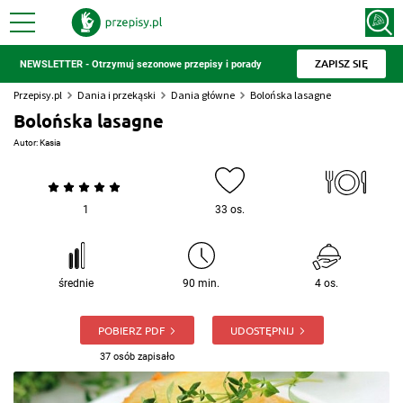
ZAPISZ SIĘ
NEWSLETTER - Otrzymuj sezonowe przepisy i porady
Przepisy.pl
Dania i przekąski
Dania główne
Bolońska lasagne
Bolońska lasagne
Autor:
Kasia
1
33 os.
średnie
90 min.
4 os.
POBIERZ PDF
UDOSTĘPNIJ
37 osób zapisało