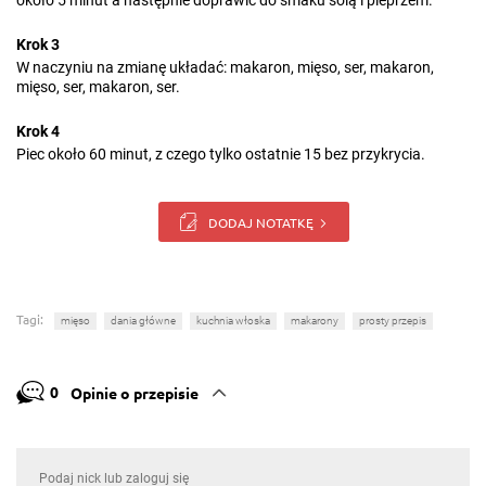
około 5 minut a następnie doprawić do smaku solą i pieprzem.
Krok 3
W naczyniu na zmianę układać: makaron, mięso, ser, makaron,
mięso, ser, makaron, ser.
Krok 4
Piec około 60 minut, z czego tylko ostatnie 15 bez przykrycia.
DODAJ NOTATKĘ
Tagi:
mięso
dania główne
kuchnia włoska
makarony
prosty przepis
0
Opinie o przepisie