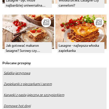
Lasagne - być może
Włoska bitwa. Lasagne czy
najbardziej uniwersalna
canneloni?
zapiekanka na świecie
Jak gotować makaron
Lasagne - najlepsza włoska
lasagne? Surowy czy
zapiekanka
gotowany – jaki powinien
być?
Polecane przepisy
Sałatka jarzynowa
Zapiekanki z pieczarkami i serem
Kanapki z pastą jajeczną ze szczypiorkiem
Domowe hot dogi