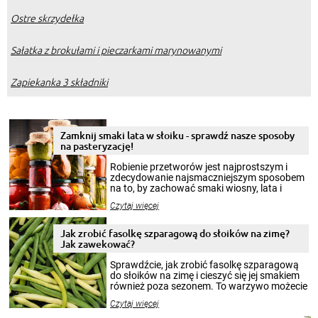
Ostre skrzydełka
Sałatka z brokułami i pieczarkami marynowanymi
Zapiekanka 3 składniki
Zamknij smaki lata w słoiku - sprawdź nasze sposoby
na pasteryzację!
Robienie przetworów jest najprostszym i
zdecydowanie najsmaczniejszym sposobem
na to, by zachować smaki wiosny, lata i
jesieni na dłużej. Można robić setki zdjęć
Czytaj więcej
krajobrazów, by cieszyć nimi oko w sezonie
zimowym, ale to smaczny posiłek pozwoli w
pełni poczuć atmosferę cieplejszych
Jak zrobić fasolkę szparagową do słoików na zimę?
miesięcy. Przygotowanie słoików ze
Jak zawekować?
smakowitą zawartością musi obejmować
patenty, które pozwolą zachować świeżość
Sprawdźcie, jak zrobić fasolkę szparagową
przetworów.
do słoików na zimę i cieszyć się jej smakiem
również poza sezonem. To warzywo możecie
wekować na wiele sposobów. Wykorzystajcie
Czytaj więcej
nasze propozycje!