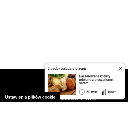
2 osoby oglądają przepis:
Faszerowane kotlety
kontakt
mielone z pieczarkami i
serem
regulamin
informacja o prywatności
60 min.
łatwe
Ustawienia plików cookie
informacja o wykorzystaniu plików cookie
ułatwienia dostępu
Najpopularniejsze przepisy
spaghetti bolognese