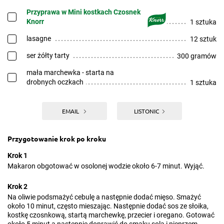
Przyprawa w Mini kostkach Czosnek
Knorr
1 sztuka
lasagne
12 sztuk
ser żółty tarty
300 gramów
mała marchewka - starta na
drobnych oczkach
1 sztuka
EMAIL
LISTONIC
Przygotowanie krok po kroku
Krok 1
Makaron obgotować w osolonej wodzie około 6-7 minut. Wyjąć.
Krok 2
Na oliwie podsmażyć cebulę a następnie dodać mięso. Smażyć
około 10 minut, często mieszając. Następnie dodać sos ze słoika,
kostkę czosnkową, startą marchewkę, przecier i oregano. Gotować