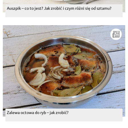
Auszpik – co to jest? Jak zrobić i czym różni się od sztamu?
Zalewa octowa do ryb – jak zrobić?