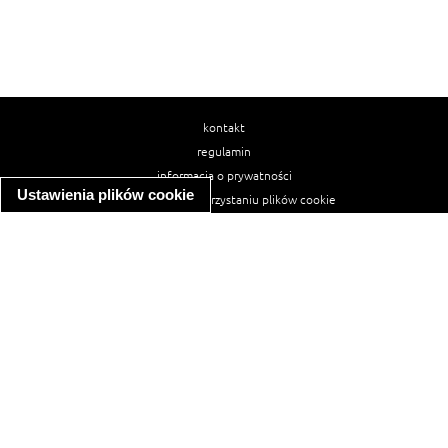
kontakt
regulamin
informacja o prywatności
Ustawienia plików cookie
informacja o wykorzystaniu plików cookie
ułatwienia dostępu
Najpopularniejsze przepisy
spaghetti bolognese
makaron z kurczakiem w sosie śmietanowym
kanapka z indykiem
ratatouille
lahmacun
mac and cheese