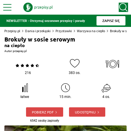
ZAPISZ SIĘ
NEWSLETTER - Otrzymuj sezonowe przepisy i porady
Przepisy.pl
Dania i przekąski
Przystawki
Warzywa na ciepło
Brokuły w sos
Brokuły w sosie serowym
na ciepło
Autor:
przepisy.pl
216
383 os.
łatwe
15 min.
4 os.
POBIERZ PDF
UDOSTĘPNIJ
6542 osoby zapisały