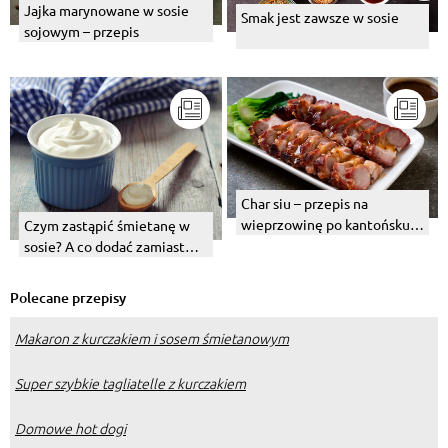
Jajka marynowane w sosie
Smak jest zawsze w sosie
sojowym – przepis
Char siu – przepis na
wieprzowinę po kantońsku w
Czym zastąpić śmietanę w
sosie
sosie? A co dodać zamiast
niej do zupy?
Polecane przepisy
Makaron z kurczakiem i sosem śmietanowym
Super szybkie tagliatelle z kurczakiem
Domowe hot dogi