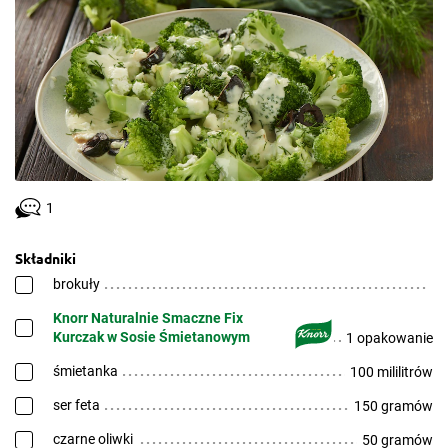
1
Składniki
brokuły
Knorr Naturalnie Smaczne Fix
Kurczak w Sosie Śmietanowym
1 opakowanie
śmietanka
100 mililitrów
ser feta
150 gramów
czarne oliwki
50 gramów