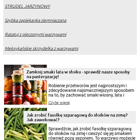
STRUDEL JARZYNOWY
Szybka zapiekanka ziemniaczana
Ratatuj z pieczonymi warzywami
Meksykańskie skrzydełka z warzywami
Zamknij smaki lata w słoiku - sprawdź nasze sposoby
na pasteryzację!
Robienie przetworów jest najprostszym i
zdecydowanie najsmaczniejszym sposobem
na to, by zachować smaki wiosny, lata i
jesieni na dłużej. Można robić setki zdjęć
Czytaj więcej
krajobrazów, by cieszyć nimi oko w sezonie
zimowym, ale to smaczny posiłek pozwoli w
pełni poczuć atmosferę cieplejszych
Jak zrobić fasolkę szparagową do słoików na zimę?
miesięcy. Przygotowanie słoików ze
Jak zawekować?
smakowitą zawartością musi obejmować
patenty, które pozwolą zachować świeżość
Sprawdźcie, jak zrobić fasolkę szparagową
przetworów.
do słoików na zimę i cieszyć się jej smakiem
również poza sezonem. To warzywo możecie