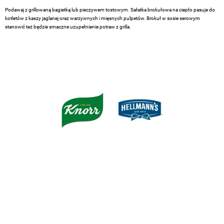
Podawaj z grillowaną bagietką lub pieczywem tostowym. Sałatka brokułowa na ciepło pasuje do
kotletów z kaszy jaglanej oraz warzywnych i mięsnych pulpetów. Brokuł w sosie serowym
stanowić też będzie smaczne uzupełnienie potraw z grilla.