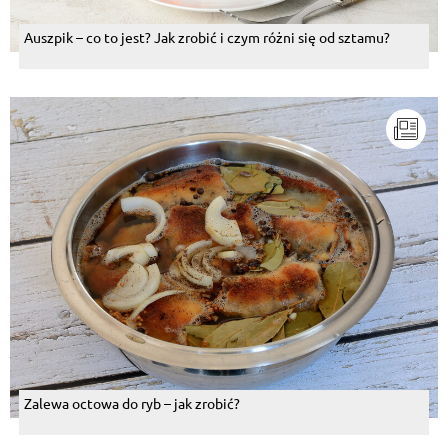
Auszpik – co to jest? Jak zrobić i czym różni się od sztamu?
Zalewa octowa do ryb – jak zrobić?