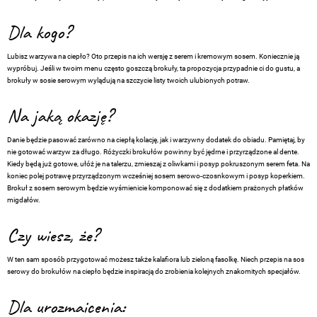
Dla kogo?
Lubisz warzywa na ciepło? Oto przepis na ich wersję z serem i kremowym sosem. Koniecznie ją
wypróbuj. Jeśli w twoim menu często goszczą brokuły, ta propozycja przypadnie ci do gustu, a
brokuły w sosie serowym wylądują na szczycie listy twoich ulubionych potraw.
Na jaką okazję?
Danie będzie pasować zarówno na ciepłą kolację, jak i warzywny dodatek do obiadu. Pamiętaj, by
nie gotować warzyw za długo. Różyczki brokułów powinny być jędrne i przyrządzone al dente.
Kiedy będą już gotowe, ułóż je na talerzu, zmieszaj z oliwkami i posyp pokruszonym serem feta. Na
koniec polej potrawę przyrządzonym wcześniej sosem serowo-czosnkowym i posyp koperkiem.
Brokuł z sosem serowym będzie wyśmienicie komponować się z dodatkiem prażonych płatków
migdałów.
Czy wiesz, że?
W ten sam sposób przygotować możesz także kalafiora lub zieloną fasolkę. Niech przepis na sos
serowy do brokułów na ciepło będzie inspiracją do zrobienia kolejnych znakomitych specjałów.
Dla urozmaicenia: