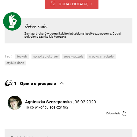
DODAJ NOTATKĘ
Dobra rada:
Zamiast brokułów ugotuj kalafior lub zieloną fasolkę szparagową. Dodaj
pokrojoną szynkę lub kurczaka.
Tagi:
brokuły
sałatki z brokułami
prosty przepis
warzywa na ciepło
szybkie danie
1
Opinie o przepisie
Agnieszka Szczepańska
, 05.03.2020
To co w końcu sos czy fix?
Odpowiedz