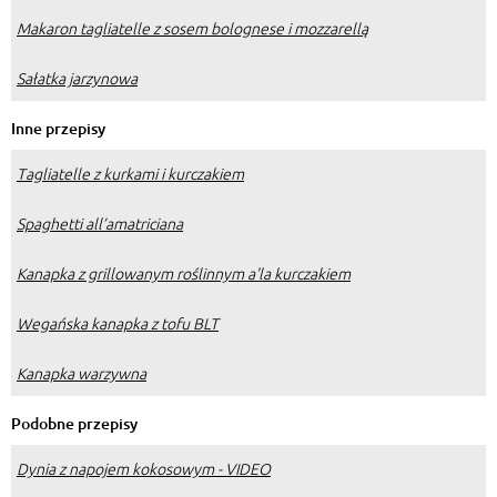
Makaron tagliatelle z sosem bolognese i mozzarellą
Sałatka jarzynowa
Inne przepisy
Tagliatelle z kurkami i kurczakiem
Spaghetti all’amatriciana
Kanapka z grillowanym roślinnym a'la kurczakiem
Wegańska kanapka z tofu BLT
Kanapka warzywna
Podobne przepisy
Dynia z napojem kokosowym - VIDEO