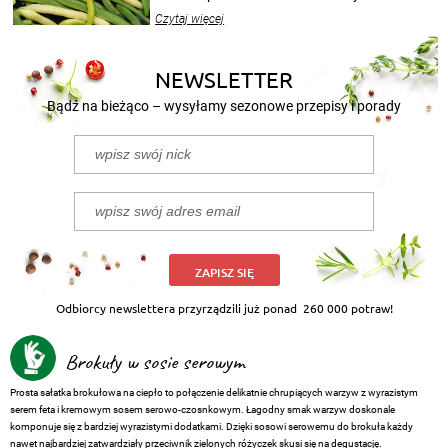
wekować na wiele sposobów. Wykorzystajcie
Czytaj więcej
nasze propozycje!
NEWSLETTER
Bądź na bieżąco – wysyłamy sezonowe przepisy i porady
ZAPISZ SIĘ
Odbiorcy newslettera przyrządzili już ponad
260 000 potraw!
Brokuły w sosie serowym
Prosta sałatka brokułowa na ciepło to połączenie delikatnie chrupiących warzyw z wyrazistym
serem feta i kremowym sosem serowo-czosnkowym. Łagodny smak warzyw doskonale
komponuje się z bardziej wyrazistymi dodatkami. Dzięki sosowi serowemu do brokuła każdy
nawet najbardziej zatwardziały przeciwnik zielonych różyczek skusi się na degustację.