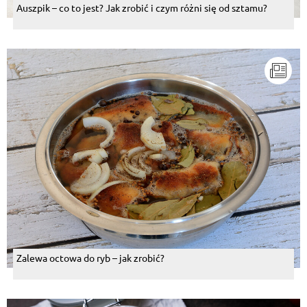
Auszpik – co to jest? Jak zrobić i czym różni się od sztamu?
Zalewa octowa do ryb – jak zrobić?