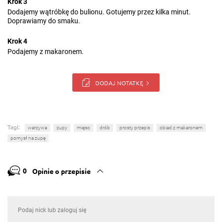
Krok 3
Dodajemy wątróbkę do bulionu. Gotujemy przez kilka minut.
Doprawiamy do smaku.
Krok 4
Podajemy z makaronem.
DODAJ NOTATKĘ
Tagi:
warzywa
zupy
mięso
drób
prosty przepis
obiad z makaronem
pomysł na zupę
0
Opinie o przepisie