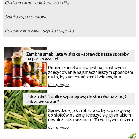
Chili con carne zapiekane z tortillą
Szybka zupa cebulowa
Roladki z kurczaka z szynką i papryką
Zamknij smaki lata w słoiku - sprawdź nasze sposoby
na pasteryzację!
Robienie przetworów jest najprostszym i
zdecydowanie najsmaczniejszym sposobem
na to, by zachować smaki wiosny, lata i
jesieni na dłużej. Można robić setki zdjęć
Czytaj więcej
krajobrazów, by cieszyć nimi oko w sezonie
zimowym, ale to smaczny posiłek pozwoli w
pełni poczuć atmosferę cieplejszych
Jak zrobić fasolkę szparagową do słoików na zimę?
miesięcy. Przygotowanie słoików ze
Jak zawekować?
smakowitą zawartością musi obejmować
patenty, które pozwolą zachować świeżość
Sprawdźcie, jak zrobić fasolkę szparagową
przetworów.
do słoików na zimę i cieszyć się jej smakiem
również poza sezonem. To warzywo możecie
wekować na wiele sposobów. Wykorzystajcie
Czytaj więcej
nasze propozycje!