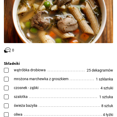
0
Składniki
wątróbka drobiowa
25 dekagramów
mrożona marchewka z groszkiem
1 szklanka
czosnek - ząbki
4 sztuki
szalotka
1 sztuka
świeża bazylia
8 sztuk
oliwa
4 łyżki