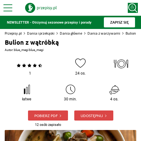
ZAPISZ SIĘ
NEWSLETTER - Otrzymuj sezonowe przepisy i porady
Przepisy.pl
Dania i przekąski
Dania główne
Dania z warzywami
Bulion z 
Bulion z wątróbką
Autor:
blue_megi blue_megi
1
24 os.
łatwe
30 min.
4 os.
POBIERZ PDF
UDOSTĘPNIJ
12 osób zapisało