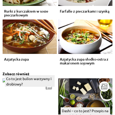
Rurki z kurczakiem w sosie
Farfalle z pieczarkami i szynką
pieczarkowym
Azjatycka zupa
Azjatycka zupa słodko-ostra z
makaronem sojowym
Zobacz również
Co to jest bulion warzywny i
drobiowy?
Dashi – co to jest? Przepis na