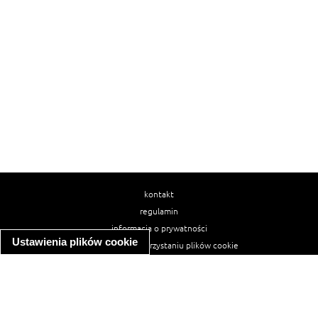
kontakt
regulamin
informacja o prywatności
Ustawienia plików cookie
informacja o wykorzystaniu plików cookie
ułatwienia dostępu
Najpopularniejsze przepisy
spaghetti bolognese