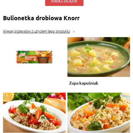
DODAJ ZDJĘCIE
Bulionetka drobiowa Knorr
Więcej przepisów z użyciem tego produktu
Zupa kapuśniak