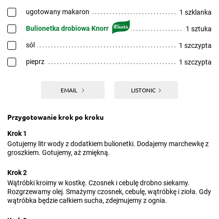
ugotowany makaron
1 szklanka
Bulionetka drobiowa Knorr
1 sztuka
sól
1 szczypta
pieprz
1 szczypta
EMAIL
LISTONIC
Przygotowanie krok po kroku
Krok 1
Gotujemy litr wody z dodatkiem bulionetki. Dodajemy marchewkę z
groszkiem. Gotujemy, aż zmiękną.
Krok 2
Wątróbki kroimy w kostkę. Czosnek i cebulę drobno siekamy.
Rozgrzewamy olej. Smażymy czosnek, cebulę, wątróbkę i zioła. Gdy
wątróbka będzie całkiem sucha, zdejmujemy z ognia.