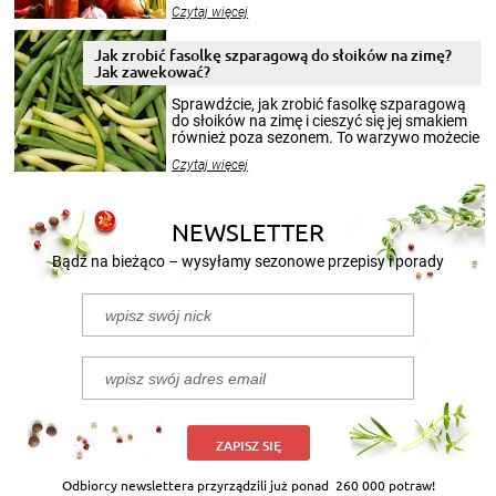
jesieni na dłużej. Można robić setki zdjęć
Czytaj więcej
krajobrazów, by cieszyć nimi oko w sezonie
zimowym, ale to smaczny posiłek pozwoli w
pełni poczuć atmosferę cieplejszych
Jak zrobić fasolkę szparagową do słoików na zimę?
miesięcy. Przygotowanie słoików ze
Jak zawekować?
smakowitą zawartością musi obejmować
patenty, które pozwolą zachować świeżość
Sprawdźcie, jak zrobić fasolkę szparagową
przetworów.
do słoików na zimę i cieszyć się jej smakiem
również poza sezonem. To warzywo możecie
wekować na wiele sposobów. Wykorzystajcie
Czytaj więcej
nasze propozycje!
NEWSLETTER
Bądź na bieżąco – wysyłamy sezonowe przepisy i porady
ZAPISZ SIĘ
Odbiorcy newslettera przyrządzili już ponad
260 000 potraw!