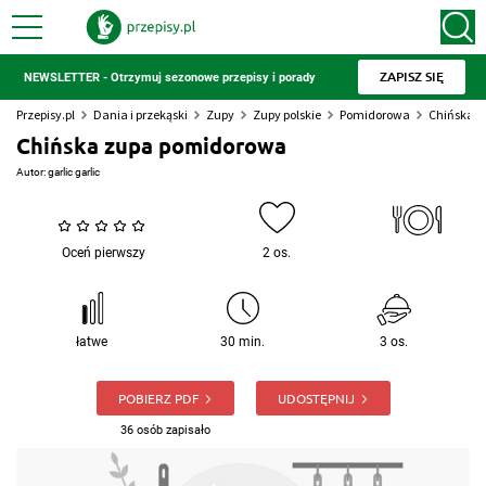
ZAPISZ SIĘ
NEWSLETTER - Otrzymuj sezonowe przepisy i porady
Przepisy.pl
Dania i przekąski
Zupy
Zupy polskie
Pomidorowa
Chińska 
Chińska zupa pomidorowa
Autor:
garlic garlic
Oceń pierwszy
2 os.
łatwe
30 min.
3 os.
POBIERZ PDF
UDOSTĘPNIJ
36 osób zapisało