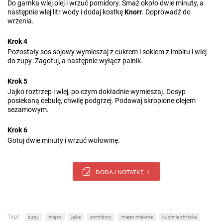
Do garnka wlej olej i wrzuć pomidory. Smaż około dwie minuty, a
następnie wlej litr wody i dodaj kostkę
Knorr
. Doprowadź do
wrzenia.
Krok 4
Pozostały sos sojowy wymieszaj z cukrem i sokiem z imbiru i wlej
do zupy. Zagotuj, a następnie wyłącz palnik.
Krok 5
Jajko roztrzep i wlej, po czym dokładnie wymieszaj. Dosyp
posiekaną cebulę, chwilę podgrzej. Podawaj skropione olejem
sezamowym.
Krok 6
Gotuj dwie minuty i wrzuć wołowinę.
DODAJ NOTATKĘ
Tagi:
zupy
mięso
jajka
pomidory
mięso mielone
kuchnia chińska