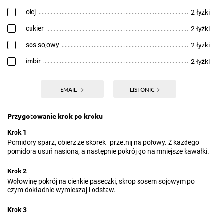
olej
2 łyżki
cukier
2 łyżki
sos sojowy
2 łyżki
imbir
2 łyżki
EMAIL
LISTONIC
Przygotowanie krok po kroku
Krok 1
Pomidory sparz, obierz ze skórek i przetnij na połowy. Z każdego
pomidora usuń nasiona, a następnie pokrój go na mniejsze kawałki.
Krok 2
Wołowinę pokrój na cienkie paseczki, skrop sosem sojowym po
czym dokładnie wymieszaj i odstaw.
Krok 3