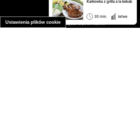
kontakt
Karkówka z grilla à la kebab
regulamin
informacja o prywatności
30 min.
łatwe
Ustawienia plików cookie
informacja o wykorzystaniu plików cookie
ułatwienia dostępu
Najpopularniejsze przepisy
spaghetti bolognese
makaron z kurczakiem w sosie śmietanowym
kanapka z indykiem
ratatouille
lahmacun
mac and cheese
zupa minestrone
cannelloni ze szpinakiem i ricottą
spaghetti przepisy
makaron z kurczakiem