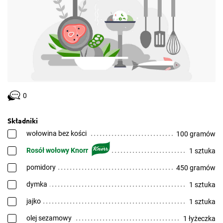
0
Składniki
wołowina bez kości
100 gramów
Rosół wołowy Knorr
1 sztuka
pomidory
450 gramów
dymka
1 sztuka
jajko
1 sztuka
olej sezamowy
1 łyżeczka