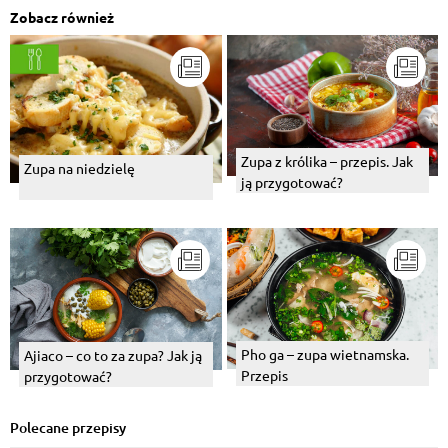
Zobacz również
Zupa z królika – przepis. Jak
Zupa na niedzielę
ją przygotować?
Pho ga – zupa wietnamska.
Ajiaco – co to za zupa? Jak ją
Przepis
przygotować?
Polecane przepisy