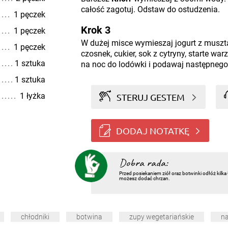
całość zagotuj. Odstaw do ostudzenia.
1 pęczek
Krok 3
1 pęczek
W dużej misce wymieszaj jogurt z muszt
1 pęczek
czosnek, cukier, sok z cytryny, starte wa
1 sztuka
na noc do lodówki i podawaj następnego
1 sztuka
1 łyżka
STERUJ GESTEM
DODAJ NOTATKĘ
Dobra rada:
Przed posiekaniem ziół oraz botwinki odłóż kilk
możesz dodać chrzan.
chłodniki
botwina
zupy wegetariańskie
n