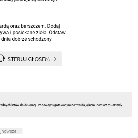
ardą oraz barszczem. Dodaj
rzywa i posiekane zioła. Odstaw
 dnia dobrze schodzony.
STERUJ GŁOSEM
a ładnych listów do dekoracji. Podawaj z ugotowanym na twardo jajkiem. Zamiast musztardy
ajnowsze