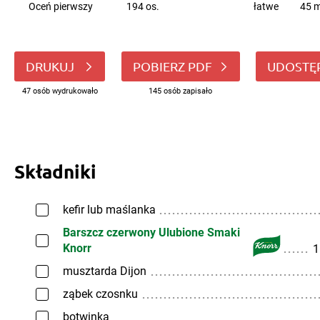
Oceń pierwszy
194 os.
łatwe
45 m
DRUKUJ
POBIERZ PDF
UDOSTĘ
47 osób wydrukowało
145 osób zapisało
Składniki
kefir lub maślanka
Barszcz czerwony Ulubione Smaki
Knorr
1
musztarda Dijon
ząbek czosnku
botwinka