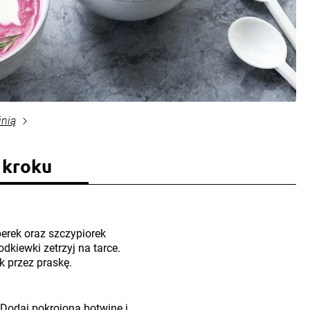
inią
 kroku
perek oraz szczypiorek
dkiewki zetrzyj na tarce.
ek przez praskę.
Dodaj pokrojoną botwinę i