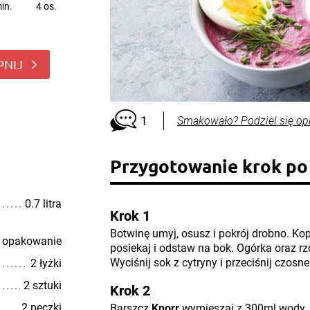
in.
4 os.
PNIJ
1
Smakowało? Podziel się op
Przygotowanie krok po
0.7 litra
Krok 1
Botwinę umyj, osusz i pokrój drobno. Ko
 opakowanie
posiekaj i odstaw na bok. Ogórka oraz rzo
Wyciśnij sok z cytryny i przeciśnij czosn
2 łyżki
2 sztuki
Krok 2
2 pęczki
Barszcz
Knorr
wymieszaj z 300ml wody. 