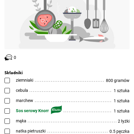
0
Składniki
ziemniaki
800 gramów
cebula
1 sztuka
marchew
1 sztuka
Sos serowy Knorr
1 sztuka
mąka
2 łyżki
natka pietruszki
0.5 pęczka