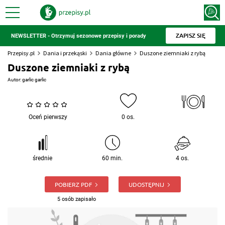
ZAPISZ SIĘ
NEWSLETTER - Otrzymuj sezonowe przepisy i porady
Przepisy.pl
Dania i przekąski
Dania główne
Duszone ziemniaki z rybą
Duszone ziemniaki z rybą
Autor:
garlic garlic
Oceń pierwszy
0 os.
średnie
60 min.
4 os.
POBIERZ PDF
UDOSTĘPNIJ
5 osób zapisało