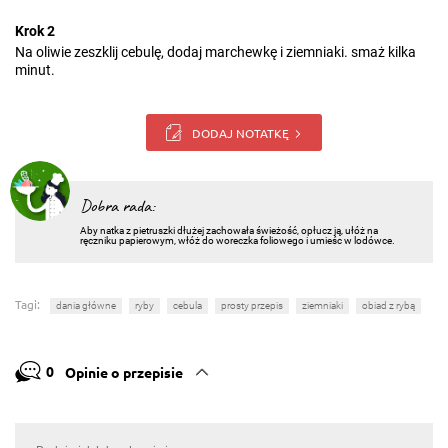
Krok 2
Na oliwie zeszklij cebulę, dodaj marchewkę i ziemniaki. smaż kilka
minut.
DODAJ NOTATKĘ
Dobra rada:
Aby natka z pietruszki dłużej zachowała świeżość, opłucz ją, ułóż na
ręczniku papierowym, włóż do woreczka foliowego i umieśc w lodówce.
Tagi:
dania główne
ryby
cebula
prosty przepis
ziemniaki
obiad z rybą
0
Opinie o przepisie