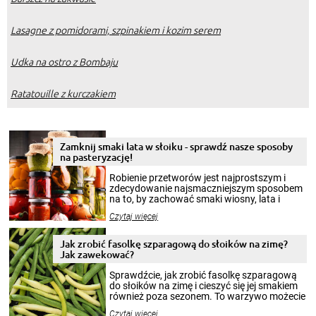
Lasagne z pomidorami, szpinakiem i kozim serem
Udka na ostro z Bombaju
Ratatouille z kurczakiem
Zamknij smaki lata w słoiku - sprawdź nasze sposoby
na pasteryzację!
Robienie przetworów jest najprostszym i
zdecydowanie najsmaczniejszym sposobem
na to, by zachować smaki wiosny, lata i
jesieni na dłużej. Można robić setki zdjęć
Czytaj więcej
krajobrazów, by cieszyć nimi oko w sezonie
zimowym, ale to smaczny posiłek pozwoli w
pełni poczuć atmosferę cieplejszych
Jak zrobić fasolkę szparagową do słoików na zimę?
miesięcy. Przygotowanie słoików ze
Jak zawekować?
smakowitą zawartością musi obejmować
patenty, które pozwolą zachować świeżość
Sprawdźcie, jak zrobić fasolkę szparagową
przetworów.
do słoików na zimę i cieszyć się jej smakiem
również poza sezonem. To warzywo możecie
wekować na wiele sposobów. Wykorzystajcie
Czytaj więcej