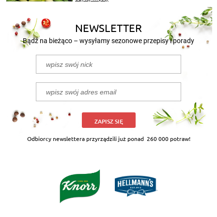
nasze propozycje!
NEWSLETTER
Bądź na bieżąco – wysyłamy sezonowe przepisy i porady
ZAPISZ SIĘ
Odbiorcy newslettera przyrządzili już ponad
260 000 potraw!