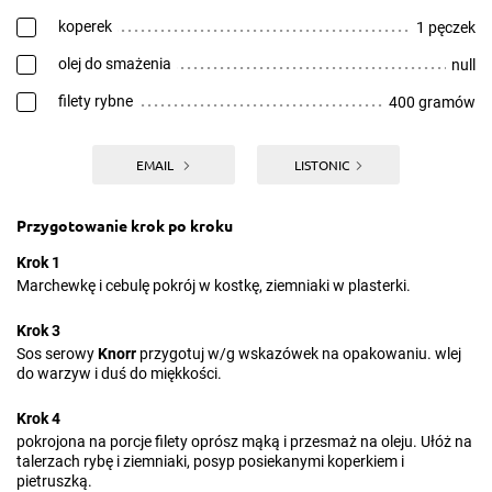
koperek
1 pęczek
olej do smażenia
null
filety rybne
400 gramów
EMAIL
LISTONIC
Przygotowanie krok po kroku
Krok 1
Marchewkę i cebulę pokrój w kostkę, ziemniaki w plasterki.
Krok 3
Sos serowy
Knorr
przygotuj w/g wskazówek na opakowaniu. wlej
do warzyw i duś do miękkości.
Krok 4
pokrojona na porcje filety oprósz mąką i przesmaż na oleju. Ułóż na
talerzach rybę i ziemniaki, posyp posiekanymi koperkiem i
pietruszką.