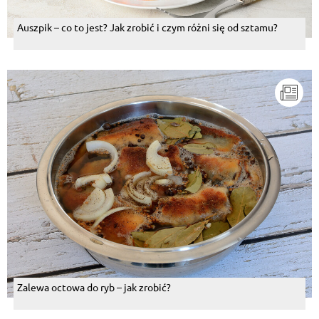
Auszpik – co to jest? Jak zrobić i czym różni się od sztamu?
Zalewa octowa do ryb – jak zrobić?