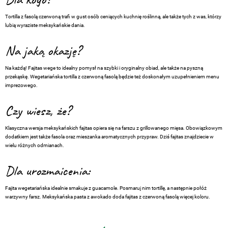
Dla kogo?
Tortilla z fasolą czerwoną trafi w gust osób ceniących kuchnię roślinną, ale także tych z was, którzy
lubią wyraziste meksykańskie dania.
Na jaką okazję?
Na każdą! Fajitas wege to idealny pomysł na szybki i oryginalny obiad, ale także na pyszną
przekąskę. Wegetariańska tortilla z czerwoną fasolą będzie też doskonałym uzupełnieniem menu
imprezowego.
Czy wiesz, że?
Klasyczna wersja meksykańskich fajitas opiera się na farszu z grillowanego mięsa. Obowiązkowym
dodatkiem jest także fasola oraz mieszanka aromatycznych przypraw. Dziś fajitas znajdziecie w
wielu różnych odmianach.
Dla urozmaicenia:
Fajita wegetariańska idealnie smakuje z guacamole. Posmaruj nim tortillę, a następnie połóż
warzywny farsz. Meksykańska pasta z awokado doda fajitas z czerwoną fasolą więcej koloru.