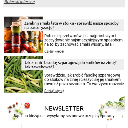
Bułeczki mleczne
Zamknij smaki lata w słoiku - sprawdź nasze sposoby
na pasteryzację!
Robienie przetworów jest najprostszym i
zdecydowanie najsmaczniejszym sposobem
na to, by zachować smaki wiosny, lata i
jesieni na dłużej. Można robić setki zdjęć
Czytaj więcej
krajobrazów, by cieszyć nimi oko w sezonie
zimowym, ale to smaczny posiłek pozwoli w
pełni poczuć atmosferę cieplejszych
Jak zrobić fasolkę szparagową do słoików na zimę?
miesięcy. Przygotowanie słoików ze
Jak zawekować?
smakowitą zawartością musi obejmować
patenty, które pozwolą zachować świeżość
Sprawdźcie, jak zrobić fasolkę szparagową
przetworów.
do słoików na zimę i cieszyć się jej smakiem
również poza sezonem. To warzywo możecie
wekować na wiele sposobów. Wykorzystajcie
Czytaj więcej
nasze propozycje!
NEWSLETTER
Bądź na bieżąco – wysyłamy sezonowe przepisy i porady