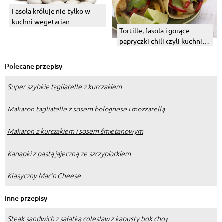
Fasola króluje nie tylko w
kuchni wegetarian
Tortille, fasola i gorące
papryczki chili czyli kuchnia
meksykańska.
Polecane przepisy
Super szybkie tagliatelle z kurczakiem
Makaron tagliatelle z sosem bolognese i mozzarellą
Makaron z kurczakiem i sosem śmietanowym
Kanapki z pastą jajeczną ze szczypiorkiem
Klasyczny Mac’n Cheese
Inne przepisy
Steak sandwich z sałatką coleslaw z kapusty bok choy