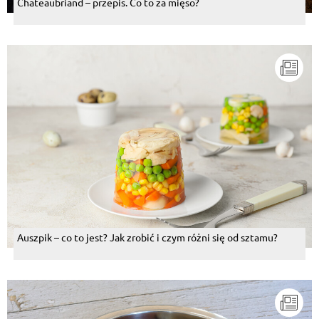
Chateaubriand – przepis. Co to za mięso?
Auszpik – co to jest? Jak zrobić i czym różni się od sztamu?