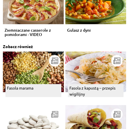
Ziemniaczane casserole z
Gulasz z dyni
pomidorami - VIDEO
Zobacz również
Fasola marama
Fasola z kapustą – przepis
wigilijny