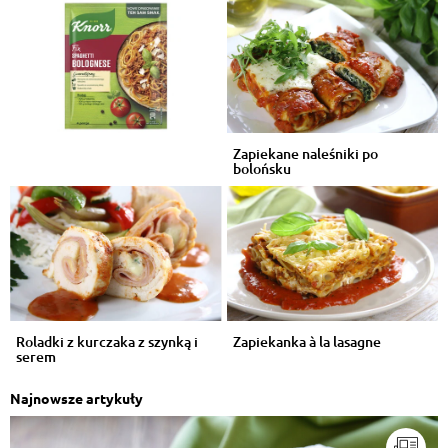
Zapiekane naleśniki po
bolońsku
Roladki z kurczaka z szynką i
Zapiekanka à la lasagne
serem
Najnowsze artykuły