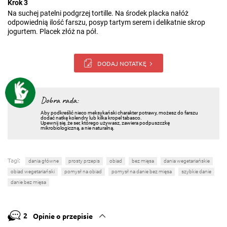
Krok 3
Na suchej patelni podgrzej tortille. Na środek placka nałóż
odpowiednią ilość farszu, posyp tartym serem i delikatnie skrop
jogurtem. Placek złóż na pół.
DODAJ NOTATKĘ
Dobra rada:
Aby podkreślić nieco meksykański charakter potrawy, możesz do farszu
dodać natkę kolendry lub kilka kropel tabasco.
Upewnij się, że ser, którego używasz, zawiera podpuszczkę
mikrobiologiczną, a nie naturalną.
Tagi:
dania główne
prosty przepis
obiad
bez mięsa
dania wegetariańskie
obiad wegetariański
pomysł na obiad
pomysł na danie bez mięsa
szybkie danie
danie bez mięsa
2
Opinie o przepisie