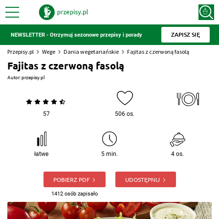
ZAPISZ SIĘ
NEWSLETTER - Otrzymuj sezonowe przepisy i porady
Przepisy.pl
Wege
Dania wegetariańskie
Fajitas z czerwoną fasolą
Fajitas z czerwoną fasolą
Autor:
przepisy.pl
57
506 os.
łatwe
5 min.
4 os.
POBIERZ PDF
UDOSTĘPNIJ
1412 osób zapisało