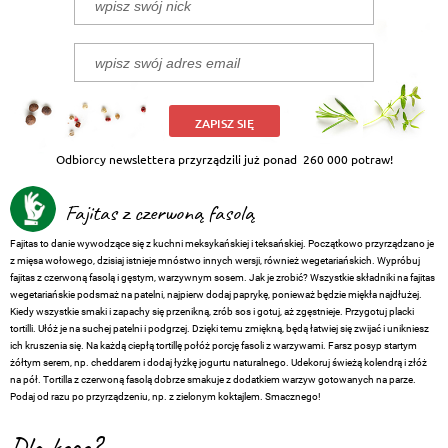
ZAPISZ SIĘ
Odbiorcy newslettera przyrządzili już ponad
260 000 potraw!
Fajitas z czerwoną fasolą
Fajitas to danie wywodzące się z kuchni meksykańskiej i teksańskiej. Początkowo przyrządzano je
z mięsa wołowego, dzisiaj istnieje mnóstwo innych wersji, również wegetariańskich. Wypróbuj
fajitas z czerwoną fasolą i gęstym, warzywnym sosem. Jak je zrobić? Wszystkie składniki na fajitas
wegetariańskie podsmaż na patelni, najpierw dodaj paprykę, ponieważ będzie miękła najdłużej.
Kiedy wszystkie smaki i zapachy się przenikną, zrób sos i gotuj, aż zgęstnieje. Przygotuj placki
tortilli. Ułóż je na suchej patelni i podgrzej. Dzięki temu zmiękną, będą łatwiej się zwijać i unikniesz
ich kruszenia się. Na każdą ciepłą tortillę połóż porcję fasoli z warzywami. Farsz posyp startym
żółtym serem, np. cheddarem i dodaj łyżkę jogurtu naturalnego. Udekoruj świeżą kolendrą i złóż
na pół. Tortilla z czerwoną fasolą dobrze smakuje z dodatkiem warzyw gotowanych na parze.
Podaj od razu po przyrządzeniu, np. z zielonym koktajlem. Smacznego!