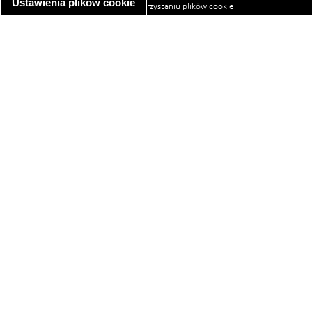
Ustawienia plików cookie
informacja o wykorzystaniu plików cookie
ułatwienia dostępu
Najpopularniejsze przepisy
spaghetti bolognese
makaron z kurczakiem w sosie śmietanowym
kanapka z indykiem
ratatouille
lahmacun
mac and cheese
zupa minestrone
cannelloni ze szpinakiem i ricottą
spaghetti przepisy
makaron z kurczakiem
tagliatelle z kurczakiem
hot dog
sałatka jarzynowa