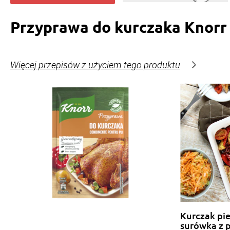
Przyprawa do kurczaka Knorr
Więcej przepisów z użyciem tego produktu
Kurczak pi
surówka z 