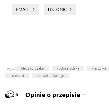
EMAIL
LISTONIC
Tagi:
filet z kurczaka
kuchnia polska
warzywa
ziemniaki
pomysł na kolację
Opinie o przepisie
0