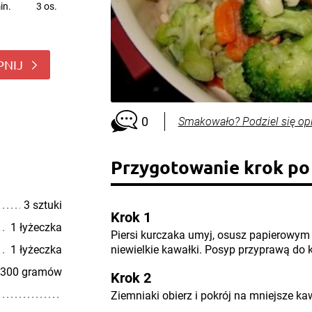
in.
3 os.
PNIJ
0
Smakowało? Podziel się op
Przygotowanie krok po
3 sztuki
Krok 1
1 łyżeczka
Piersi kurczaka umyj, osusz papierowym 
1 łyżeczka
niewielkie kawałki. Posyp przyprawą do 
300 gramów
Krok 2
Ziemniaki obierz i pokrój na mniejsze kaw