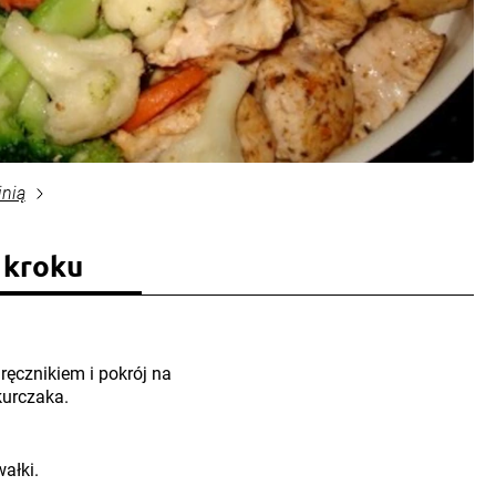
inią
 kroku
ręcznikiem i pokrój na
kurczaka.
ałki.