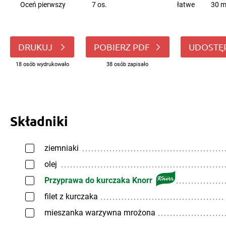
Oceń pierwszy
7 os.
łatwe
30 m
DRUKUJ
POBIERZ PDF
UDOSTĘ
18 osób wydrukowało
38 osób zapisało
Składniki
ziemniaki
olej
Przyprawa do kurczaka Knorr
filet z kurczaka
mieszanka warzywna mrożona