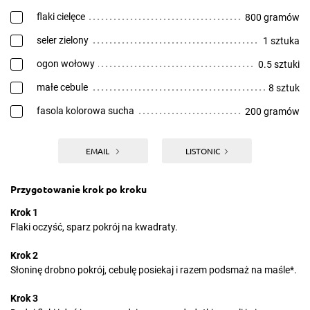
flaki cielęce
800 gramów
seler zielony
1 sztuka
ogon wołowy
0.5 sztuki
małe cebule
8 sztuk
fasola kolorowa sucha
200 gramów
EMAIL
LISTONIC
Przygotowanie krok po kroku
Krok 1
Flaki oczyść, sparz pokrój na kwadraty.
Krok 2
Słoninę drobno pokrój, cebulę posiekaj i razem podsmaż na maśle*.
Krok 3