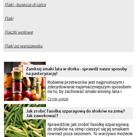
Flaki - busecca di calco
Flaki
Flaczki wołowe
Flaki po warszawsku
Zamknij smaki lata w słoiku - sprawdź nasze sposoby
na pasteryzację!
Robienie przetworów jest najprostszym i
zdecydowanie najsmaczniejszym sposobem
na to, by zachować smaki wiosny, lata i
jesieni na dłużej. Można robić setki zdjęć
Czytaj więcej
krajobrazów, by cieszyć nimi oko w sezonie
zimowym, ale to smaczny posiłek pozwoli w
pełni poczuć atmosferę cieplejszych
Jak zrobić fasolkę szparagową do słoików na zimę?
miesięcy. Przygotowanie słoików ze
Jak zawekować?
smakowitą zawartością musi obejmować
patenty, które pozwolą zachować świeżość
Sprawdźcie, jak zrobić fasolkę szparagową
przetworów.
do słoików na zimę i cieszyć się jej smakiem
również poza sezonem. To warzywo możecie