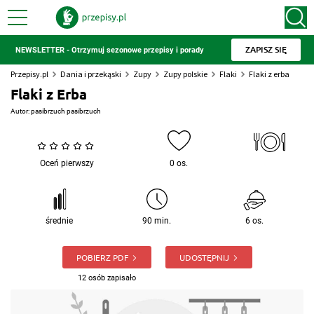
ZAPISZ SIĘ
NEWSLETTER - Otrzymuj sezonowe przepisy i porady
Przepisy.pl
Dania i przekąski
Zupy
Zupy polskie
Flaki
Flaki z erba
Flaki z Erba
Autor:
pasibrzuch pasibrzuch
Oceń pierwszy
0 os.
średnie
90 min.
6 os.
POBIERZ PDF
UDOSTĘPNIJ
12 osób zapisało