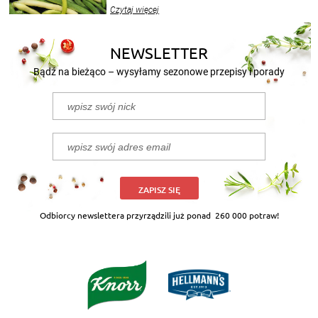
wekować na wiele sposobów. Wykorzystajcie
Czytaj więcej
nasze propozycje!
NEWSLETTER
Bądź na bieżąco – wysyłamy sezonowe przepisy i porady
ZAPISZ SIĘ
Odbiorcy newslettera przyrządzili już ponad
260 000 potraw!