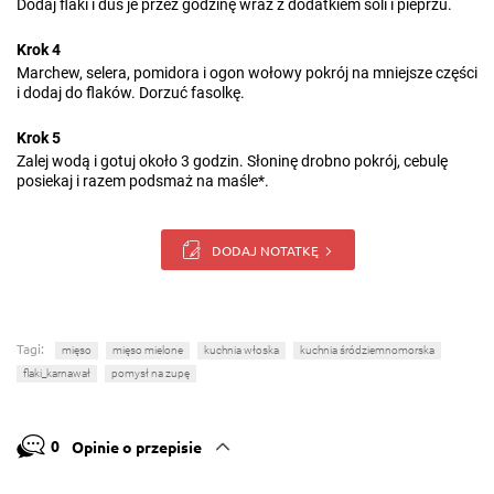
Dodaj flaki i duś je przez godzinę wraz z dodatkiem soli i pieprzu.
Krok 4
Marchew, selera, pomidora i ogon wołowy pokrój na mniejsze części
i dodaj do flaków. Dorzuć fasolkę.
Krok 5
Zalej wodą i gotuj około 3 godzin. Słoninę drobno pokrój, cebulę
posiekaj i razem podsmaż na maśle*.
DODAJ NOTATKĘ
Tagi:
mięso
mięso mielone
kuchnia włoska
kuchnia śródziemnomorska
flaki_karnawał
pomysł na zupę
0
Opinie o przepisie