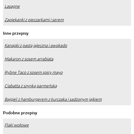
Lasagne
Zapiekanki z pieczarkami i serem
Inne przepisy
Kanapki z pastą jajeczna i awokado
Makaron z sosem arrabiata
Rybne Taco z sosem spicy mayo
Ciabatta z szynką parmeńską
Bajgiel z hamburgerem z kurczaka i sadzonym jajkiem
Podobne przepisy
Flaki wołowe