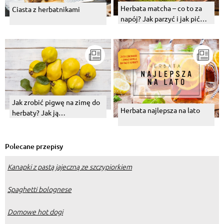
Herbata matcha – co to za
Ciasta z herbatnikami
napój? Jak parzyć i jak pić
matchę?
Jak zrobić pigwę na zimę do
Herbata najlepsza na lato
herbaty? Jak ją
przygotować?
Polecane przepisy
Kanapki z pastą jajeczną ze szczypiorkiem
Spaghetti bolognese
Domowe hot dogi