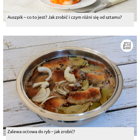
Auszpik – co to jest? Jak zrobić i czym różni się od sztamu?
Zalewa octowa do ryb – jak zrobić?