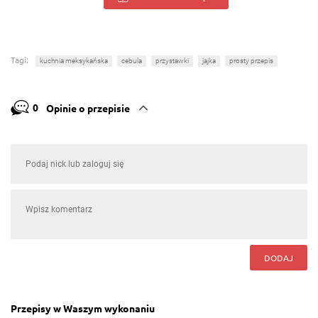
Tagi:
kuchnia meksykańska
cebula
przystawki
jajka
prosty przepis
0
Opinie o przepisie
DODAJ
Przepisy w Waszym wykonaniu