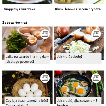
Nuggetsy z kurczaka
Kluski leniwe z serem bryndza
Zobacz również
Jajko na twardo i na miękko –
Jak kroić cebulę?
jak długo gotować?
Czy jaja bażanta można jeść?
Jak zrobić jajka sadzone – 3
Czy są jadalne?
inspiracje