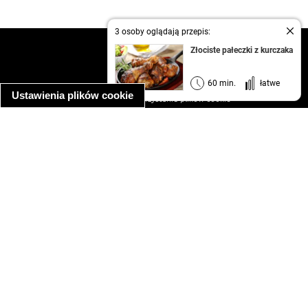
3 osoby oglądają przepis:
kontakt
Złociste pałeczki z kurczaka
regulamin
informacja o prywatności
60 min.
łatwe
Ustawienia plików cookie
informacja o wykorzystaniu plików cookie
ułatwienia dostępu
Najpopularniejsze przepisy
spaghetti bolognese
makaron z kurczakiem w sosie śmietanowym
kanapka z indykiem
ratatouille
lahmacun
mac and cheese
zupa minestrone
cannelloni ze szpinakiem i ricottą