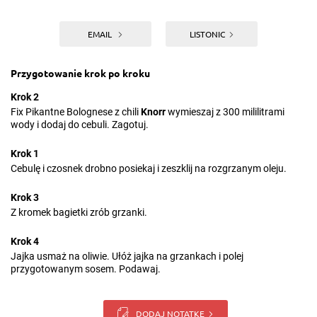
EMAIL
LISTONIC
Przygotowanie krok po kroku
Krok 2
Fix Pikantne Bolognese z chili
Knorr
wymieszaj z 300 mililitrami
wody i dodaj do cebuli. Zagotuj.
Krok 1
Cebulę i czosnek drobno posiekaj i zeszklij na rozgrzanym oleju.
Krok 3
Z kromek bagietki zrób grzanki.
Krok 4
Jajka usmaż na oliwie. Ułóż jajka na grzankach i polej
przygotowanym sosem. Podawaj.
DODAJ NOTATKĘ