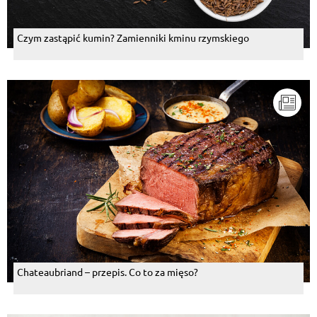
Czym zastąpić kumin? Zamienniki kminu rzymskiego
Chateaubriand – przepis. Co to za mięso?