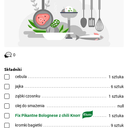
0
Składniki
cebula
1 sztuka
jajka
6 sztuk
ząbki czosnku
1 sztuka
olej do smażenia
null
Fix Pikantne Bolognese z chili Knorr
1 sztuka
kromki bagietki
9 sztuk