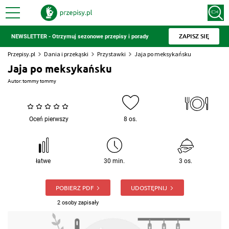
ZAPISZ SIĘ
NEWSLETTER - Otrzymuj sezonowe przepisy i porady
Przepisy.pl
Dania i przekąski
Przystawki
Jaja po meksykańsku
Jaja po meksykańsku
Autor:
tommy tommy
Oceń pierwszy
8 os.
łatwe
30 min.
3 os.
POBIERZ PDF
UDOSTĘPNIJ
2 osoby zapisały