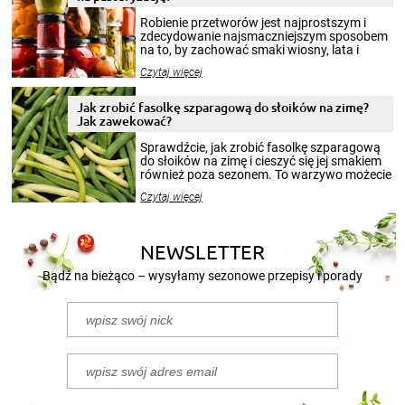
Robienie przetworów jest najprostszym i
zdecydowanie najsmaczniejszym sposobem
na to, by zachować smaki wiosny, lata i
jesieni na dłużej. Można robić setki zdjęć
Czytaj więcej
krajobrazów, by cieszyć nimi oko w sezonie
zimowym, ale to smaczny posiłek pozwoli w
pełni poczuć atmosferę cieplejszych
Jak zrobić fasolkę szparagową do słoików na zimę?
miesięcy. Przygotowanie słoików ze
Jak zawekować?
smakowitą zawartością musi obejmować
patenty, które pozwolą zachować świeżość
Sprawdźcie, jak zrobić fasolkę szparagową
przetworów.
do słoików na zimę i cieszyć się jej smakiem
również poza sezonem. To warzywo możecie
wekować na wiele sposobów. Wykorzystajcie
Czytaj więcej
nasze propozycje!
NEWSLETTER
Bądź na bieżąco – wysyłamy sezonowe przepisy i porady