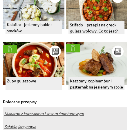
Kalafior - jesienny bukiet
Stifado – przepis na grecki
smaków
gulasz wołowy. Co to jest?
Zupy gulaszowe
Kasztany, topinambur i
pasternak na jesiennym stole
Polecane przepisy
Makaron z kurczakiem i sosem śmietanowym
Sałatka jarzynowa