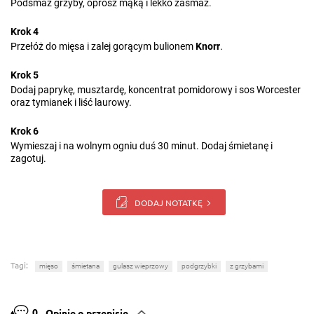
Podsmaż grzyby, oprósz mąką i lekko zasmaż.
Krok 4
Przełóż do mięsa i zalej gorącym bulionem
Knorr
.
Krok 5
Dodaj paprykę, musztardę, koncentrat pomidorowy i sos Worcester
oraz tymianek i liść laurowy.
Krok 6
Wymieszaj i na wolnym ogniu duś 30 minut. Dodaj śmietanę i
zagotuj.
DODAJ NOTATKĘ
Tagi:
mięso
śmietana
gulasz wieprzowy
podgrzybki
z grzybami
0
Opinie o przepisie