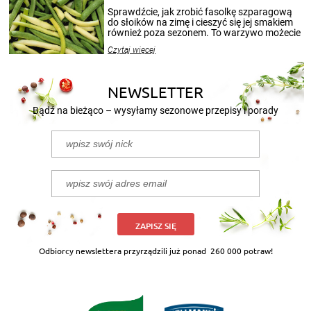
patenty, które pozwolą zachować świeżość
Sprawdźcie, jak zrobić fasolkę szparagową
przetworów.
do słoików na zimę i cieszyć się jej smakiem
również poza sezonem. To warzywo możecie
wekować na wiele sposobów. Wykorzystajcie
Czytaj więcej
nasze propozycje!
NEWSLETTER
Bądź na bieżąco – wysyłamy sezonowe przepisy i porady
ZAPISZ SIĘ
Odbiorcy newslettera przyrządzili już ponad
260 000 potraw!