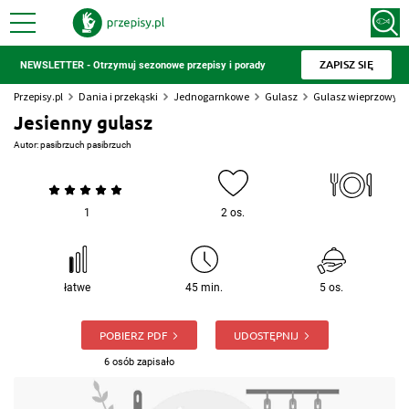
ZAPISZ SIĘ
NEWSLETTER - Otrzymuj sezonowe przepisy i porady
Przepisy.pl
Dania i przekąski
Jednogarnkowe
Gulasz
Gulasz wieprzowy
Jesienny gulasz
Autor:
pasibrzuch pasibrzuch
1
2 os.
łatwe
45 min.
5 os.
POBIERZ PDF
UDOSTĘPNIJ
6 osób zapisało