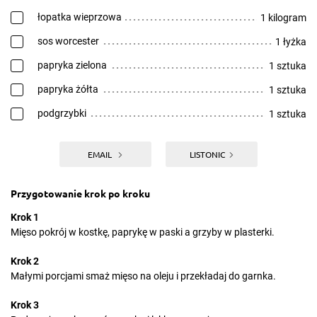
łopatka wieprzowa
1 kilogram
sos worcester
1 łyżka
papryka zielona
1 sztuka
papryka żółta
1 sztuka
podgrzybki
1 sztuka
EMAIL
LISTONIC
Przygotowanie krok po kroku
Krok 1
Mięso pokrój w kostkę, paprykę w paski a grzyby w plasterki.
Krok 2
Małymi porcjami smaż mięso na oleju i przekładaj do garnka.
Krok 3