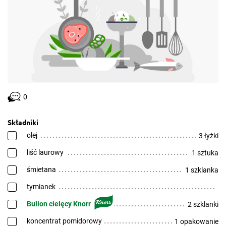
0
Składniki
olej
3 łyżki
liść laurowy
1 sztuka
śmietana
1 szklanka
tymianek
Bulion cielęcy Knorr
2 szklanki
koncentrat pomidorowy
1 opakowanie