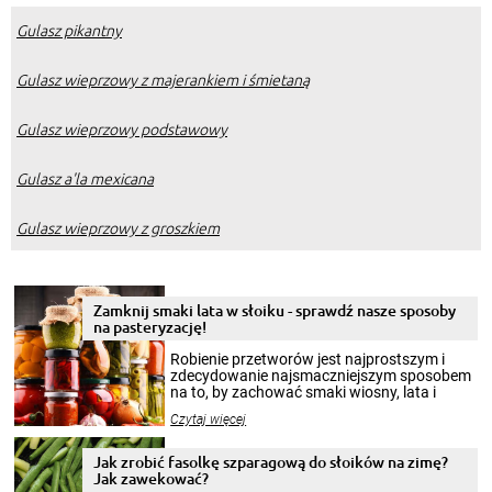
Gulasz pikantny
Gulasz wieprzowy z majerankiem i śmietaną
Gulasz wieprzowy podstawowy
Gulasz a'la mexicana
Gulasz wieprzowy z groszkiem
Zamknij smaki lata w słoiku - sprawdź nasze sposoby
na pasteryzację!
Robienie przetworów jest najprostszym i
zdecydowanie najsmaczniejszym sposobem
na to, by zachować smaki wiosny, lata i
jesieni na dłużej. Można robić setki zdjęć
Czytaj więcej
krajobrazów, by cieszyć nimi oko w sezonie
zimowym, ale to smaczny posiłek pozwoli w
pełni poczuć atmosferę cieplejszych
Jak zrobić fasolkę szparagową do słoików na zimę?
miesięcy. Przygotowanie słoików ze
Jak zawekować?
smakowitą zawartością musi obejmować