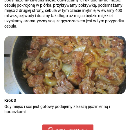
podsmażamy kawałki mięsa, odwracamy je i układamy na mięsie
cebulę pokrojoną w piórka, przykrywamy pokrywką, podsmażamy
mięso z drugiej strony, cebula w tym czasie mięknie, wlewamy 400
ml wrzącej wody i dusimy tak długo aż mięso będzie miękkie i
uzyskamy aromatyczny sos, zagęszczaczem jest w tym przypadku
cebula.
Krok 3
Gdy mięso i sos jest gotowy podajemy z kaszą jęczmienną i
buraczkami.
DODAJ NOTATKĘ