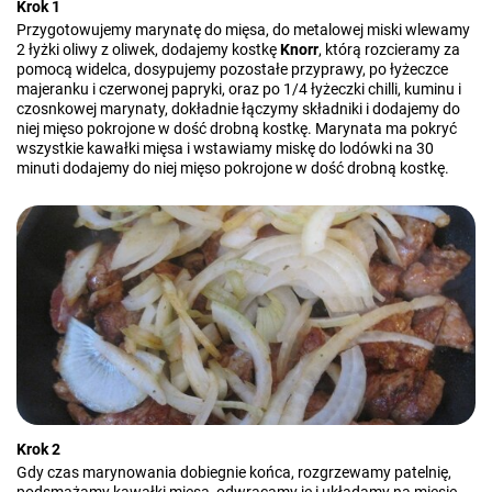
Krok 1
Przygotowujemy marynatę do mięsa, do metalowej miski wlewamy
2 łyżki oliwy z oliwek, dodajemy kostkę
Knorr
, którą rozcieramy za
pomocą widelca, dosypujemy pozostałe przyprawy, po łyżeczce
majeranku i czerwonej papryki, oraz po 1/4 łyżeczki chilli, kuminu i
czosnkowej marynaty, dokładnie łączymy składniki i dodajemy do
niej mięso pokrojone w dość drobną kostkę. Marynata ma pokryć
wszystkie kawałki mięsa i wstawiamy miskę do lodówki na 30
minuti dodajemy do niej mięso pokrojone w dość drobną kostkę.
Krok 2
Gdy czas marynowania dobiegnie końca, rozgrzewamy patelnię,