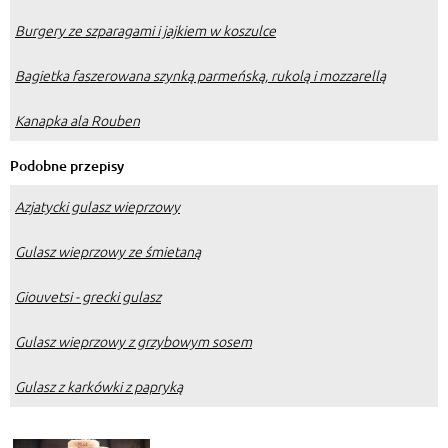
Burgery ze szparagami i jajkiem w koszulce
Bagietka faszerowana szynką parmeńską, rukolą i mozzarellą
Kanapka ala Rouben
Podobne przepisy
Azjatycki gulasz wieprzowy
Gulasz wieprzowy ze śmietaną
Giouvetsi - grecki gulasz
Gulasz wieprzowy z grzybowym sosem
Gulasz z karkówki z papryką