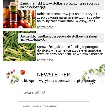
Zamknij smaki lata w słoiku - sprawdź nasze sposoby
na pasteryzację!
Robienie przetworów jest najprostszym i
zdecydowanie najsmaczniejszym sposobem
na to, by zachować smaki wiosny, lata i
jesieni na dłużej. Można robić setki zdjęć
Czytaj więcej
krajobrazów, by cieszyć nimi oko w sezonie
zimowym, ale to smaczny posiłek pozwoli w
pełni poczuć atmosferę cieplejszych
Jak zrobić fasolkę szparagową do słoików na zimę?
miesięcy. Przygotowanie słoików ze
Jak zawekować?
smakowitą zawartością musi obejmować
patenty, które pozwolą zachować świeżość
Sprawdźcie, jak zrobić fasolkę szparagową
przetworów.
do słoików na zimę i cieszyć się jej smakiem
również poza sezonem. To warzywo możecie
wekować na wiele sposobów. Wykorzystajcie
Czytaj więcej
nasze propozycje!
NEWSLETTER
Bądź na bieżąco – wysyłamy sezonowe przepisy i porady