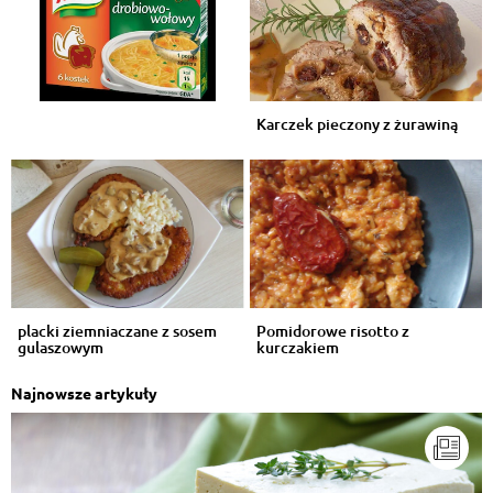
Karczek pieczony z żurawiną
placki ziemniaczane z sosem
Pomidorowe risotto z
gulaszowym
kurczakiem
Najnowsze artykuły