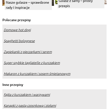
Gulasz z sarny – prosty
Nasze gulasze – sprawdzone
przepis
rady i inspiracje
Polecane przepisy
Domowe hot dogi
Spaghetti bolognese
Zapiekanki z pieczarkami i serem
Super szybkie tagliatelle z kurczakiem
Makaron z kurczakiem i sosem śmietanowym
Inne przepisy
Fajita z kurczakiem i warzywami
Kanapki z pastą czosnkową i ziołami