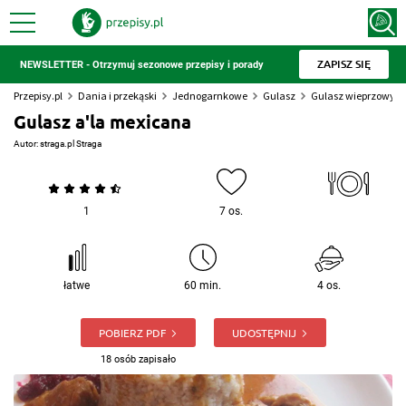
ZAPISZ SIĘ
NEWSLETTER - Otrzymuj sezonowe przepisy i porady
Przepisy.pl
Dania i przekąski
Jednogarnkowe
Gulasz
Gulasz wieprzowy
Gulasz a'la mexicana
Autor:
straga.pl Straga
1
7 os.
łatwe
60 min.
4 os.
POBIERZ PDF
UDOSTĘPNIJ
18 osób zapisało