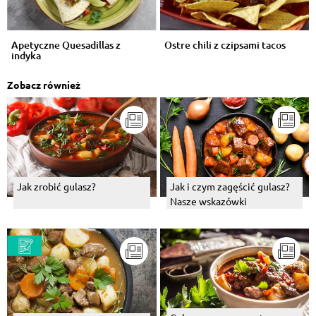
Apetyczne Quesadillas z
Ostre chili z czipsami tacos
indyka
Zobacz również
Jak zrobić gulasz?
Jak i czym zagęścić gulasz?
Nasze wskazówki