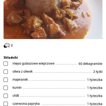
0
Składniki
mięso gulaszowe wieprzowe
60 dekagramów
oliwa z oliwek
2 łyżki
majeranek
1 łyżeczka
kumin
1 łyżeczka
chilli
1 łyżeczka
czerwona papryka
1 łyżeczka