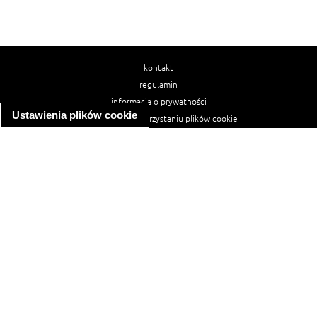
kontakt
regulamin
informacja o prywatności
Ustawienia plików cookie
informacja o wykorzystaniu plików cookie
ułatwienia dostępu
Najpopularniejsze przepisy
spaghetti bolognese
makaron z kurczakiem w sosie śmietanowym
kanapka z indykiem
ratatouille
lahmacun
mac and cheese
zupa minestrone