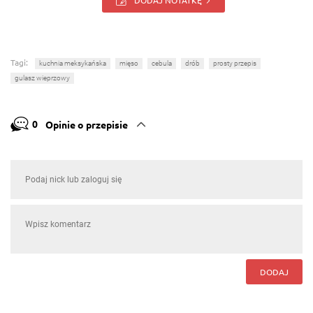
Tagi:
kuchnia meksykańska
mięso
cebula
drób
prosty przepis
gulasz wieprzowy
0
Opinie o przepisie
DODAJ