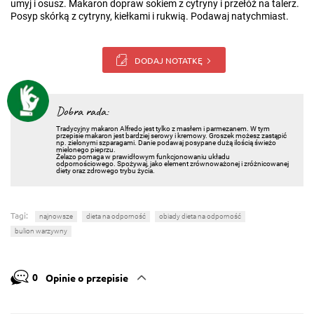
umyj i osusz. Makaron dopraw sokiem z cytryny i przełóż na talerz.
Posyp skórką z cytryny, kiełkami i rukwią. Podawaj natychmiast.
DODAJ NOTATKĘ
Dobra rada:
Tradycyjny makaron Alfredo jest tylko z masłem i parmezanem. W tym
przepisie makaron jest bardziej serowy i kremowy. Groszek możesz zastąpić
np. zielonymi szparagami.
Danie podawaj posypane dużą ilością świeżo
mielonego pieprzu.
Żelazo pomaga w prawidłowym funkcjonowaniu układu
odpornościowego. Spożywaj, jako element zrównoważonej i zróżnicowanej
diety oraz zdrowego trybu życia.
Tagi:
najnowsze
dieta na odporność
obiady dieta na odporność
bulion warzywny
0
Opinie o przepisie