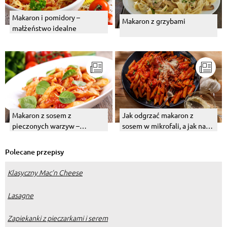
Makaron i pomidory –
Makaron z grzybami
małżeństwo idealne
Makaron z sosem z
Jak odgrzać makaron z
pieczonych warzyw –
sosem w mikrofali, a jak na
przepis. Jak przygotować
patelni?
sos?
Polecane przepisy
Klasyczny Mac’n Cheese
Lasagne
Zapiekanki z pieczarkami i serem