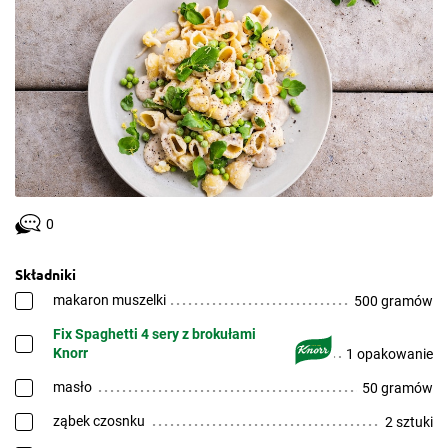
0
Składniki
makaron muszelki
500 gramów
Fix Spaghetti 4 sery z brokułami
Knorr
1 opakowanie
masło
50 gramów
ząbek czosnku
2 sztuki