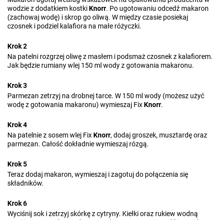
wodzie z dodatkiem kostki
Knorr
. Po ugotowaniu odcedź makaron
(zachowaj wodę) i skrop go oliwą. W między czasie posiekaj
czosnek i podziel kalafiora na małe różyczki.
Krok 2
Na patelni rozgrzej oliwę z masłem i podsmaż czosnek z kalafiorem.
Jak będzie rumiany wlej 150 ml wody z gotowania makaronu.
Krok 3
Parmezan zetrzyj na drobnej tarce. W 150 ml wody (możesz użyć
wodę z gotowania makaronu) wymieszaj Fix
Knorr
.
Krok 4
Na patelnie z sosem wlej Fix
Knorr
, dodaj groszek, musztardę oraz
parmezan. Całość dokładnie wymieszaj rózgą.
Krok 5
Teraz dodaj makaron, wymieszaj i zagotuj do połączenia się
składników.
Krok 6
Wyciśnij sok i zetrzyj skórkę z cytryny. Kiełki oraz rukiew wodną