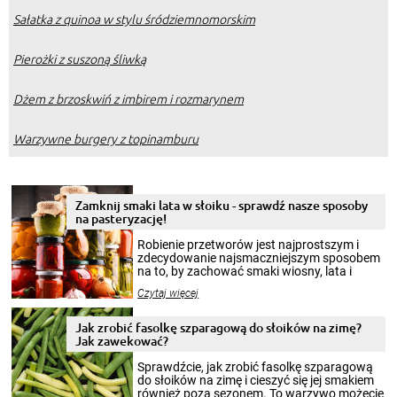
Sałatka z quinoa w stylu śródziemnomorskim
Pierożki z suszoną śliwką
Dżem z brzoskwiń z imbirem i rozmarynem
Warzywne burgery z topinamburu
Zamknij smaki lata w słoiku - sprawdź nasze sposoby
na pasteryzację!
Robienie przetworów jest najprostszym i
zdecydowanie najsmaczniejszym sposobem
na to, by zachować smaki wiosny, lata i
jesieni na dłużej. Można robić setki zdjęć
Czytaj więcej
krajobrazów, by cieszyć nimi oko w sezonie
zimowym, ale to smaczny posiłek pozwoli w
pełni poczuć atmosferę cieplejszych
Jak zrobić fasolkę szparagową do słoików na zimę?
miesięcy. Przygotowanie słoików ze
Jak zawekować?
smakowitą zawartością musi obejmować
patenty, które pozwolą zachować świeżość
Sprawdźcie, jak zrobić fasolkę szparagową
przetworów.
do słoików na zimę i cieszyć się jej smakiem
również poza sezonem. To warzywo możecie