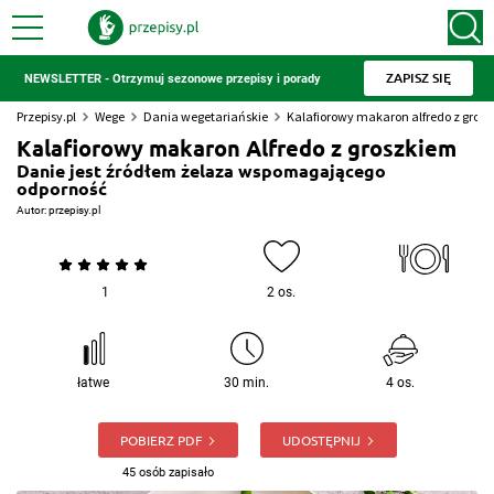
ZAPISZ SIĘ
NEWSLETTER - Otrzymuj sezonowe przepisy i porady
Przepisy.pl
Wege
Dania wegetariańskie
Kalafiorowy makaron alfredo z gros
Kalafiorowy makaron Alfredo z groszkiem
Danie jest źródłem żelaza wspomagającego
odporność
Autor:
przepisy.pl
1
2 os.
łatwe
30 min.
4 os.
POBIERZ PDF
UDOSTĘPNIJ
45 osób zapisało