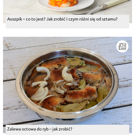
Auszpik – co to jest? Jak zrobić i czym różni się od sztamu?
Zalewa octowa do ryb – jak zrobić?