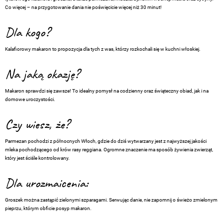
Co więcej – na przygotowanie dania nie poświęcicie więcej niż 30 minut!
Dla kogo?
Kalafiorowy makaron to propozycja dla tych z was, którzy rozkochali się w kuchni włoskiej.
Na jaką okazję?
Makaron sprawdzi się zawsze! To idealny pomysł na codzienny oraz świąteczny obiad, jak i na
domowe uroczystości.
Czy wiesz, że?
Parmezan pochodzi z północnych Włoch, gdzie do dziś wytwarzany jest z najwyższej jakości
mleka pochodzącego od krów rasy reggiana. Ogromne znaczenie ma sposób żywienia zwierząt,
który jest ściśle kontrolowany.
Dla urozmaicenia:
Groszek można zastąpić zielonymi szparagami. Serwując danie, nie zapomnij o świeżo zmielonym
pieprzu, którym obficie posyp makaron.