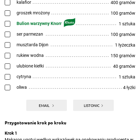
kalafior
400 gramów
groszek mrożony
100 gramów
Bulion warzywny Knorr
1 sztuka
ser parmezan
100 gramów
musztarda Dijon
1 łyżeczka
rukiew wodna
150 gramów
ulubione kiełki
40 gramów
cytryna
1 sztuka
oliwa
4 łyżki
EMAIL
LISTONIC
Przygotowanie krok po kroku
Krok 1
Makaron ugotuj według wskazówek na opakowaniu producenta w