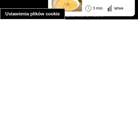
regulamin
informacja o prywatności
5 min.
łatwe
Ustawienia plików cookie
informacja o wykorzystaniu plików cookie
ułatwienia dostępu
Najpopularniejsze przepisy
spaghetti bolognese
makaron z kurczakiem w sosie śmietanowym
kanapka z indykiem
ratatouille
lahmacun
mac and cheese
zupa minestrone
cannelloni ze szpinakiem i ricottą
spaghetti przepisy
makaron z kurczakiem
tagliatelle z kurczakiem