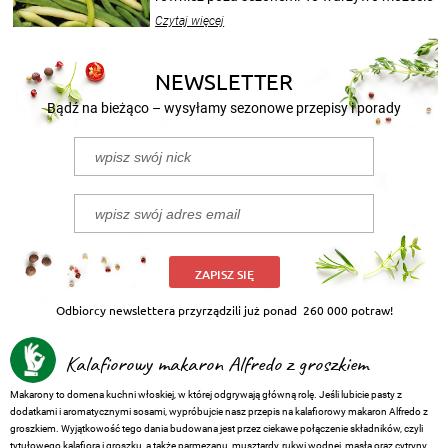
wekować na wiele sposobów. Wykorzystajcie
Czytaj więcej
nasze propozycje!
NEWSLETTER
Bądź na bieżąco – wysyłamy sezonowe przepisy i porady
ZAPISZ SIĘ
Odbiorcy newslettera przyrządzili już ponad
260 000 potraw!
Kalafiorowy makaron Alfredo z groszkiem
Makarony to domena kuchni włoskiej, w której odgrywają główną rolę. Jeśli lubicie pasty z
dodatkami i aromatycznymi sosami, wypróbujcie nasz przepis na kalafiorowy makaron Alfredo z
groszkiem. Wyjątkowość tego dania budowana jest przez ciekawe połączenie składników, czyli
tytułowego kalafiora i groszku, a także parmezanu, musztardy, rukwi wodnej, masła oraz cytryny.