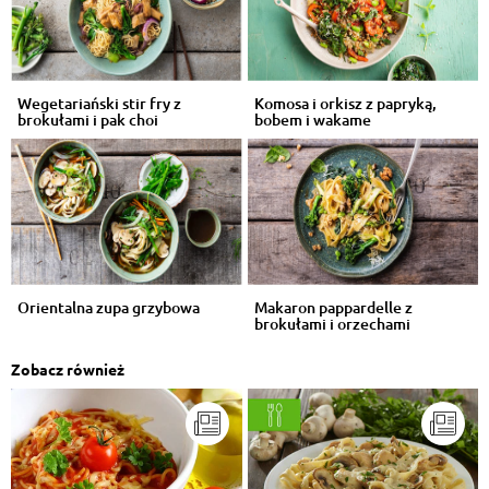
Wegetariański stir fry z
Komosa i orkisz z papryką,
brokułami i pak choi
bobem i wakame
Orientalna zupa grzybowa
Makaron pappardelle z
brokułami i orzechami
Zobacz również