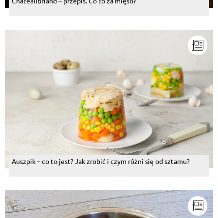
Chateaubriand – przepis. Co to za mięso?
Auszpik – co to jest? Jak zrobić i czym różni się od sztamu?