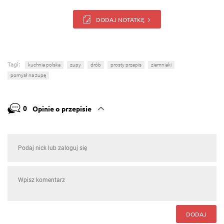
DODAJ NOTATKĘ
Tagi:
kuchnia polska
zupy
drób
prosty przepis
ziemniaki
pomysł na zupę
0
Opinie o przepisie
DODAJ