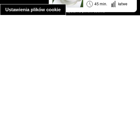
informacja o prywatności
45 min.
łatwe
Ustawienia plików cookie
informacja o wykorzystaniu plików cookie
ułatwienia dostępu
Najpopularniejsze przepisy
spaghetti bolognese
makaron z kurczakiem w sosie śmietanowym
kanapka z indykiem
ratatouille
lahmacun
mac and cheese
zupa minestrone
cannelloni ze szpinakiem i ricottą
spaghetti przepisy
makaron z kurczakiem
tagliatelle z kurczakiem
hot dog