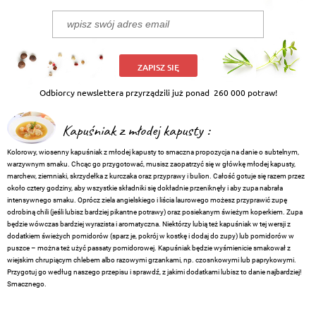
ZAPISZ SIĘ
Odbiorcy newslettera przyrządzili już ponad
260 000 potraw!
Kapuśniak z młodej kapusty :
Kolorowy, wiosenny kapuśniak z młodej kapusty to smaczna propozycja na danie o subtelnym,
warzywnym smaku. Chcąc go przygotować, musisz zaopatrzyć się w główkę młodej kapusty,
marchew, ziemniaki, skrzydełka z kurczaka oraz przyprawy i bulion. Całość gotuje się razem przez
około cztery godziny, aby wszystkie składniki się dokładnie przeniknęły i aby zupa nabrała
intensywnego smaku. Oprócz ziela angielskiego i liścia laurowego możesz przyprawić zupę
odrobiną chili (jeśli lubisz bardziej pikantne potrawy) oraz posiekanym świeżym koperkiem. Zupa
będzie wówczas bardziej wyrazista i aromatyczna. Niektórzy lubią też kapuśniak w tej wersji z
dodatkiem świeżych pomidorów (sparz je, pokrój w kostkę i dodaj do zupy) lub pomidorów w
puszce – można też użyć passaty pomidorowej. Kapuśniak będzie wyśmienicie smakował z
wiejskim chrupiącym chlebem albo razowymi grzankami, np. czosnkowymi lub paprykowymi.
Przygotuj go według naszego przepisu i sprawdź, z jakimi dodatkami lubisz to danie najbardziej!
Smacznego.