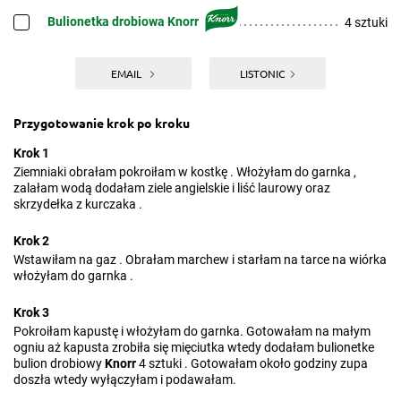
Bulionetka drobiowa Knorr
4 sztuki
EMAIL
LISTONIC
Przygotowanie krok po kroku
Krok 1
Ziemniaki obrałam pokroiłam w kostkę . Włożyłam do garnka ,
zalałam wodą dodałam ziele angielskie i liść laurowy oraz
skrzydełka z kurczaka .
Krok 2
Wstawiłam na gaz . Obrałam marchew i starłam na tarce na wiórka
włożyłam do garnka .
Krok 3
Pokroiłam kapustę i włożyłam do garnka. Gotowałam na małym
ogniu aż kapusta zrobiła się mięciutka wtedy dodałam bulionetke
bulion drobiowy
Knorr
4 sztuki . Gotowałam około godziny zupa
doszła wtedy wyłączyłam i podawałam.