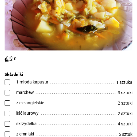
0
Składniki
1 młoda kapusta
1 sztuka
marchew
3 sztuki
ziele angielskie
2 sztuki
liść laurowy
2 sztuki
skrzydełka
4 sztuki
ziemniaki
5 sztuk