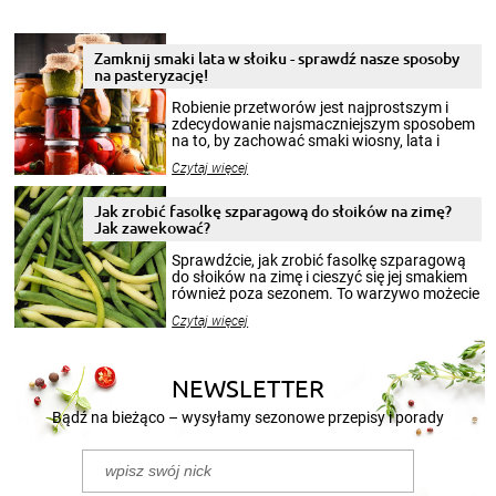
Zamknij smaki lata w słoiku - sprawdź nasze sposoby
na pasteryzację!
Robienie przetworów jest najprostszym i
zdecydowanie najsmaczniejszym sposobem
na to, by zachować smaki wiosny, lata i
jesieni na dłużej. Można robić setki zdjęć
Czytaj więcej
krajobrazów, by cieszyć nimi oko w sezonie
zimowym, ale to smaczny posiłek pozwoli w
pełni poczuć atmosferę cieplejszych
Jak zrobić fasolkę szparagową do słoików na zimę?
miesięcy. Przygotowanie słoików ze
Jak zawekować?
smakowitą zawartością musi obejmować
patenty, które pozwolą zachować świeżość
Sprawdźcie, jak zrobić fasolkę szparagową
przetworów.
do słoików na zimę i cieszyć się jej smakiem
również poza sezonem. To warzywo możecie
wekować na wiele sposobów. Wykorzystajcie
Czytaj więcej
nasze propozycje!
NEWSLETTER
Bądź na bieżąco – wysyłamy sezonowe przepisy i porady