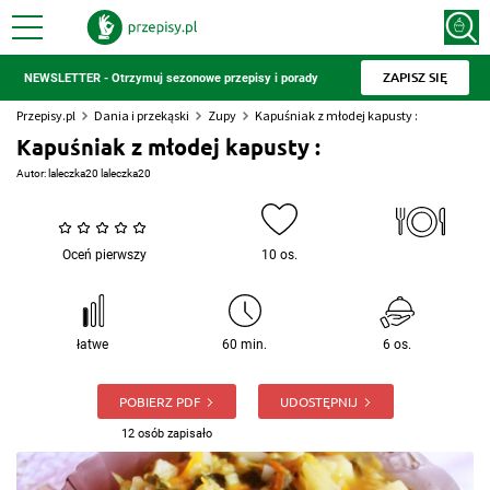
ZAPISZ SIĘ
NEWSLETTER - Otrzymuj sezonowe przepisy i porady
Przepisy.pl
Dania i przekąski
Zupy
Kapuśniak z młodej kapusty :
Kapuśniak z młodej kapusty :
Autor:
laleczka20 laleczka20
Oceń pierwszy
10 os.
łatwe
60 min.
6 os.
POBIERZ PDF
UDOSTĘPNIJ
12 osób zapisało