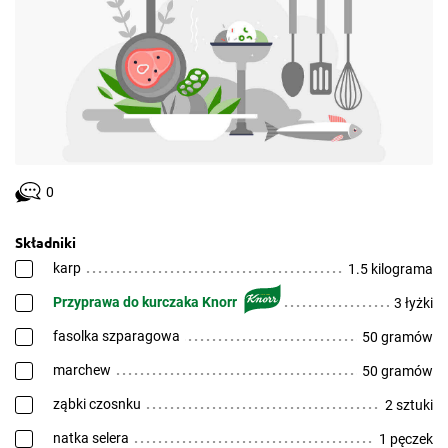
0
Składniki
karp
1.5 kilograma
Przyprawa do kurczaka Knorr
3 łyżki
fasolka szparagowa
50 gramów
marchew
50 gramów
ząbki czosnku
2 sztuki
natka selera
1 pęczek