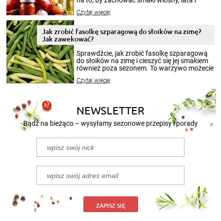
na to, by zachować smaki wiosny, lata i
jesieni na dłużej. Można robić setki zdjęć
Czytaj więcej
krajobrazów, by cieszyć nimi oko w sezonie
zimowym, ale to smaczny posiłek pozwoli w
pełni poczuć atmosferę cieplejszych
Jak zrobić fasolkę szparagową do słoików na zimę?
miesięcy. Przygotowanie słoików ze
Jak zawekować?
smakowitą zawartością musi obejmować
patenty, które pozwolą zachować świeżość
Sprawdźcie, jak zrobić fasolkę szparagową
przetworów.
do słoików na zimę i cieszyć się jej smakiem
również poza sezonem. To warzywo możecie
wekować na wiele sposobów. Wykorzystajcie
Czytaj więcej
nasze propozycje!
NEWSLETTER
Bądź na bieżąco – wysyłamy sezonowe przepisy i porady
ZAPISZ SIĘ