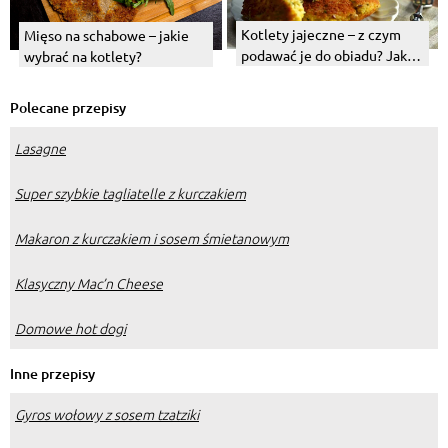
Kotlety jajeczne – z czym
Mięso na schabowe – jakie
podawać je do obiadu? Jaka
wybrać na kotlety?
surówka najlepiej pasuje?
Polecane przepisy
Lasagne
Super szybkie tagliatelle z kurczakiem
Makaron z kurczakiem i sosem śmietanowym
Klasyczny Mac’n Cheese
Domowe hot dogi
Inne przepisy
Gyros wołowy z sosem tzatziki