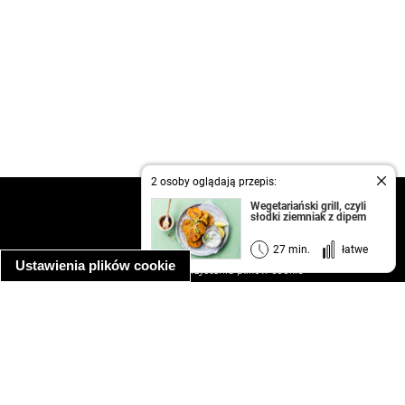
2 osoby oglądają przepis:
kontakt
Wegetariański grill, czyli
słodki ziemniak z dipem
regulamin
informacja o prywatności
27 min.
łatwe
Ustawienia plików cookie
informacja o wykorzystaniu plików cookie
ułatwienia dostępu
Najpopularniejsze przepisy
spaghetti bolognese
makaron z kurczakiem w sosie śmietanowym