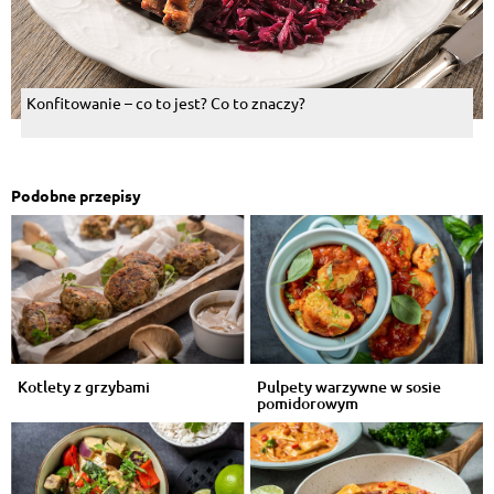
Konfitowanie – co to jest? Co to znaczy?
Podobne przepisy
Kotlety z grzybami
Pulpety warzywne w sosie
pomidorowym