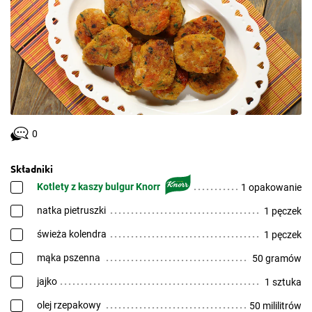
0
Składniki
Kotlety z kaszy bulgur Knorr
1 opakowanie
natka pietruszki
1 pęczek
świeża kolendra
1 pęczek
mąka pszenna
50 gramów
jajko
1 sztuka
olej rzepakowy
50 mililitrów