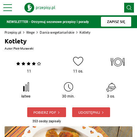
ZAPISZ SIĘ
NEWSLETTER - Otrzymuj sezonowe przepisy i porady
Przepisy.pl
Wege
Dania wegetariańskie
Kotlety
Kotlety
Autor:
Piotr Murawski
11
11 os.
łatwe
30 min.
3 os.
POBIERZ PDF
UDOSTĘPNIJ
353 osoby zapisały