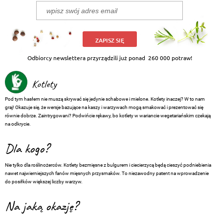
ZAPISZ SIĘ
Odbiorcy newslettera przyrządzili już ponad
260 000 potraw!
Kotlety
Pod tym hasłem nie muszą skrywać się jedynie schabowe i mielone. Kotlety inaczej? W to nam
graj! Okazuje się, że wersje bazujące na kaszy i warzywach mogą smakować i prezentować się
równie dobrze. Zaintrygowani? Podwińcie rękawy, bo kotlety w wariancie wegetariańskim czekają
na odkrycie.
Dla kogo?
Nie tylko dla roślinożerców. Kotlety bezmięsne z bulgurem i ciecierzycą będą cieszyć podniebienia
nawet najwierniejszych fanów mięsnych przysmaków. To niezawodny patent na wprowadzenie
do posiłków większej liczby warzyw.
Na jaką okazję?