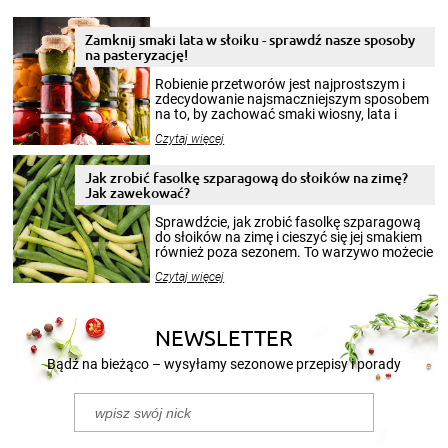
Zamknij smaki lata w słoiku - sprawdź nasze sposoby
na pasteryzację!
Robienie przetworów jest najprostszym i
zdecydowanie najsmaczniejszym sposobem
na to, by zachować smaki wiosny, lata i
jesieni na dłużej. Można robić setki zdjęć
Czytaj więcej
krajobrazów, by cieszyć nimi oko w sezonie
zimowym, ale to smaczny posiłek pozwoli w
pełni poczuć atmosferę cieplejszych
Jak zrobić fasolkę szparagową do słoików na zimę?
miesięcy. Przygotowanie słoików ze
Jak zawekować?
smakowitą zawartością musi obejmować
patenty, które pozwolą zachować świeżość
Sprawdźcie, jak zrobić fasolkę szparagową
przetworów.
do słoików na zimę i cieszyć się jej smakiem
również poza sezonem. To warzywo możecie
wekować na wiele sposobów. Wykorzystajcie
Czytaj więcej
nasze propozycje!
NEWSLETTER
Bądź na bieżąco – wysyłamy sezonowe przepisy i porady