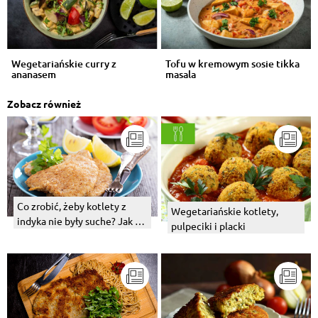
Wegetariańskie curry z
Tofu w kremowym sosie tikka
ananasem
masala
Zobacz również
Co zrobić, żeby kotlety z
Wegetariańskie kotlety,
indyka nie były suche? Jak je
pulpeciki i placki
podgrzać?