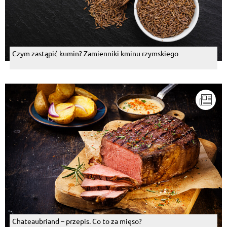
Czym zastąpić kumin? Zamienniki kminu rzymskiego
Chateaubriand – przepis. Co to za mięso?