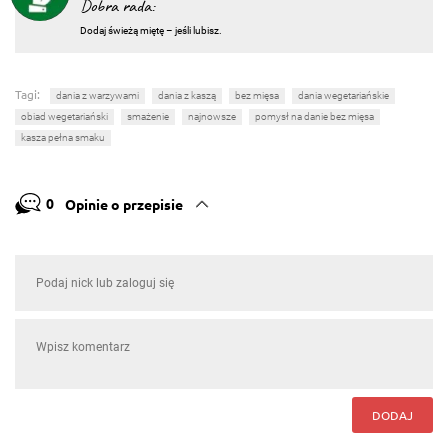
Dobra rada:
Dodaj świeżą miętę – jeśli lubisz.
Tagi:
dania z warzywami
dania z kaszą
bez mięsa
dania wegetariańskie
obiad wegetariański
smażenie
najnowsze
pomysł na danie bez mięsa
kasza pełna smaku
0
Opinie o przepisie
DODAJ