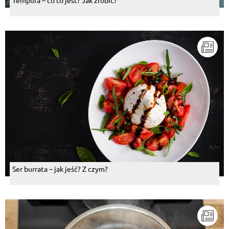
Tempura – co to jest? Jak zrobić?
Ser burrata – jak jeść? Z czym?