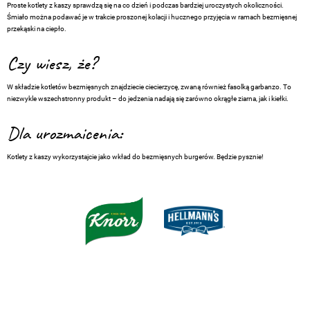
Proste kotlety z kaszy sprawdzą się na co dzień i podczas bardziej uroczystych okoliczności.
Śmiało można podawać je w trakcie proszonej kolacji i hucznego przyjęcia w ramach bezmięsnej
przekąski na ciepło.
Czy wiesz, że?
W składzie kotletów bezmięsnych znajdziecie ciecierzycę, zwaną również fasolką garbanzo. To
niezwykle wszechstronny produkt – do jedzenia nadają się zarówno okrągłe ziarna, jak i kiełki.
Dla urozmaicenia:
Kotlety z kaszy wykorzystajcie jako wkład do bezmięsnych burgerów. Będzie pysznie!