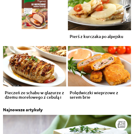
Pierś z kurczaka po alpejsku
Pieczeń ze schabu w glazurze z
Polędwiczki wieprzowe z
dżemu morelowego z cebulą i
serem brie
j...
Najnowsze artykuły