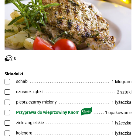
0
Składniki
schab
1 kilogram
czosnek ząbki
2 sztuki
pieprz czarny mielony
1 łyżeczka
Przyprawa do wieprzowiny Knorr
1 opakowanie
ziele angielskie
1 łyżeczka
kolendra
1 łyżeczka