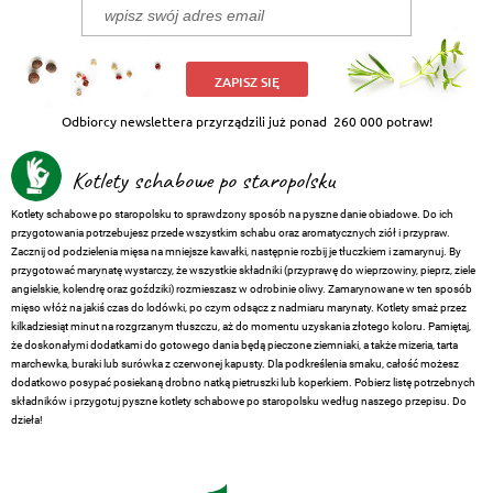
ZAPISZ SIĘ
Odbiorcy newslettera przyrządzili już ponad
260 000 potraw!
Kotlety schabowe po staropolsku
Kotlety schabowe po staropolsku to sprawdzony sposób na pyszne danie obiadowe. Do ich
przygotowania potrzebujesz przede wszystkim schabu oraz aromatycznych ziół i przypraw.
Zacznij od podzielenia mięsa na mniejsze kawałki, następnie rozbij je tłuczkiem i zamarynuj. By
przygotować marynatę wystarczy, że wszystkie składniki (przyprawę do wieprzowiny, pieprz, ziele
angielskie, kolendrę oraz goździki) rozmieszasz w odrobinie oliwy. Zamarynowane w ten sposób
mięso włóż na jakiś czas do lodówki, po czym odsącz z nadmiaru marynaty. Kotlety smaż przez
kilkadziesiąt minut na rozgrzanym tłuszczu, aż do momentu uzyskania złotego koloru. Pamiętaj,
że doskonałymi dodatkami do gotowego dania będą pieczone ziemniaki, a także mizeria, tarta
marchewka, buraki lub surówka z czerwonej kapusty. Dla podkreślenia smaku, całość możesz
dodatkowo posypać posiekaną drobno natką pietruszki lub koperkiem. Pobierz listę potrzebnych
składników i przygotuj pyszne kotlety schabowe po staropolsku według naszego przepisu. Do
dzieła!