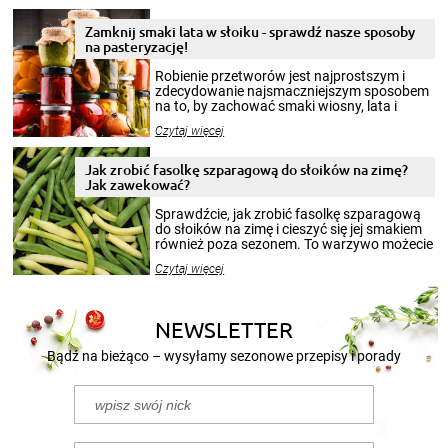
Zamknij smaki lata w słoiku - sprawdź nasze sposoby
na pasteryzację!
Robienie przetworów jest najprostszym i
zdecydowanie najsmaczniejszym sposobem
na to, by zachować smaki wiosny, lata i
jesieni na dłużej. Można robić setki zdjęć
Czytaj więcej
krajobrazów, by cieszyć nimi oko w sezonie
zimowym, ale to smaczny posiłek pozwoli w
pełni poczuć atmosferę cieplejszych
Jak zrobić fasolkę szparagową do słoików na zimę?
miesięcy. Przygotowanie słoików ze
Jak zawekować?
smakowitą zawartością musi obejmować
patenty, które pozwolą zachować świeżość
Sprawdźcie, jak zrobić fasolkę szparagową
przetworów.
do słoików na zimę i cieszyć się jej smakiem
również poza sezonem. To warzywo możecie
wekować na wiele sposobów. Wykorzystajcie
Czytaj więcej
nasze propozycje!
NEWSLETTER
Bądź na bieżąco – wysyłamy sezonowe przepisy i porady