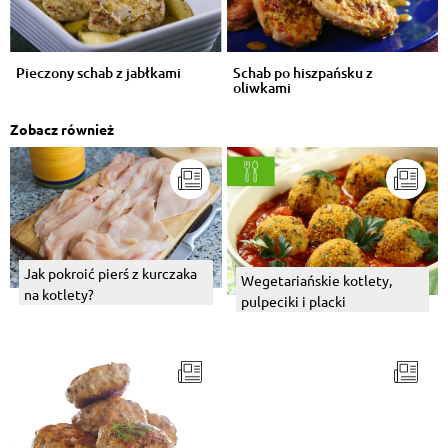
Pieczony schab z jabłkami
Schab po hiszpańsku z
oliwkami
Zobacz również
Jak pokroić pierś z kurczaka
Wegetariańskie kotlety,
na kotlety?
pulpeciki i placki