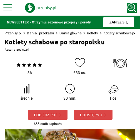
ZAPISZ SIĘ
NEWSLETTER - Otrzymuj sezonowe przepisy i porady
Przepisy.pl
Dania i przekąski
Dania główne
Kotlety
Kotlety schabowe po s
Kotlety schabowe po staropolsku
Autor:
przepisy.pl
36
633 os.
średnie
30 min.
1 os.
POBIERZ PDF
UDOSTĘPNIJ
685 osób zapisało