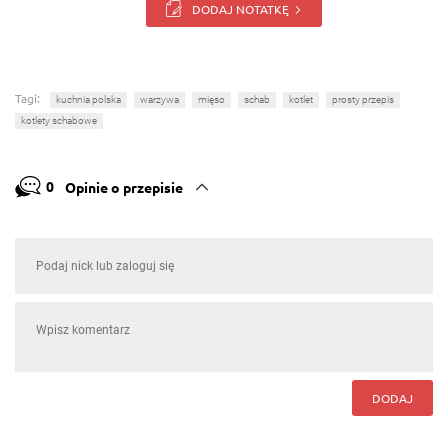
DODAJ NOTATKĘ
Tagi:
kuchnia polska
warzywa
mięso
schab
kotlet
prosty przepis
kotlety schabowe
0
Opinie o przepisie
DODAJ