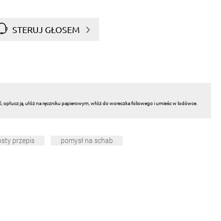
STERUJ GŁOSEM
ć, opłucz ją, ułóż na ręczniku papierowym, włóż do woreczka foliowego i umieśc w lodówce.
osty przepis
pomysł na schab