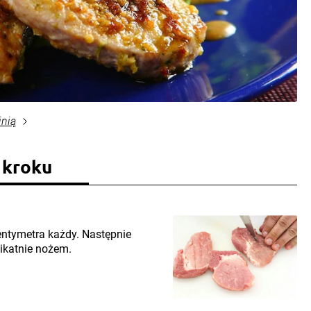
inią
 kroku
centymetra każdy. Następnie
ikatnie nożem.