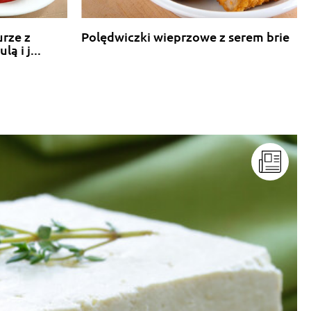
urze z
Polędwiczki wieprzowe z serem brie
 i j...