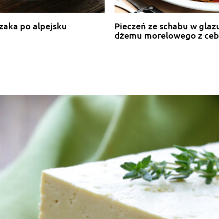
czaka po alpejsku
Pieczeń ze schabu w glaz
dżemu morelowego z cebulą