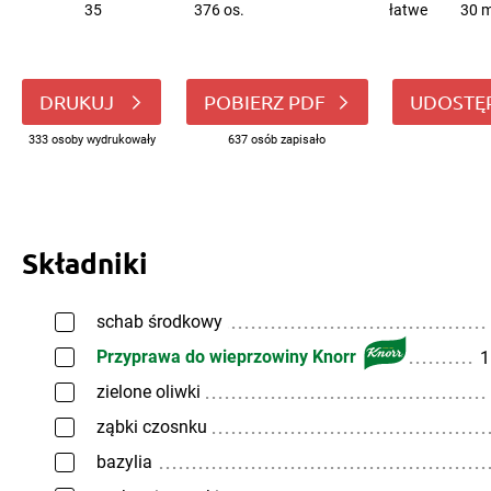
35
376 os.
łatwe
30 m
DRUKUJ
POBIERZ PDF
UDOSTĘ
333 osoby wydrukowały
637 osób zapisało
Składniki
schab środkowy
Przyprawa do wieprzowiny Knorr
1
zielone oliwki
ząbki czosnku
bazylia