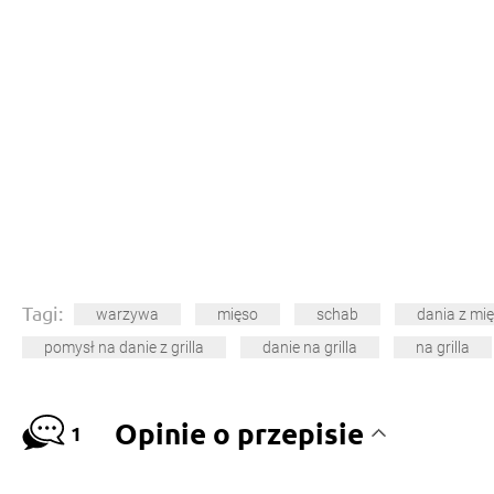
Tagi:
warzywa
mięso
schab
dania z mi
pomysł na danie z grilla
danie na grilla
na grilla
Opinie o przepisie
1