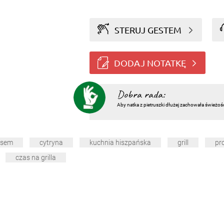
STERUJ GESTEM
DODAJ NOTATKĘ
Dobra rada:
Aby natka z pietruszki dłużej zachowała świeżoś
ęsem
cytryna
kuchnia hiszpańska
grill
pr
czas na grilla