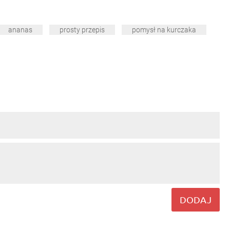
ananas
prosty przepis
pomysł na kurczaka
DODAJ