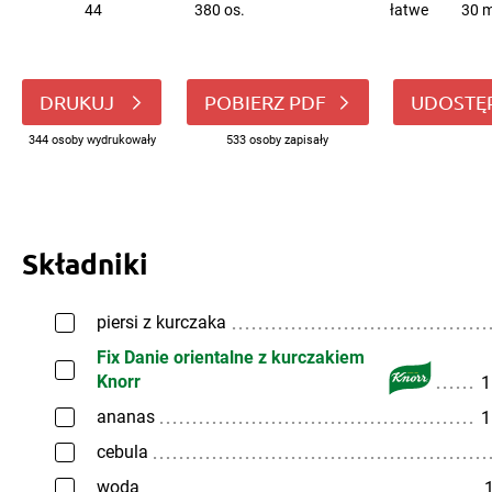
44
380 os.
łatwe
30 m
DRUKUJ
POBIERZ PDF
UDOSTĘ
344 osoby wydrukowały
533 osoby zapisały
Składniki
piersi z kurczaka
Fix Danie orientalne z kurczakiem
Knorr
1
ananas
1
cebula
woda
1