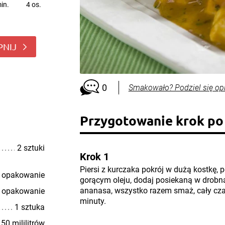
in.
4 os.
PNIJ
0
Smakowało? Podziel się op
Przygotowanie krok po
2 sztuki
Krok 1
Piersi z kurczaka pokrój w dużą kostkę, 
 opakowanie
gorącym oleju, dodaj posiekaną w drobną
ananasa, wszystko razem smaż, cały cza
 opakowanie
minuty.
1 sztuka
50 mililitrów