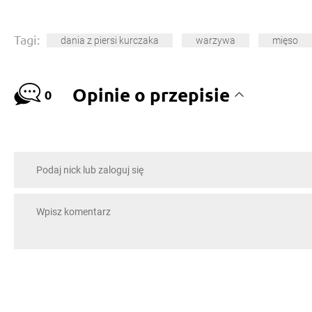
Tagi:
dania z piersi kurczaka
warzywa
mięso
Opinie o przepisie
0