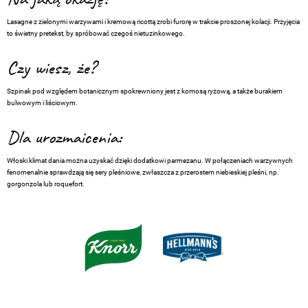
Lasagne z zielonymi warzywami i kremową ricottą zrobi furorę w trakcie proszonej kolacji. Przyjęcia
to świetny pretekst, by spróbować czegoś nietuzinkowego.
Czy wiesz, że?
Szpinak pod względem botanicznym spokrewniony jest z komosą ryżową, a także burakiem
bulwowym i liściowym.
Dla urozmaicenia:
Włoski klimat dania można uzyskać dzięki dodatkowi parmezanu. W połączeniach warzywnych
fenomenalnie sprawdzają się sery pleśniowe, zwłaszcza z przerostem niebieskiej pleśni, np.
gorgonzola lub roquefort.