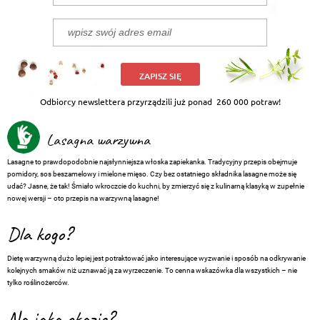
ZAPISZ SIĘ
Odbiorcy newslettera przyrządzili już ponad
260 000 potraw!
Lasagna warzywna
Lasagne to prawdopodobnie najsłynniejsza włoska zapiekanka. Tradycyjny przepis obejmuje
pomidory, sos beszamelowy i mielone mięso. Czy bez ostatniego składnika lasagne może się
udać? Jasne, że tak! Śmiało wkroczcie do kuchni, by zmierzyć się z kulinarną klasyką w zupełnie
nowej wersji – oto przepis na warzywną lasagne!
Dla kogo?
Dietę warzywną dużo lepiej jest potraktować jako interesujące wyzwanie i sposób na odkrywanie
kolejnych smaków niż uznawać ją za wyrzeczenie. To cenna wskazówka dla wszystkich – nie
tylko roślinożerców.
Na jaką okazję?