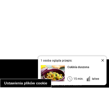
1 osoba ogląda przepis:
kontakt
Cukinia duszona
regulamin
informacja o prywatności
15 min.
łatwe
Ustawienia plików cookie
informacja o wykorzystaniu plików cookie
ułatwienia dostępu
Najpopularniejsze przepisy
spaghetti bolognese