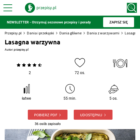
ZAPISZ SIĘ
NEWSLETTER - Otrzymuj sezonowe przepisy i porady
Przepisy.pl
Dania i przekąski
Dania główne
Dania z warzywami
Lasagna
Lasagna warzywna
Autor:
przepisy.pl
2
72 os.
łatwe
55 min.
5 os.
POBIERZ PDF
UDOSTĘPNIJ
36 osób zapisało