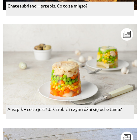
Chateaubriand – przepis. Co to za mięso?
Auszpik – co to jest? Jak zrobić i czym różni się od sztamu?