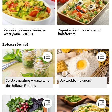
Zapiekanka makaronowo-
Zapiekanka z makaronem i
warzywna - VIDEO
kalafiorem
Zobacz również
Sałatka na zimę – warzywna
Jak zrobić makaron?
do słoików. Przepis