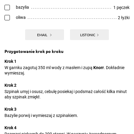
bazylia
1 pęczek
oliwa
2 łyżki
EMAIL
LISTONIC
Przygotowanie krok po kroku
Krok 1
W garnku zagotuj 350 ml wody z masłem i zupą
Knorr
. Dokładnie
wymieszaj.
Krok 2
Szpinak umyj i osusz, cebulę posiekaj i podsmaż całość kilka minut
aby szpinak zmiękł.
Krok 3
Bazylie porwij i wymieszaj z szpinakiem.
Krok 4