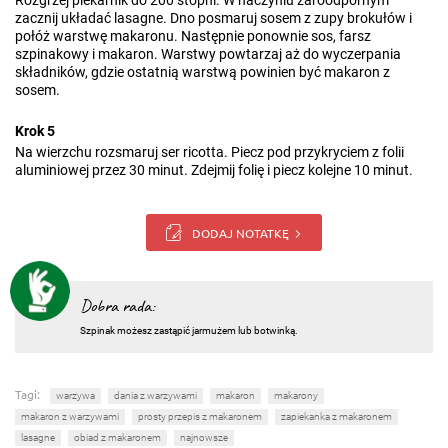
Rozgrzej piekarnik do 200 stopni. W naczyniu żaroodpornym
zacznij układać lasagne. Dno posmaruj sosem z zupy brokułów i
połóż warstwę makaronu. Następnie ponownie sos, farsz
szpinakowy i makaron. Warstwy powtarzaj aż do wyczerpania
składników, gdzie ostatnią warstwą powinien być makaron z
sosem.
Krok 5
Na wierzchu rozsmaruj ser ricotta. Piecz pod przykryciem z folii
aluminiowej przez 30 minut. Zdejmij folię i piecz kolejne 10 minut.
DODAJ NOTATKĘ
Dobra rada:
Szpinak możesz zastąpić jarmużem lub botwinką.
Tagi:
warzywa
dania z warzywami
makaron
makarony
makaron z warzywami
prosty przepis z makaronem
zapiekanka z makaronem
lasagne
obiad z makaronem
najnowsze