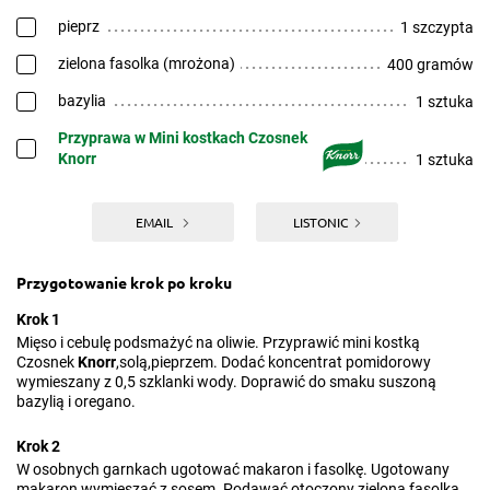
pieprz
1 szczypta
zielona fasolka (mrożona)
400 gramów
bazylia
1 sztuka
Przyprawa w Mini kostkach Czosnek
Knorr
1 sztuka
EMAIL
LISTONIC
Przygotowanie krok po kroku
Krok 1
Mięso i cebulę podsmażyć na oliwie. Przyprawić mini kostką
Czosnek
Knorr
,solą,pieprzem. Dodać koncentrat pomidorowy
wymieszany z 0,5 szklanki wody. Doprawić do smaku suszoną
bazylią i oregano.
Krok 2
W osobnych garnkach ugotować makaron i fasolkę. Ugotowany
makaron wymieszać z sosem. Podawać otoczony zieloną fasolką.