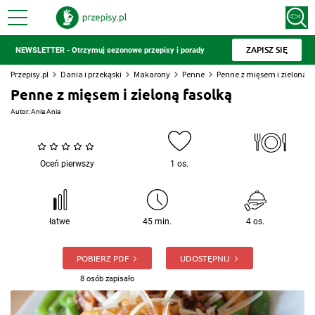
ZAPISZ SIĘ
NEWSLETTER - Otrzymuj sezonowe przepisy i porady
Przepisy.pl
Dania i przekąski
Makarony
Penne
Penne z mięsem i zieloną f
Penne z mięsem i zieloną fasolką
Autor:
Ania Ania
Oceń pierwszy
1 os.
łatwe
45 min.
4 os.
POBIERZ PDF
UDOSTĘPNIJ
8 osób zapisało