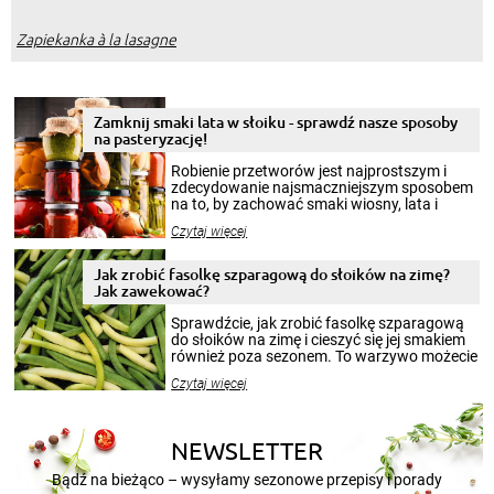
Zapiekanka à la lasagne
Zamknij smaki lata w słoiku - sprawdź nasze sposoby
na pasteryzację!
Robienie przetworów jest najprostszym i
zdecydowanie najsmaczniejszym sposobem
na to, by zachować smaki wiosny, lata i
jesieni na dłużej. Można robić setki zdjęć
Czytaj więcej
krajobrazów, by cieszyć nimi oko w sezonie
zimowym, ale to smaczny posiłek pozwoli w
pełni poczuć atmosferę cieplejszych
Jak zrobić fasolkę szparagową do słoików na zimę?
miesięcy. Przygotowanie słoików ze
Jak zawekować?
smakowitą zawartością musi obejmować
patenty, które pozwolą zachować świeżość
Sprawdźcie, jak zrobić fasolkę szparagową
przetworów.
do słoików na zimę i cieszyć się jej smakiem
również poza sezonem. To warzywo możecie
wekować na wiele sposobów. Wykorzystajcie
Czytaj więcej
nasze propozycje!
NEWSLETTER
Bądź na bieżąco – wysyłamy sezonowe przepisy i porady