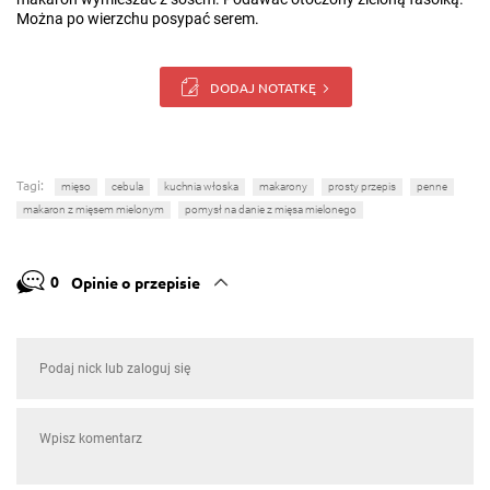
Można po wierzchu posypać serem.
DODAJ NOTATKĘ
Tagi:
mięso
cebula
kuchnia włoska
makarony
prosty przepis
penne
makaron z mięsem mielonym
pomysł na danie z mięsa mielonego
0
Opinie o przepisie