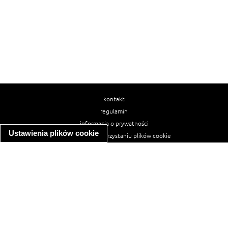
kontakt
regulamin
informacja o prywatności
Ustawienia plików cookie
informacja o wykorzystaniu plików cookie
ułatwienia dostępu
Najpopularniejsze przepisy
spaghetti bolognese
makaron z kurczakiem w sosie śmietanowym
kanapka z indykiem