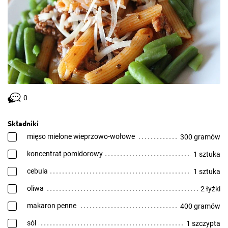
0
Składniki
mięso mielone wieprzowo-wołowe
300 gramów
koncentrat pomidorowy
1 sztuka
cebula
1 sztuka
oliwa
2 łyżki
makaron penne
400 gramów
sól
1 szczypta