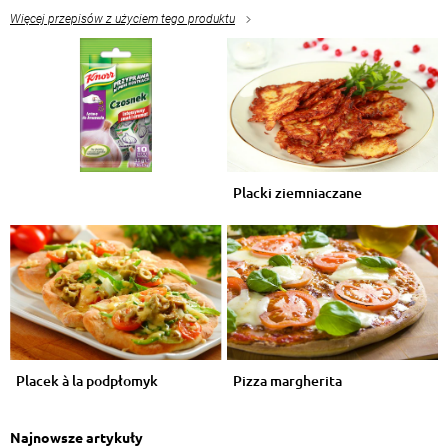
Więcej przepisów z użyciem tego produktu
Placki ziemniaczane
Placek à la podpłomyk
Pizza margherita
Najnowsze artykuły