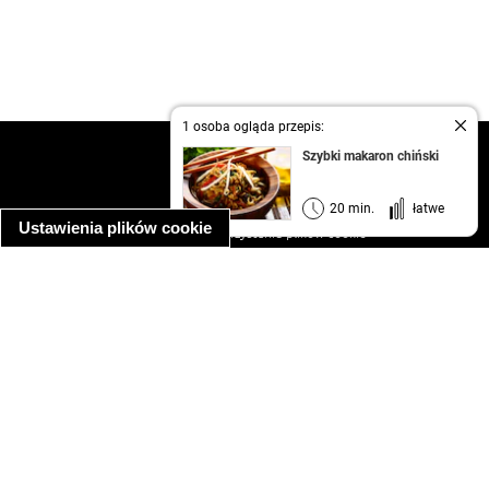
1 osoba ogląda przepis:
kontakt
Szybki makaron chiński
regulamin
informacja o prywatności
20 min.
łatwe
Ustawienia plików cookie
informacja o wykorzystaniu plików cookie
ułatwienia dostępu
Najpopularniejsze przepisy
spaghetti bolognese
makaron z kurczakiem w sosie śmietanowym
kanapka z indykiem
ratatouille
lahmacun