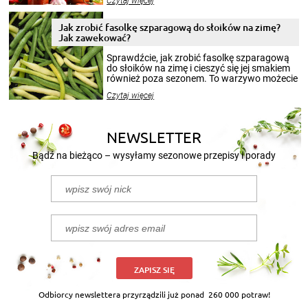
Czytaj więcej
krajobrazów, by cieszyć nimi oko w sezonie
zimowym, ale to smaczny posiłek pozwoli w
pełni poczuć atmosferę cieplejszych
Jak zrobić fasolkę szparagową do słoików na zimę?
miesięcy. Przygotowanie słoików ze
Jak zawekować?
smakowitą zawartością musi obejmować
patenty, które pozwolą zachować świeżość
Sprawdźcie, jak zrobić fasolkę szparagową
przetworów.
do słoików na zimę i cieszyć się jej smakiem
również poza sezonem. To warzywo możecie
wekować na wiele sposobów. Wykorzystajcie
Czytaj więcej
nasze propozycje!
NEWSLETTER
Bądź na bieżąco – wysyłamy sezonowe przepisy i porady
ZAPISZ SIĘ
Odbiorcy newslettera przyrządzili już ponad
260 000 potraw!