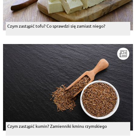
Czym zastąpić tofu? Co sprawdzi się zamiast niego?
Czym zastąpić kumin? Zamienniki kminu rzymskiego