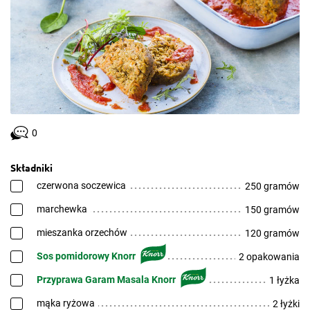
0
Składniki
czerwona soczewica
250 gramów
marchewka
150 gramów
mieszanka orzechów
120 gramów
Sos pomidorowy Knorr
2 opakowania
Przyprawa Garam Masala Knorr
1 łyżka
mąka ryżowa
2 łyżki