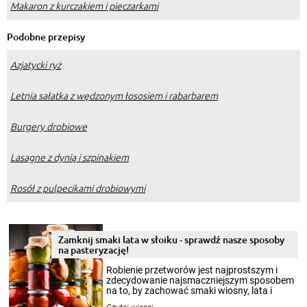
Makaron z kurczakiem i pieczarkami
Podobne przepisy
Azjatycki ryż
Letnia sałatka z wędzonym łososiem i rabarbarem
Burgery drobiowe
Lasagne z dynią i szpinakiem
Rosół z pulpecikami drobiowymi
Zamknij smaki lata w słoiku - sprawdź nasze sposoby
na pasteryzację!
Robienie przetworów jest najprostszym i
zdecydowanie najsmaczniejszym sposobem
na to, by zachować smaki wiosny, lata i
jesieni na dłużej. Można robić setki zdjęć