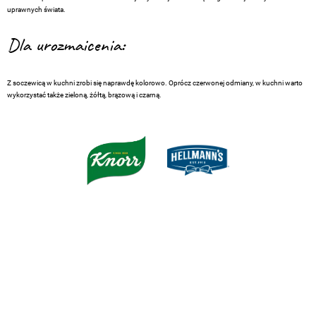
uprawnych świata.
Dla urozmaicenia:
Z soczewicą w kuchni zrobi się naprawdę kolorowo. Oprócz czerwonej odmiany, w kuchni warto
wykorzystać także zieloną, żółtą, brązową i czarną.