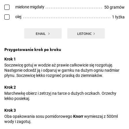
mielone migdały
50 gramów
olej
1 łyżka
EMAIL
LISTONIC
Przygotowanie krok po kroku
Krok 1
Soczewicę gotuj w wodzie aż prawie całkowicie się rozgotuję.
Następnie odcedź ją i odparuj w garnku na dużym ogniu nadmiar
płynu. Soczewicę lekko rozgnieć praską do ziemniaków.
Krok 2
Marchewkę obierz i zetrzyj na tarce o dużych oczkach. Orzechy
lekko posiekaj.
Krok 3
Oba opakowania sosu pomidorowego
Knorr
wymieszaj z 500ml
wody i zagotuj.