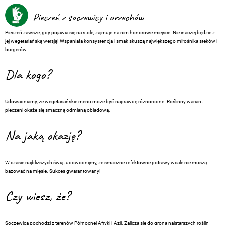
Pieczeń z soczewicy i orzechów
Pieczeń zawsze, gdy pojawia się na stole, zajmuje na nim honorowe miejsce. Nie inaczej będzie z
jej wegetariańską wersją! Wspaniała konsystencja i smak skuszą największego miłośnika steków i
burgerów.
Dla kogo?
Udowadniamy, że wegetariańskie menu może być naprawdę różnorodne. Roślinny wariant
pieczeni okaże się smaczną odmianą obiadową.
Na jaką okazję?
W czasie najbliższych świąt udowodnijmy, że smaczne i efektowne potrawy wcale nie muszą
bazować na mięsie. Sukces gwarantowany!
Czy wiesz, że?
Soczewica pochodzi z terenów Północnej Afryki i Azji. Zalicza się do grona najstarszych roślin