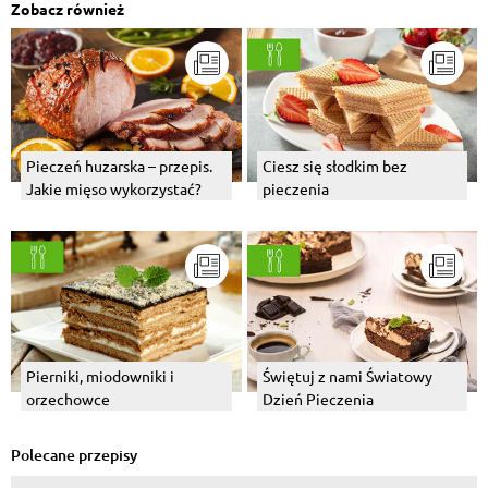
Zobacz również
Pieczeń huzarska – przepis.
Ciesz się słodkim bez
Jakie mięso wykorzystać?
pieczenia
Pierniki, miodowniki i
Świętuj z nami Światowy
orzechowce
Dzień Pieczenia
Polecane przepisy