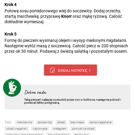
Krok 4
Połowę sosu pomidorowego wlej do soczewicy. Dodaj orzechy,
startą marchewkę, przyprawę
Knorr
oraz mąkę ryżową. Całość
dokładnie wymieszaj.
Krok 5
Formę do pieczeni wysmaruj olejem i wysyp mielonymi migdałami.
Następnie wyłóż masą z soczewicą. Całość piecz w 200 stopniach
przez ok 30 minut. Podawaj z świeżą sałatką i pozostałym sosem.
DODAJ NOTATKĘ
Dobra rada:
Taką pieczeń najlepiej wystudzić przez noc w lodówce, następnie pokroić i
podawać lekko podgrzaną.
Tagi:
marchewka
soczewica
obiad
bez mięsa
dania wegańskie
obiad wegański
najnowsze
instagram
pomysł na obiad
pomysł na danie bez mięsa
danie bez mięsa
feed wege