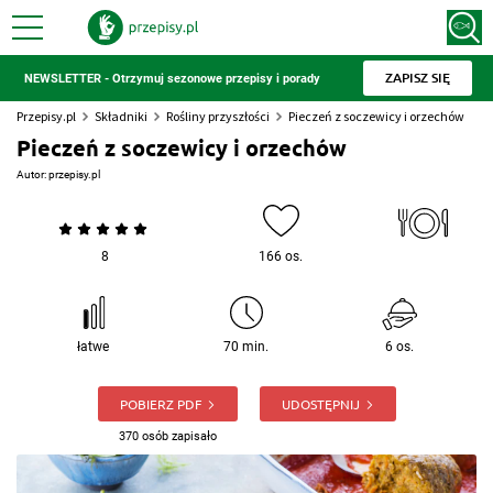
ZAPISZ SIĘ
NEWSLETTER - Otrzymuj sezonowe przepisy i porady
Przepisy.pl
Składniki
Rośliny przyszłości
Pieczeń z soczewicy i orzechów
Pieczeń z soczewicy i orzechów
Autor:
przepisy.pl
8
166 os.
łatwe
70 min.
6 os.
POBIERZ PDF
UDOSTĘPNIJ
370 osób zapisało