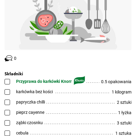
0
Składniki
Przyprawa do karkówki Knorr
0.5 opakowania
karkówka bez kości
1 kilogram
papryczka chilli
2 sztuki
pieprz cayenne
1 łyżka
ząbki czosnku
3 sztuki
cebula
1 sztuka