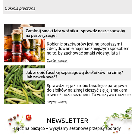
Cukinia pieczona
Zamknij smaki lata w słoiku - sprawdź nasze sposoby
na pasteryzację!
Robienie przetworów jest najprostszym i
zdecydowanie najsmaczniejszym sposobem
na to, by zachować smaki wiosny, lata i
jesieni na dłużej. Można robić setki zdjęć
Czytaj więcej
krajobrazów, by cieszyć nimi oko w sezonie
zimowym, ale to smaczny posiłek pozwoli w
pełni poczuć atmosferę cieplejszych
Jak zrobić fasolkę szparagową do słoików na zimę?
miesięcy. Przygotowanie słoików ze
Jak zawekować?
smakowitą zawartością musi obejmować
patenty, które pozwolą zachować świeżość
Sprawdźcie, jak zrobić fasolkę szparagową
przetworów.
do słoików na zimę i cieszyć się jej smakiem
również poza sezonem. To warzywo możecie
wekować na wiele sposobów. Wykorzystajcie
Czytaj więcej
nasze propozycje!
NEWSLETTER
Bądź na bieżąco – wysyłamy sezonowe przepisy i porady