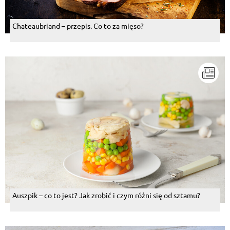
Chateaubriand – przepis. Co to za mięso?
Auszpik – co to jest? Jak zrobić i czym różni się od sztamu?