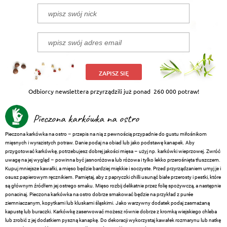
ZAPISZ SIĘ
Odbiorcy newslettera przyrządzili już ponad
260 000 potraw!
Pieczona karkówka na ostro
Pieczona karkówka na ostro – przepis na nią z pewnością przypadnie do gustu miłośnikom
mięsnych i wyrazistych potraw. Danie podaj na obiad lub jako podstawę kanapek. Aby
przygotować karkówkę, potrzebujesz dobrej jakości mięsa – użyj np. karkówki wieprzowej. Zwróć
uwagę na jej wygląd – powinna być jasnoróżowa lub różowa i tylko lekko przerośnięta tłuszczem.
Kupuj mniejsze kawałki, a mięso będzie bardziej miękkie i soczyste. Przed przyrządzaniem umyj je i
osusz papierowym ręcznikiem. Pamiętaj, aby z papryczki chilli usunąć białe przerosty i pestki, które
są głównym źródłem jej ostrego smaku. Mięso rozbij delikatnie przez folię spożywczą, a następnie
ponacinaj. Pieczona karkówka na ostro dobrze smakować będzie na przykład z purée
ziemniaczanym, kopytkami lub kluskami śląskimi. Jako warzywny dodatek podaj zasmażaną
kapustę lub buraczki. Karkówkę zaserwować możesz równie dobrze z kromką wiejskiego chleba
lub zrobić z jej dodatkiem pyszną kanapkę. Do dekoracji wykorzystaj kawałek rozmarynu lub natkę