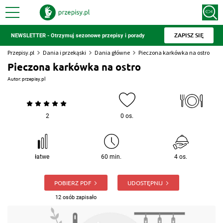
ZAPISZ SIĘ
NEWSLETTER - Otrzymuj sezonowe przepisy i porady
Przepisy.pl
Dania i przekąski
Dania główne
Pieczona karkówka na ostro
Pieczona karkówka na ostro
Autor:
przepisy.pl
2
0 os.
łatwe
60 min.
4 os.
POBIERZ PDF
UDOSTĘPNIJ
12 osób zapisało