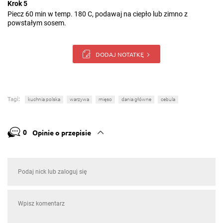
Krok 5
Piecz 60 min w temp. 180 C, podawaj na ciepło lub zimno z
powstałym sosem.
DODAJ NOTATKĘ
Tagi:
kuchnia polska
warzywa
mięso
dania główne
cebula
0
Opinie o przepisie