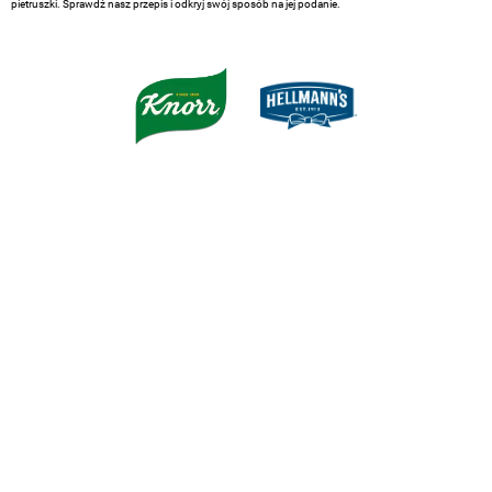
pietruszki. Sprawdź nasz przepis i odkryj swój sposób na jej podanie.