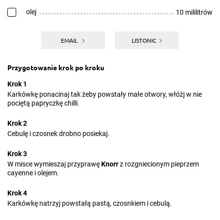
olej
10 mililitrów
EMAIL
LISTONIC
Przygotowanie krok po kroku
Krok 1
Karkówkę ponacinaj tak żeby powstały małe otwory, włóżj w nie
pociętą papryczkę chilli.
Krok 2
Cebulę i czosnek drobno posiekaj.
Krok 3
W misce wymieszaj przyprawę
Knorr
z rozgniecionym pieprzem
cayenne i olejem.
Krok 4
Karkówkę natrzyj powstałą pastą, czosnkiem i cebulą.