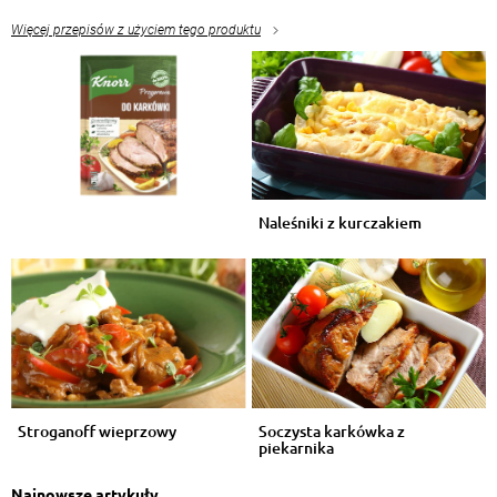
Więcej przepisów z użyciem tego produktu
Naleśniki z kurczakiem
Stroganoff wieprzowy
Soczysta karkówka z
piekarnika
Najnowsze artykuły