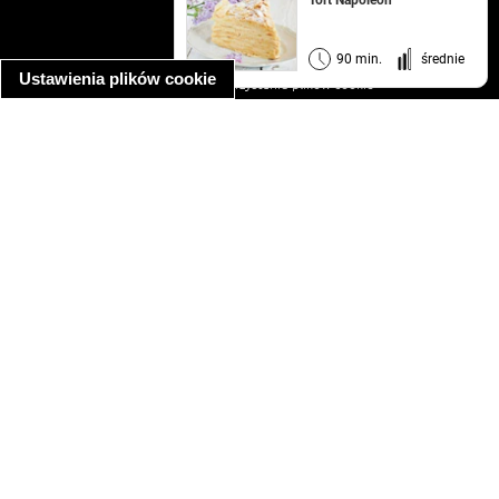
Tort Napoleon
kontakt
regulamin
informacja o prywatności
90 min.
średnie
Ustawienia plików cookie
informacja o wykorzystaniu plików cookie
ułatwienia dostępu
Najpopularniejsze przepisy
spaghetti bolognese
makaron z kurczakiem w sosie śmietanowym
kanapka z indykiem
ratatouille
lahmacun
mac and cheese
zupa minestrone
cannelloni ze szpinakiem i ricottą
spaghetti przepisy
makaron z kurczakiem