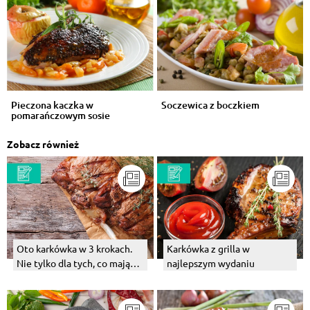
Pieczona kaczka w
Soczewica z boczkiem
pomarańczowym sosie
Zobacz również
Oto karkówka w 3 krokach.
Karkówka z grilla w
Nie tylko dla tych, co mają
najlepszym wydaniu
głowę na karku