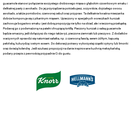
guacamole stanowi połączenie soczystego drobiowego mięsa o głębokim czosnkowym smaku i
delikatnej pasty z awokado. Do jej przyrządzenia potrzebujesz, oczywiście, dojrzałego owocu
awokado, a także pomidorów, czerwonej cebuli oraz przypraw. Ta delikatnie kwaśna mieszanka
dobrze komponuje się z pikantnym mięsem. Upieczony w specjalnych woreczkach kurczak
zachowuje bogactwo smaku i jest dobrą propozycją nie tylko na obiad, ale i wieczorną przekąskę.
Podawaj go z podsmażoną na patelni chrupiącą tortillą. Pieczony kurczak z salsą guacamole
będzie smaczny, jeśli dołączysz do niego także ryż, pieczone ziemniaki lub pieczywo. Z dodatków
warzywnych sprawdzi się natomiast sałatka, np. z czerwoną fasolą, serem żółtym, kapustą
pekińską, kukurydzą i ostrym sosem. Do dekoracji potrawy wykorzystaj cząstki cytryny lub limonki
oraz świeżą kolendrę. Jeśli szukasz propozycji na danie inspirowane kuchnią meksykańską,
podany przepis z pewnością przypadnie Ci do gustu.