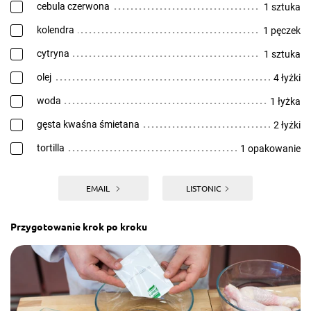
cebula czerwona
1 sztuka
kolendra
1 pęczek
cytryna
1 sztuka
olej
4 łyżki
woda
1 łyżka
gęsta kwaśna śmietana
2 łyżki
tortilla
1 opakowanie
EMAIL
LISTONIC
Przygotowanie krok po kroku