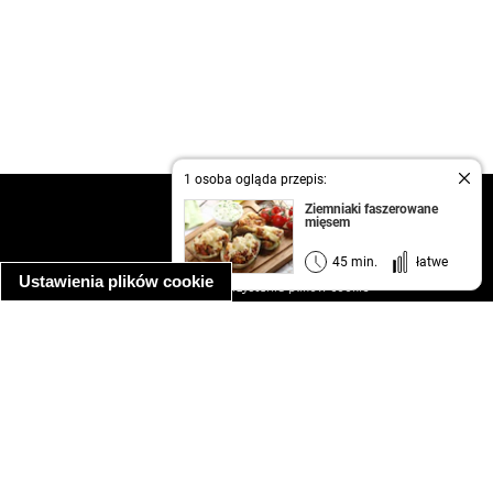
1 osoba ogląda przepis:
kontakt
Ziemniaki faszerowane
mięsem
regulamin
informacja o prywatności
45 min.
łatwe
Ustawienia plików cookie
informacja o wykorzystaniu plików cookie
ułatwienia dostępu
Najpopularniejsze przepisy
spaghetti bolognese
makaron z kurczakiem w sosie śmietanowym
kanapka z indykiem
ratatouille