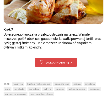
Krok 7
Upieczonego kurczaka przełóż ostrożnie na talerz. W małej
miseczce połóż obok sos guacamole, kawałki porwanej tortilli oraz
łyżkę gęstej śmietany. Danie możesz udekorować cząstkami
cytryny i listkami kolendry.
DODAJ NOTATKĘ
Tagi:
warzywa
kuchnia meksykańska
dania główne
cebula
śmietana
drób
awokado
pomidory
cytryna
kurczak
udka z kurczaka
pieczenie
pomysł na kurczaka
sosy sałatkowe knorr