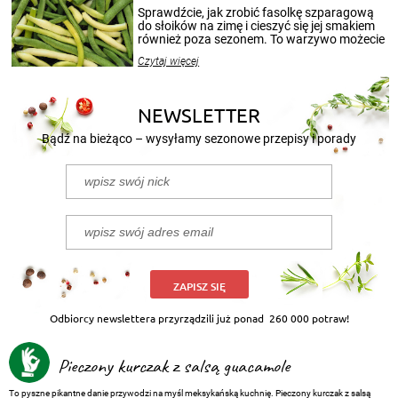
patenty, które pozwolą zachować świeżość
Sprawdźcie, jak zrobić fasolkę szparagową
przetworów.
do słoików na zimę i cieszyć się jej smakiem
również poza sezonem. To warzywo możecie
wekować na wiele sposobów. Wykorzystajcie
Czytaj więcej
nasze propozycje!
NEWSLETTER
Bądź na bieżąco – wysyłamy sezonowe przepisy i porady
ZAPISZ SIĘ
Odbiorcy newslettera przyrządzili już ponad
260 000 potraw!
Pieczony kurczak z salsą guacamole
To pyszne pikantne danie przywodzi na myśl meksykańską kuchnię. Pieczony kurczak z salsą