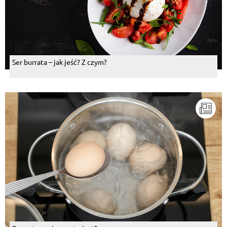
Ser burrata – jak jeść? Z czym?