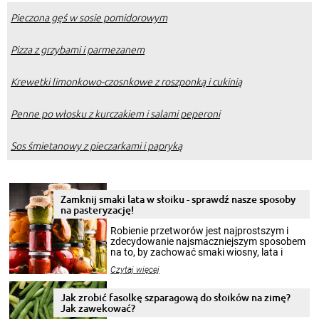
Pieczona gęś w sosie pomidorowym
Pizza z grzybami i parmezanem
Krewetki limonkowo-czosnkowe z roszponką i cukinią
Penne po włosku z kurczakiem i salami peperoni
Sos śmietanowy z pieczarkami i papryką
Zamknij smaki lata w słoiku - sprawdź nasze sposoby
na pasteryzację!
Robienie przetworów jest najprostszym i
zdecydowanie najsmaczniejszym sposobem
na to, by zachować smaki wiosny, lata i
jesieni na dłużej. Można robić setki zdjęć
Czytaj więcej
krajobrazów, by cieszyć nimi oko w sezonie
zimowym, ale to smaczny posiłek pozwoli w
pełni poczuć atmosferę cieplejszych
Jak zrobić fasolkę szparagową do słoików na zimę?
miesięcy. Przygotowanie słoików ze
Jak zawekować?
smakowitą zawartością musi obejmować