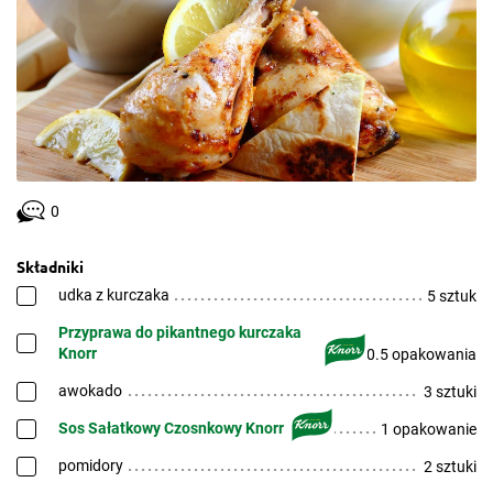
0
Składniki
udka z kurczaka
5 sztuk
Przyprawa do pikantnego kurczaka
Knorr
0.5 opakowania
awokado
3 sztuki
Sos Sałatkowy Czosnkowy Knorr
1 opakowanie
pomidory
2 sztuki