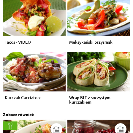
Tacos - VIDEO
Meksykański przysmak
Kurczak Cacciatore
Wrap BLT z soczystym
kurczakiem
Zobacz również