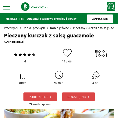
ZAPISZ SIĘ
NEWSLETTER - Otrzymuj sezonowe przepisy i porady
Przepisy.pl
Dania i przekąski
Dania główne
Pieczony kurczak z salsą guaca
Pieczony kurczak z salsą guacamole
Autor:
przepisy.pl
4
118 os.
łatwe
60 min.
4 os.
POBIERZ PDF
UDOSTĘPNIJ
79 osób zapisało