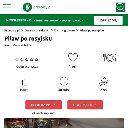
ZAPISZ SIĘ
NEWSLETTER - Otrzymuj sezonowe przepisy i porady
Przepisy.pl
Dania i przekąski
Dania główne
Pilaw po rosyjsku
Pilaw po rosyjsku
Autor:
Mariola Mariola
Oceń pierwszy
1 os.
łatwe
30 min.
2 os.
POBIERZ PDF
UDOSTĘPNIJ
21 osób zapisało