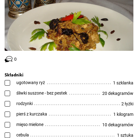
0
Składniki
ugotowany ryż
1 szklanka
śliwki suszone - bez pestek
20 dekagramów
rodzynki
2 łyżki
pierś z kurczaka
1 kilogram
mięso mielone
10 dekagramów
cebula
1 sztuka