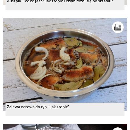
Auszpik – co to jest? Jak zrobić i czym różni się od sztamu?
Zalewa octowa do ryb – jak zrobić?