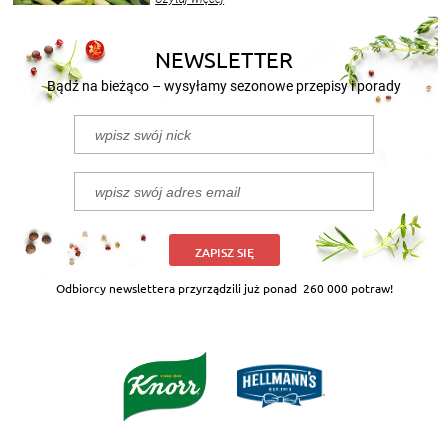
nasze propozycje!
NEWSLETTER
Bądź na bieżąco – wysyłamy sezonowe przepisy i porady
ZAPISZ SIĘ
Odbiorcy newslettera przyrządzili już ponad
260 000 potraw!