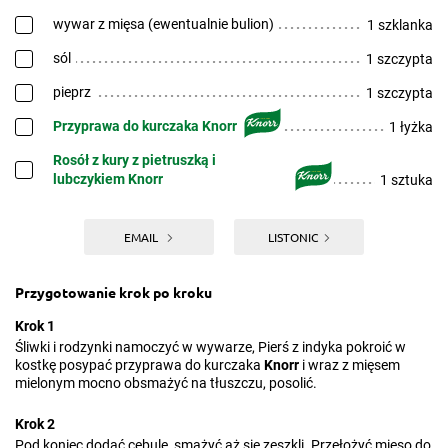
wywar z mięsa (ewentualnie bulion)
1 szklanka
sól
1 szczypta
pieprz
1 szczypta
Przyprawa do kurczaka Knorr
1 łyżka
Rosół z kury z pietruszką i
lubczykiem Knorr
1 sztuka
EMAIL
LISTONIC
Przygotowanie krok po kroku
Krok 1
Śliwki i rodzynki namoczyć w wywarze, Pierś z indyka pokroić w
kostkę posypać przyprawa do kurczaka
Knorr
i wraz z mięsem
mielonym mocno obsmażyć na tłuszczu, posolić.
Krok 2
Pod koniec dodać cebulę, smażyć aż się zeszkli. Przełożyć mięso do