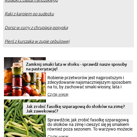
Raki z karpiem po sudecku
Dorsz w curry z chrupiącą posypką
Pierś z kurczaka w zupie cebulowej
Zamknij smaki lata w słoiku - sprawdź nasze sposoby
na pasteryzację!
Robienie przetworów jest najprostszym i
zdecydowanie najsmaczniejszym sposobem
na to, by zachować smaki wiosny, lata i
jesieni na dłużej. Można robić setki zdjęć
Czytaj więcej
krajobrazów, by cieszyć nimi oko w sezonie
zimowym, ale to smaczny posiłek pozwoli w
pełni poczuć atmosferę cieplejszych
Jak zrobić fasolkę szparagową do słoików na zimę?
miesięcy. Przygotowanie słoików ze
Jak zawekować?
smakowitą zawartością musi obejmować
patenty, które pozwolą zachować świeżość
Sprawdźcie, jak zrobić fasolkę szparagową
przetworów.
do słoików na zimę i cieszyć się jej smakiem
również poza sezonem. To warzywo możecie
wekować na wiele sposobów. Wykorzystajcie
Czytaj więcej