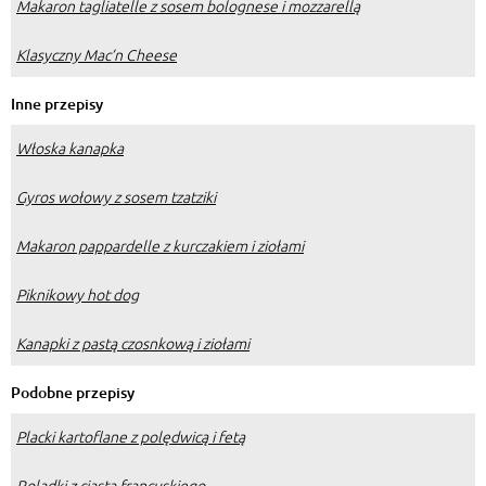
Makaron tagliatelle z sosem bolognese i mozzarellą
Klasyczny Mac’n Cheese
Inne przepisy
Włoska kanapka
Gyros wołowy z sosem tzatziki
Makaron pappardelle z kurczakiem i ziołami
Piknikowy hot dog
Kanapki z pastą czosnkową i ziołami
Podobne przepisy
Placki kartoflane z polędwicą i fetą
Roladki z ciasta francuskiego