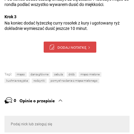
rondla podlać wszystko wywarem dusić do miękkości.
Krok 3
Na koniec dodać łyżeczkę curry rosołek z kury i ugotowany ryż
dokładnie wymieszać dusić jeszcze 10 minut.
DODAJ NOTATKĘ
Tagi:
mięso
dania główne
cebula
drób
mięso mielone
kuchnia rosyjska
rodzynki
pomysł na danie z mięsa mielonego
0
Opinie o przepisie