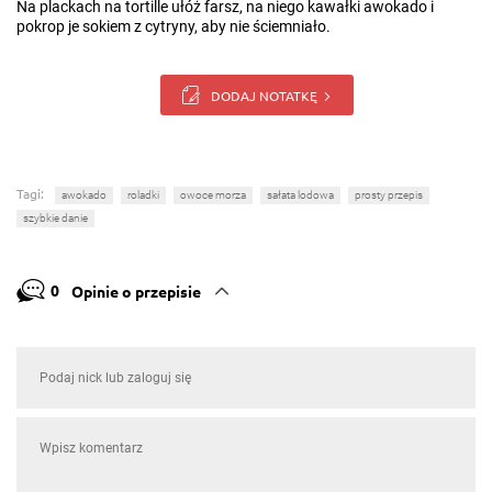
Na plackach na tortille ułóż farsz, na niego kawałki awokado i
pokrop je sokiem z cytryny, aby nie ściemniało.
DODAJ NOTATKĘ
Tagi:
awokado
roladki
owoce morza
sałata lodowa
prosty przepis
szybkie danie
0
Opinie o przepisie