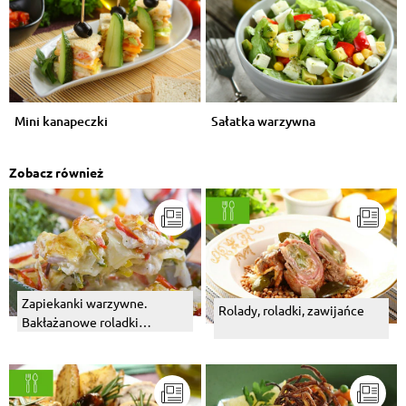
Mini kanapeczki
Sałatka warzywna
Zobacz również
Zapiekanki warzywne.
Rolady, roladki, zawijańce
Bakłażanowe roladki
zapiekane w sosie
pomidorowym.