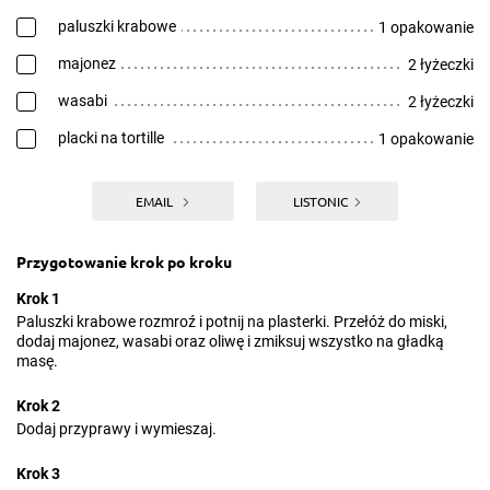
paluszki krabowe
1 opakowanie
majonez
2 łyżeczki
wasabi
2 łyżeczki
placki na tortille
1 opakowanie
EMAIL
LISTONIC
Przygotowanie krok po kroku
Krok 1
Paluszki krabowe rozmroź i potnij na plasterki. Przełóż do miski,
dodaj majonez, wasabi oraz oliwę i zmiksuj wszystko na gładką
masę.
Krok 2
Dodaj przyprawy i wymieszaj.
Krok 3