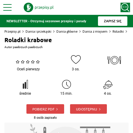
ZAPISZ SIĘ
NEWSLETTER - Otrzymuj sezonowe przepisy i porady
Przepisy.pl
Dania i przekąski
Dania główne
Dania z mięsem
Roladki
Ro
Roladki krabowe
Autor:
pasibrzuch pasibrzuch
Oceń pierwszy
3 os.
średnie
15 min.
4 os.
POBIERZ PDF
UDOSTĘPNIJ
8 osób zapisało