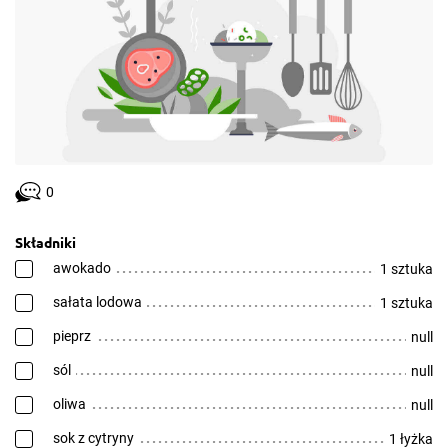
0
Składniki
awokado
1 sztuka
sałata lodowa
1 sztuka
pieprz
null
sól
null
oliwa
null
sok z cytryny
1 łyżka