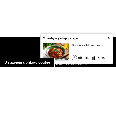
2 osoby oglądają przepis:
kontakt
Bogracz z kluseczkami
regulamin
informacja o prywatności
60 min.
łatwe
Ustawienia plików cookie
informacja o wykorzystaniu plików cookie
ułatwienia dostępu
Najpopularniejsze przepisy
spaghetti bolognese
makaron z kurczakiem w sosie śmietanowym
kanapka z indykiem
ratatouille