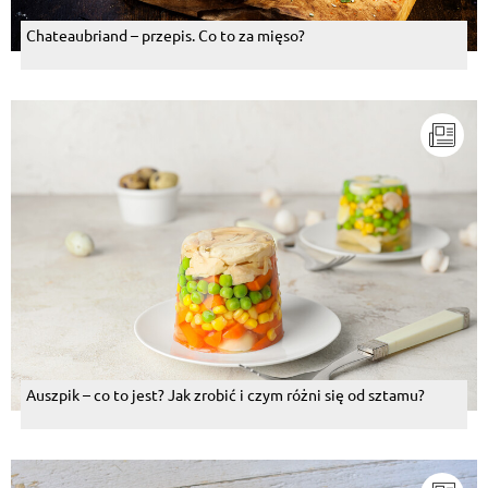
Chateaubriand – przepis. Co to za mięso?
Auszpik – co to jest? Jak zrobić i czym różni się od sztamu?