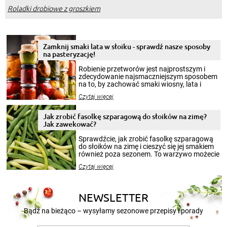
Roladki drobiowe z groszkiem
Zamknij smaki lata w słoiku - sprawdź nasze sposoby
na pasteryzację!
Robienie przetworów jest najprostszym i
zdecydowanie najsmaczniejszym sposobem
na to, by zachować smaki wiosny, lata i
jesieni na dłużej. Można robić setki zdjęć
Czytaj więcej
krajobrazów, by cieszyć nimi oko w sezonie
zimowym, ale to smaczny posiłek pozwoli w
pełni poczuć atmosferę cieplejszych
Jak zrobić fasolkę szparagową do słoików na zimę?
miesięcy. Przygotowanie słoików ze
Jak zawekować?
smakowitą zawartością musi obejmować
patenty, które pozwolą zachować świeżość
Sprawdźcie, jak zrobić fasolkę szparagową
przetworów.
do słoików na zimę i cieszyć się jej smakiem
również poza sezonem. To warzywo możecie
wekować na wiele sposobów. Wykorzystajcie
Czytaj więcej
nasze propozycje!
NEWSLETTER
Bądź na bieżąco – wysyłamy sezonowe przepisy i porady