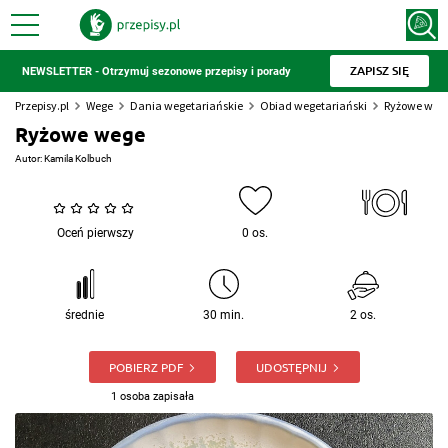
ZAPISZ SIĘ
NEWSLETTER - Otrzymuj sezonowe przepisy i porady
Przepisy.pl
Wege
Dania wegetariańskie
Obiad wegetariański
Ryżowe weg
Ryżowe wege
Autor:
Kamila Kolbuch
Oceń pierwszy
0 os.
średnie
30 min.
2 os.
POBIERZ PDF
UDOSTĘPNIJ
1 osoba zapisała