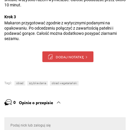
10 minut.
Krok 3
Makaron przygotować zgodnie z wytycznymi podanymi na
opakowaniu. Po odcedzeniu połączyć z zawartością patelni i
podawać gorące. Całość można dodatkowo posypać ziarnami
sezamu.
DODAJ NOTATKĘ
Tagi:
obiad
szybkie dania
obiad wegetariański
0
Opinie o przepisie