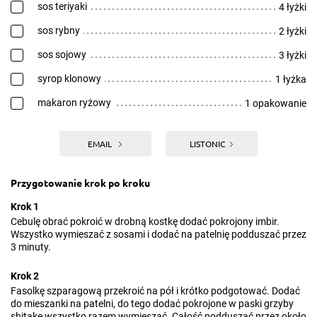
sos teriyaki
4 łyżki
sos rybny
2 łyżki
sos sojowy
3 łyżki
syrop klonowy
1 łyżka
makaron ryżowy
1 opakowanie
EMAIL
LISTONIC
Przygotowanie krok po kroku
Krok 1
Cebulę obrać pokroić w drobną kostkę dodać pokrojony imbir.
Wszystko wymieszać z sosami i dodać na patelnię podduszać przez
3 minuty.
Krok 2
Fasolkę szparagową przekroić na pół i krótko podgotować. Dodać
do mieszanki na patelni, do tego dodać pokrojone w paski grzyby
shitake wszystko razem wymieszać. Całość podduszać przez około