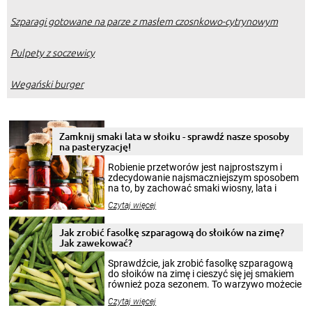
Szparagi gotowane na parze z masłem czosnkowo-cytrynowym
Pulpety z soczewicy
Wegański burger
Zamknij smaki lata w słoiku - sprawdź nasze sposoby
na pasteryzację!
Robienie przetworów jest najprostszym i
zdecydowanie najsmaczniejszym sposobem
na to, by zachować smaki wiosny, lata i
jesieni na dłużej. Można robić setki zdjęć
Czytaj więcej
krajobrazów, by cieszyć nimi oko w sezonie
zimowym, ale to smaczny posiłek pozwoli w
pełni poczuć atmosferę cieplejszych
Jak zrobić fasolkę szparagową do słoików na zimę?
miesięcy. Przygotowanie słoików ze
Jak zawekować?
smakowitą zawartością musi obejmować
patenty, które pozwolą zachować świeżość
Sprawdźcie, jak zrobić fasolkę szparagową
przetworów.
do słoików na zimę i cieszyć się jej smakiem
również poza sezonem. To warzywo możecie
wekować na wiele sposobów. Wykorzystajcie
Czytaj więcej
nasze propozycje!