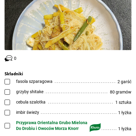
0
Składniki
fasola szparagowa
2 garść
grzyby shitake
80 gramów
cebula szalotka
1 sztuka
imbir świeży
1 łyżka
Przyprawa Orientalna Grubo Mielona
Do Drobiu i Owoców Morza Knorr
1 łyżka