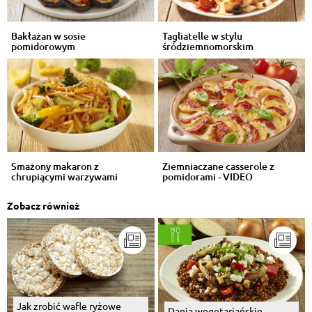
Bakłażan w sosie
Tagliatelle w stylu
pomidorowym
śródziemnomorskim
Smażony makaron z
Ziemniaczane casserole z
chrupiącymi warzywami
pomidorami - VIDEO
Zobacz również
Jak zrobić wafle ryżowe
Dania wegetariańskie