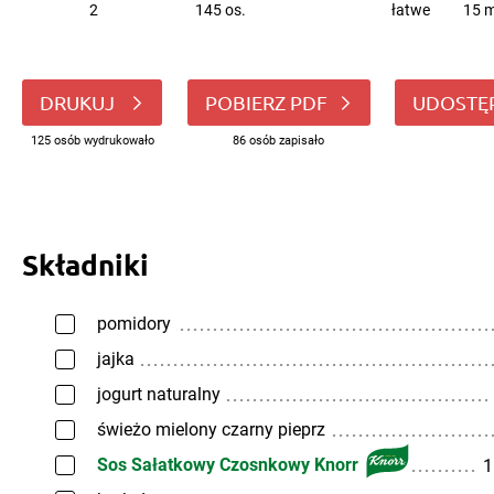
2
145 os.
łatwe
15 m
DRUKUJ
POBIERZ PDF
UDOSTĘ
125 osób wydrukowało
86 osób zapisało
Składniki
pomidory
jajka
jogurt naturalny
świeżo mielony czarny pieprz
Sos Sałatkowy Czosnkowy Knorr
1