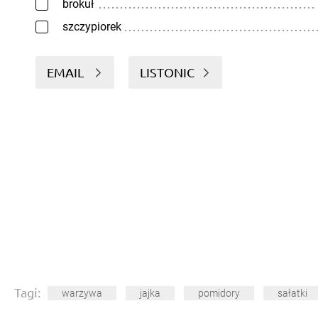
brokuł
szczypiorek
EMAIL
LISTONIC
Tagi:
warzywa
jajka
pomidory
sałatki