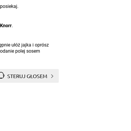
posiekaj.
Knorr
.
nie ułóż jajka i oprósz
podanie polej sosem
STERUJ GŁOSEM