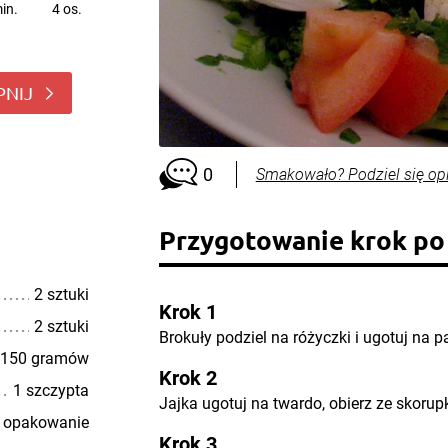
in.
4 os.
PNIJ
0
Smakowało? Podziel się op
Przygotowanie krok po
2 sztuki
Krok 1
2 sztuki
Brokuły podziel na różyczki i ugotuj na p
150 gramów
Krok 2
1 szczypta
Jajka ugotuj na twardo, obierz ze skorupk
 opakowanie
Krok 3