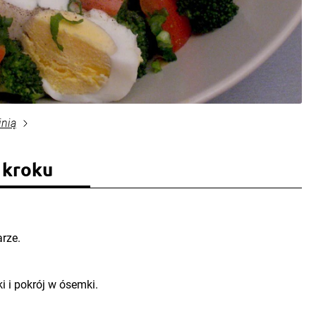
inią
 kroku
arze.
i i pokrój w ósemki.