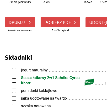
Oceń pierwszy
4 os.
łatwe
15 m
DRUKUJ
POBIERZ PDF
UDOSTĘ
6 osób wydrukowało
18 osób zapisało
Składniki
jogurt naturalny
Sos sałatkowy 2w1 Sałatka Gyros
Knorr
1
pomidorki koktajlowe
jajka ugotowane na twardo
szynka gotowana