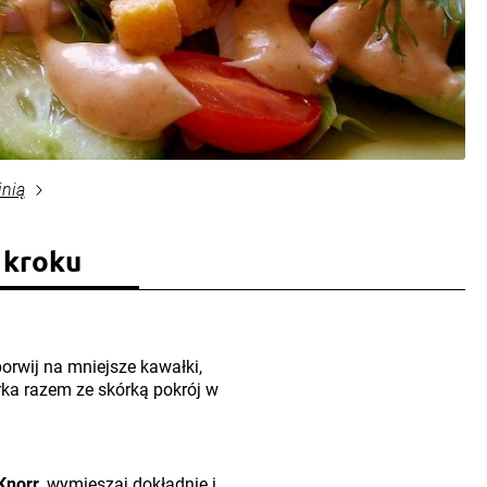
inią
 kroku
porwij na mniejsze kawałki,
rka razem ze skórką pokrój w
Knorr
, wymieszaj dokładnie i