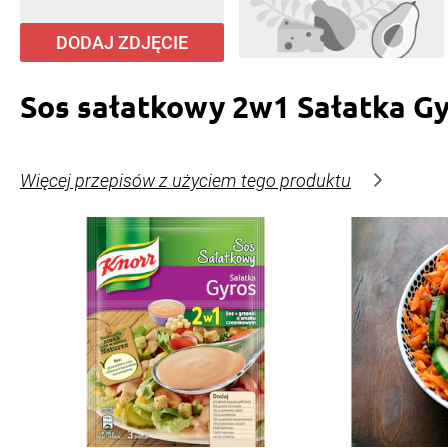
DODAJ ZDJĘCIE
Sos sałatkowy 2w1 Sałatka G
Więcej przepisów z użyciem tego produktu