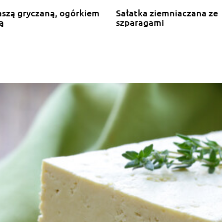
aszą gryczaną, ogórkiem
Sałatka ziemniaczana ze
ą
szparagami