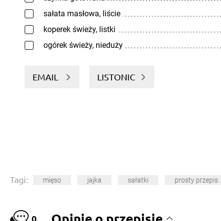
sałata masłowa, liście
koperek świeży, listki
ogórek świeży, nieduży
EMAIL
LISTONIC
Tagi:
mięso
jajka
sałatki
prosty przepis
Opinie o przepisie
0