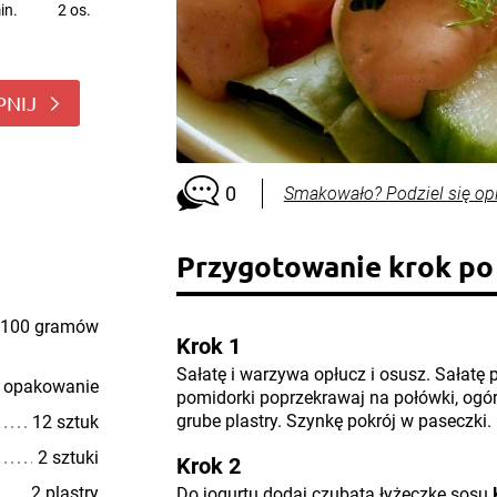
in.
2 os.
PNIJ
0
Smakowało? Podziel się op
Przygotowanie krok po
100 gramów
Krok 1
Sałatę i warzywa opłucz i osusz. Sałatę 
 opakowanie
pomidorki poprzekrawaj na połówki, ogó
grube plastry. Szynkę pokrój w paseczki.
12 sztuk
2 sztuki
Krok 2
2 plastry
Do jogurtu dodaj czubatą łyżeczkę sosu