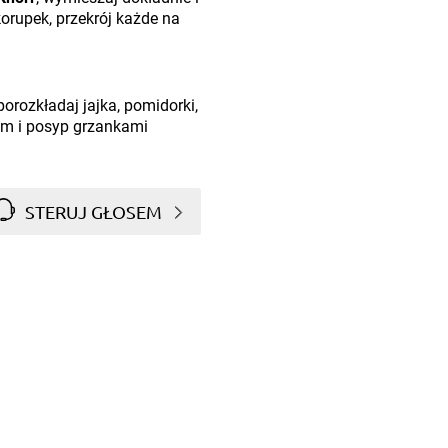
korupek, przekrój każde na
porozkładaj jajka, pomidorki,
em i posyp grzankami
STERUJ GŁOSEM