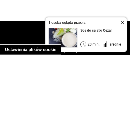
1 osoba ogląda przepis:
kontakt
Sos do sałatki Cezar
regulamin
informacja o prywatności
20 min.
średnie
Ustawienia plików cookie
informacja o wykorzystaniu plików cookie
ułatwienia dostępu
Najpopularniejsze przepisy
spaghetti bolognese
makaron z kurczakiem w sosie śmietanowym
kanapka z indykiem
ratatouille
lahmacun
mac and cheese
zupa minestrone