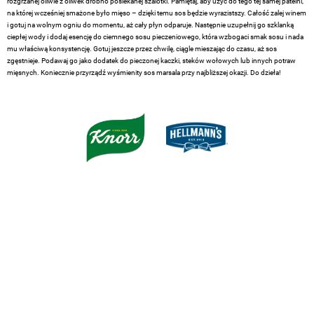
rozgrzanej oliwie z oliwek drobno posiekanej szalotki. Pamiętaj, aby użyć do tego tej samej patelni,
na której wcześniej smażone było mięso – dzięki temu sos będzie wyrazistszy. Całość zalej winem
i gotuj na wolnym ogniu do momentu, aż cały płyn odparuje. Następnie uzupełnij go szklanką
ciepłej wody i dodaj esencję do ciemnego sosu pieczeniowego, która wzbogaci smak sosu i nada
mu właściwą konsystencję. Gotuj jeszcze przez chwilę, ciągle mieszając do czasu, aż sos
zgęstnieje. Podawaj go jako dodatek do pieczonej kaczki, steków wołowych lub innych potraw
mięsnych. Koniecznie przyrządź wyśmienity sos marsala przy najbliższej okazji. Do dzieła!