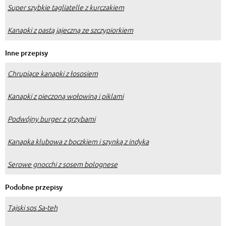
Super szybkie tagliatelle z kurczakiem
Kanapki z pastą jajeczną ze szczypiorkiem
Inne przepisy
Chrupiące kanapki z łososiem
Kanapki z pieczoną wołowiną i piklami
Podwójny burger z grzybami
Kanapka klubowa z boczkiem i szynką z indyka
Serowe gnocchi z sosem bolognese
Podobne przepisy
Tajski sos Sa-teh