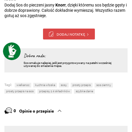
Dodaj Sos do pieczeni jasny
Knorr
, dzięki któremu sos będzie gęsty i
dobrze doprawiony. Całość dokładnie wymieszaj. Wszystko razem
gotuj aż sos zgęstnieje.
DODAJ NOTATKĘ
Dobra rada:
Sos smakuje najlepiej, jeśli jest przygotowywany na patelni wcześniej
używanej do smażenia mięsa.
Tagi:
wielkanoc
kuchnia włoska
sosy
prosty przepis
sos ciemny
prosty przepis na sos
przepisy z 4 składników
szybkie danie
0
Opinie o przepisie