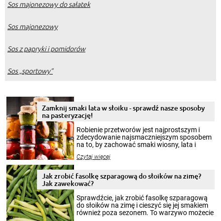
Sos majonezowy do sałatek
Sos majonezowy
Sos z papryki i pomidorów
Sos „sportowy”
Zamknij smaki lata w słoiku - sprawdź nasze sposoby
na pasteryzację!
Robienie przetworów jest najprostszym i
zdecydowanie najsmaczniejszym sposobem
na to, by zachować smaki wiosny, lata i
jesieni na dłużej. Można robić setki zdjęć
Czytaj więcej
krajobrazów, by cieszyć nimi oko w sezonie
zimowym, ale to smaczny posiłek pozwoli w
pełni poczuć atmosferę cieplejszych
Jak zrobić fasolkę szparagową do słoików na zimę?
miesięcy. Przygotowanie słoików ze
Jak zawekować?
smakowitą zawartością musi obejmować
patenty, które pozwolą zachować świeżość
Sprawdźcie, jak zrobić fasolkę szparagową
przetworów.
do słoików na zimę i cieszyć się jej smakiem
również poza sezonem. To warzywo możecie
wekować na wiele sposobów. Wykorzystajcie