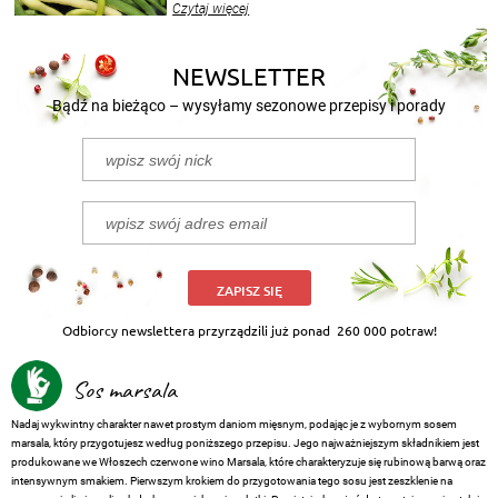
Czytaj więcej
nasze propozycje!
NEWSLETTER
Bądź na bieżąco – wysyłamy sezonowe przepisy i porady
ZAPISZ SIĘ
Odbiorcy newslettera przyrządzili już ponad
260 000 potraw!
Sos marsala
Nadaj wykwintny charakter nawet prostym daniom mięsnym, podając je z wybornym sosem
marsala, który przygotujesz według poniższego przepisu. Jego najważniejszym składnikiem jest
produkowane we Włoszech czerwone wino Marsala, które charakteryzuje się rubinową barwą oraz
intensywnym smakiem. Pierwszym krokiem do przygotowania tego sosu jest zeszklenie na