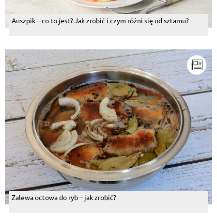
Auszpik – co to jest? Jak zrobić i czym różni się od sztamu?
Zalewa octowa do ryb – jak zrobić?