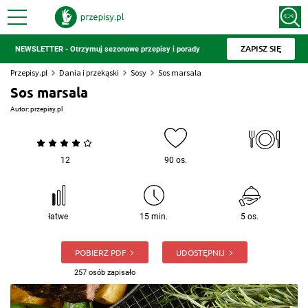
ZAPISZ SIĘ
NEWSLETTER - Otrzymuj sezonowe przepisy i porady
Przepisy.pl
Dania i przekąski
Sosy
Sos marsala
Sos marsala
Autor:
przepisy.pl
12
90 os.
łatwe
15 min.
5 os.
POBIERZ PDF
UDOSTĘPNIJ
257 osób zapisało