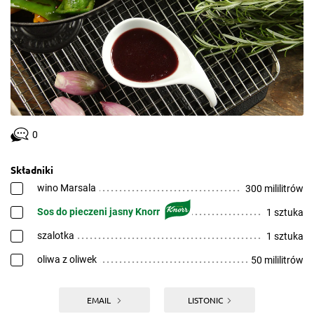
0
Składniki
wino Marsala
300 mililitrów
Sos do pieczeni jasny Knorr
1 sztuka
szalotka
1 sztuka
oliwa z oliwek
50 mililitrów
EMAIL
LISTONIC