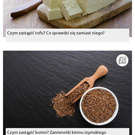
Czym zastąpić tofu? Co sprawdzi się zamiast niego?
Czym zastąpić kumin? Zamienniki kminu rzymskiego