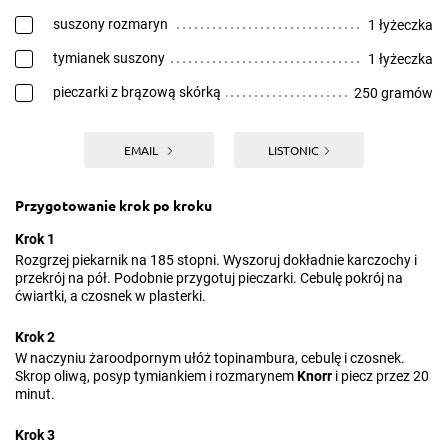
suszony rozmaryn
1 łyżeczka
tymianek suszony
1 łyżeczka
pieczarki z brązową skórką
250 gramów
EMAIL
LISTONIC
Przygotowanie krok po kroku
Krok 1
Rozgrzej piekarnik na 185 stopni. Wyszoruj dokładnie karczochy i
przekrój na pół. Podobnie przygotuj pieczarki. Cebulę pokrój na
ćwiartki, a czosnek w plasterki.
Krok 2
W naczyniu żaroodpornym ułóż topinambura, cebulę i czosnek.
Skrop oliwą, posyp tymiankiem i rozmarynem
Knorr
i piecz przez 20
minut.
Krok 3