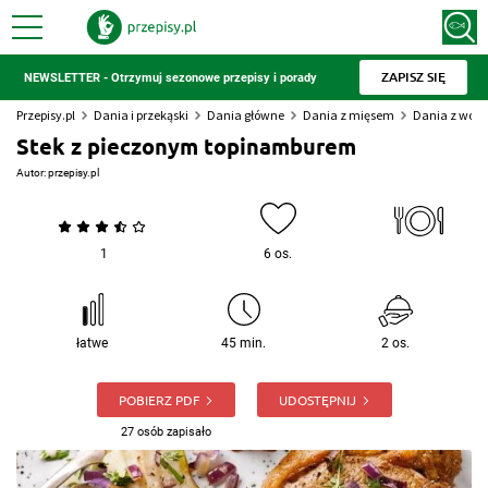
ZAPISZ SIĘ
NEWSLETTER - Otrzymuj sezonowe przepisy i porady
Przepisy.pl
Dania i przekąski
Dania główne
Dania z mięsem
Dania z woło
Stek z pieczonym topinamburem
Autor:
przepisy.pl
1
6 os.
łatwe
45 min.
2 os.
POBIERZ PDF
UDOSTĘPNIJ
27 osób zapisało