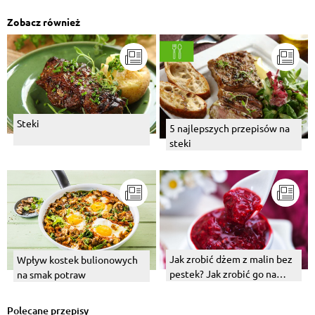
pomidorowym z ka...
Zobacz również
Steki
5 najlepszych przepisów na
steki
Jak zrobić dżem z malin bez
Wpływ kostek bulionowych
pestek? Jak zrobić go na
na smak potraw
zimę?
Polecane przepisy