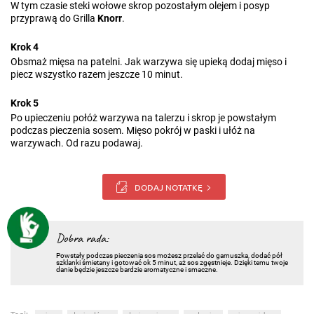
W tym czasie steki wołowe skrop pozostałym olejem i posyp
przyprawą do Grilla
Knorr
.
Krok 4
Obsmaż mięsa na patelni. Jak warzywa się upieką dodaj mięso i
piecz wszystko razem jeszcze 10 minut.
Krok 5
Po upieczeniu połóż warzywa na talerzu i skrop je powstałym
podczas pieczenia sosem. Mięso pokrój w paski i ułóż na
warzywach. Od razu podawaj.
DODAJ NOTATKĘ
Dobra rada:
Powstały podczas pieczenia sos możesz przelać do garnuszka, dodać pół
szklanki śmietany i gotować ok 5 minut, aż sos zgęstnieje. Dzięki temu twoje
danie będzie jeszcze bardzie aromatyczne i smaczne.