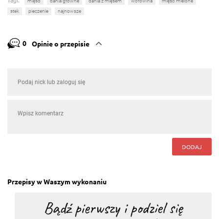
Tagi:
mięso
dania główne
dania z mięsem
wołowina
mięso mielone
stek
pieczenie
najnowsze
0
Opinie o przepisie
DODAJ
Przepisy w Waszym wykonaniu