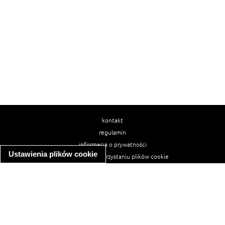
kontakt
regulamin
informacja o prywatności
Ustawienia plików cookie
informacja o wykorzystaniu plików cookie
ułatwienia dostępu
Najpopularniejsze przepisy
spaghetti bolognese
makaron z kurczakiem w sosie śmietanowym