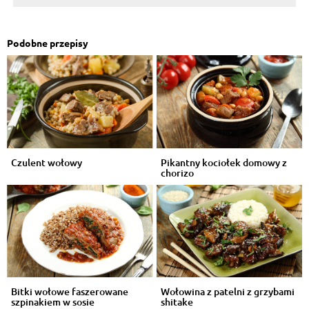
Podobne przepisy
Czulent wołowy
Pikantny kociołek domowy z
chorizo
Bitki wołowe faszerowane
Wołowina z patelni z grzybami
szpinakiem w sosie
shitake