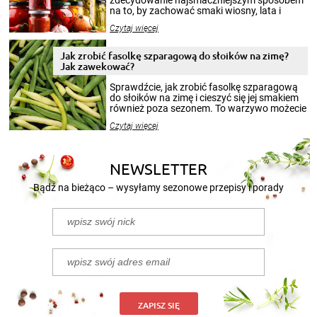
na to, by zachować smaki wiosny, lata i
jesieni na dłużej. Można robić setki zdjęć
Czytaj więcej
krajobrazów, by cieszyć nimi oko w sezonie
zimowym, ale to smaczny posiłek pozwoli w
pełni poczuć atmosferę cieplejszych
Jak zrobić fasolkę szparagową do słoików na zimę?
miesięcy. Przygotowanie słoików ze
Jak zawekować?
smakowitą zawartością musi obejmować
patenty, które pozwolą zachować świeżość
Sprawdźcie, jak zrobić fasolkę szparagową
przetworów.
do słoików na zimę i cieszyć się jej smakiem
również poza sezonem. To warzywo możecie
wekować na wiele sposobów. Wykorzystajcie
Czytaj więcej
nasze propozycje!
NEWSLETTER
Bądź na bieżąco – wysyłamy sezonowe przepisy i porady
ZAPISZ SIĘ