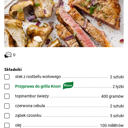
0
Składniki
stek z rostbefu wołowego
2 sztuki
Przyprawa do grilla Knorr
2 łyżki
topinambur świeży
400 gramów
czerwona cebula
2 sztuki
ząbek czosnku
3 sztuki
olej
100 mililitrów