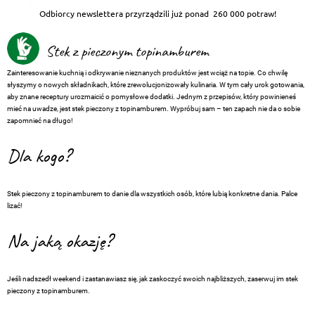
Odbiorcy newslettera przyrządzili już ponad
260 000 potraw!
Stek z pieczonym topinamburem
Zainteresowanie kuchnią i odkrywanie nieznanych produktów jest wciąż na topie. Co chwilę
słyszymy o nowych składnikach, które zrewolucjonizowały kulinaria. W tym cały urok gotowania,
aby znane receptury urozmaicić o pomysłowe dodatki. Jednym z przepisów, który powinieneś
mieć na uwadze, jest stek pieczony z topinamburem. Wypróbuj sam – ten zapach nie da o sobie
zapomnieć na długo!
Dla kogo?
Stek pieczony z topinamburem to danie dla wszystkich osób, które lubią konkretne dania. Palce
lizać!
Na jaką okazję?
Jeśli nadszedł weekend i zastanawiasz się, jak zaskoczyć swoich najbliższych, zaserwuj im stek
pieczony z topinamburem.