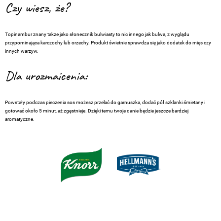
Czy wiesz, że?
Topinambur znany także jako słonecznik bulwiasty to nic innego jak bulwa, z wyglądu
przypominająca karczochy lub orzechy. Produkt świetnie sprawdza się jako dodatek do mięs czy
innych warzyw.
Dla urozmaicenia:
Powstały podczas pieczenia sos możesz przelać do garnuszka, dodać pół szklanki śmietany i
gotować około 5 minut, aż zgęstnieje. Dzięki temu twoje danie będzie jeszcze bardziej
aromatyczne.