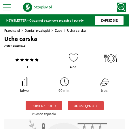
ZAPISZ SIĘ
NEWSLETTER - Otrzymuj sezonowe przepisy i porady
Przepisy.pl
Dania i przekąski
Zupy
Ucha carska
Ucha carska
Autor:
przepisy.pl
1
4 os.
łatwe
90 min.
6 os.
POBIERZ PDF
UDOSTĘPNIJ
25 osób zapisało