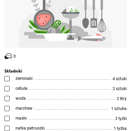
0
Składniki
ziemniaki
4 sztuki
cebula
2 sztuki
woda
2 litry
marchew
1 sztuka
masło
2 łyżki
natka pietruszki
1 łyżka