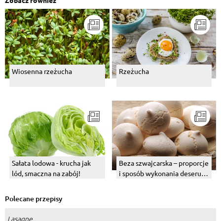
Zobacz również
Wiosenna rzeżucha
Rzeżucha
Beza szwajcarska – proporcje
Sałata lodowa - krucha jak
i sposób wykonania deseru
lód, smaczna na zabój!
do dekoracji
Polecane przepisy
Lasagne