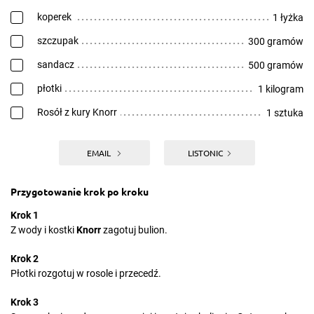
koperek
1 łyżka
szczupak
300 gramów
sandacz
500 gramów
płotki
1 kilogram
Rosół z kury Knorr
1 sztuka
EMAIL
LISTONIC
Przygotowanie krok po kroku
Krok 1
Z wody i kostki
Knorr
zagotuj bulion.
Krok 2
Płotki rozgotuj w rosole i przecedź.
Krok 3