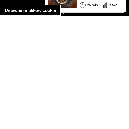
informacja o prywatności
25 min.
łatwe
Ustawienia plików cookie
informacja o wykorzystaniu plików cookie
ułatwienia dostępu
Najpopularniejsze przepisy
spaghetti bolognese
makaron z kurczakiem w sosie śmietanowym
kanapka z indykiem
ratatouille
lahmacun
mac and cheese
zupa minestrone
cannelloni ze szpinakiem i ricottą
spaghetti przepisy
makaron z kurczakiem
tagliatelle z kurczakiem