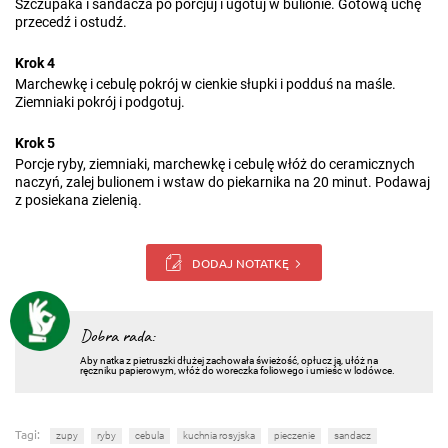
Szczupaka i sandacza po porcjuj i ugotuj w bulionie. Gotową uchę
przecedź i ostudź.
Krok 4
Marchewkę i cebulę pokrój w cienkie słupki i podduś na maśle.
Ziemniaki pokrój i podgotuj.
Krok 5
Porcje ryby, ziemniaki, marchewkę i cebulę włóż do ceramicznych
naczyń, zalej bulionem i wstaw do piekarnika na 20 minut. Podawaj
z posiekana zielenią.
DODAJ NOTATKĘ
Dobra rada:
Aby natka z pietruszki dłużej zachowała świeżość, opłucz ją, ułóż na
ręczniku papierowym, włóż do woreczka foliowego i umieśc w lodówce.
Tagi:
zupy
ryby
cebula
kuchnia rosyjska
pieczenie
sandacz