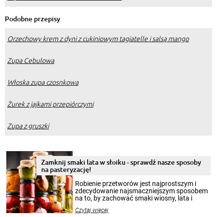
Podobne przepisy
Orzechowy krem z dyni z cukiniowym tagiatelle i salsą mango
Zupa Cebulowa
Włoska zupa czosnkowa
Żurek z jajkami przepiórczymi
Zupa z gruszki
Zamknij smaki lata w słoiku - sprawdź nasze sposoby
na pasteryzację!
Robienie przetworów jest najprostszym i
zdecydowanie najsmaczniejszym sposobem
na to, by zachować smaki wiosny, lata i
jesieni na dłużej. Można robić setki zdjęć
Czytaj więcej
krajobrazów, by cieszyć nimi oko w sezonie