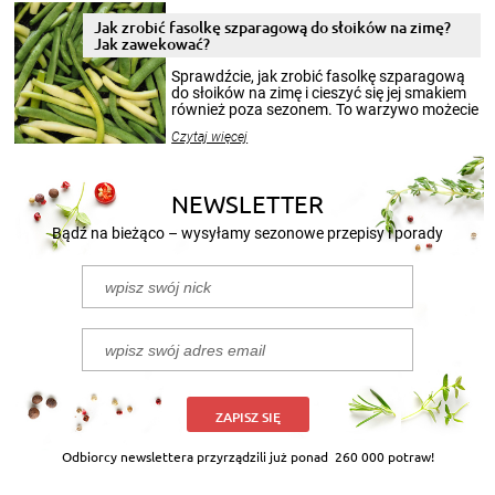
zimowym, ale to smaczny posiłek pozwoli w
pełni poczuć atmosferę cieplejszych
Jak zrobić fasolkę szparagową do słoików na zimę?
miesięcy. Przygotowanie słoików ze
Jak zawekować?
smakowitą zawartością musi obejmować
patenty, które pozwolą zachować świeżość
Sprawdźcie, jak zrobić fasolkę szparagową
przetworów.
do słoików na zimę i cieszyć się jej smakiem
również poza sezonem. To warzywo możecie
wekować na wiele sposobów. Wykorzystajcie
Czytaj więcej
nasze propozycje!
NEWSLETTER
Bądź na bieżąco – wysyłamy sezonowe przepisy i porady
ZAPISZ SIĘ
Odbiorcy newslettera przyrządzili już ponad
260 000 potraw!