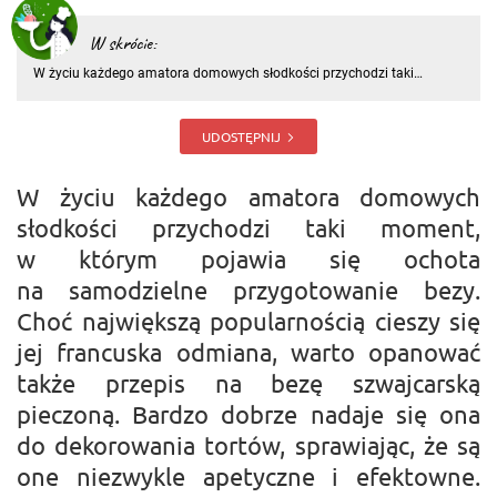
W skrócie:
W życiu każdego amatora domowych słodkości przychodzi taki
moment, w którym pojawia się ochota na samodzielne przygotowanie
bezy. Choć największą popularnością cieszy się jej francuska odmiana,
warto opanować także przepis na bezę szwajcarską pieczoną. Ba
UDOSTĘPNIJ
W życiu każdego amatora domowych
słodkości przychodzi taki moment,
w którym pojawia się ochota
na samodzielne przygotowanie bezy.
Choć największą popularnością cieszy się
jej francuska odmiana, warto opanować
także przepis na bezę szwajcarską
pieczoną. Bardzo dobrze nadaje się ona
do dekorowania tortów, sprawiając, że są
one niezwykle apetyczne i efektowne.