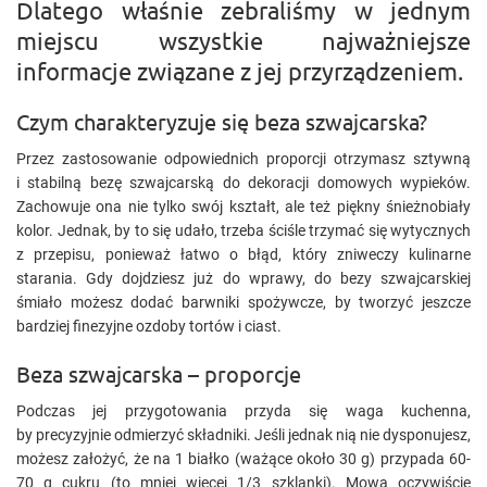
Dlatego właśnie zebraliśmy w jednym
miejscu wszystkie najważniejsze
informacje związane z jej przyrządzeniem.
Czym charakteryzuje się beza szwajcarska?
Przez zastosowanie odpowiednich proporcji otrzymasz sztywną
i stabilną bezę szwajcarską do dekoracji domowych wypieków.
Zachowuje ona nie tylko swój kształt, ale też piękny śnieżnobiały
kolor. Jednak, by to się udało, trzeba ściśle trzymać się wytycznych
z przepisu, ponieważ łatwo o błąd, który zniweczy kulinarne
starania. Gdy dojdziesz już do wprawy, do bezy szwajcarskiej
śmiało możesz dodać barwniki spożywcze, by tworzyć jeszcze
bardziej finezyjne ozdoby tortów i ciast.
Beza szwajcarska – proporcje
Podczas jej przygotowania przyda się waga kuchenna,
by precyzyjnie odmierzyć składniki. Jeśli jednak nią nie dysponujesz,
możesz założyć, że na 1 białko (ważące około 30 g) przypada 60-
70 g cukru (to mniej więcej 1/3 szklanki). Mowa oczywiście