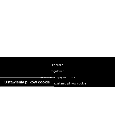
kontakt
regulamin
informacja o prywatności
Ustawienia plików cookie
informacja o wykorzystaniu plików cookie
ułatwienia dostępu
Najpopularniejsze przepisy
spaghetti bolognese