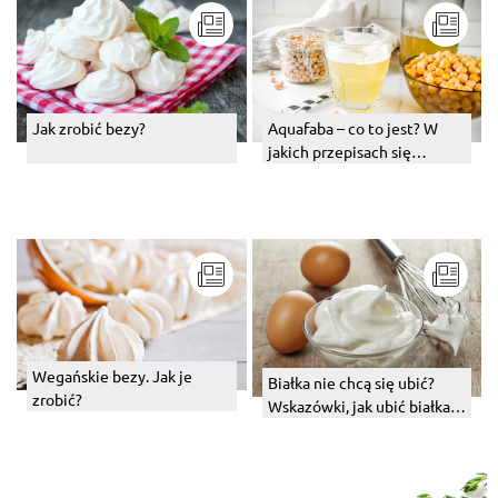
Jak zrobić bezy?
Aquafaba – co to jest? W
jakich przepisach się
sprawdzi?
Wegańskie bezy. Jak je
Białka nie chcą się ubić?
zrobić?
Wskazówki, jak ubić białka z
cukrem na sztywną pianę