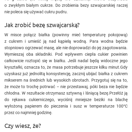
o zwykłym białym cukrze. Do zrobienia bezy szwajcarskiej raczej
nie poleca się używać cukru pudru.
Jak zrobić bezę szwajcarską?
W misce połącz białka (powinny mieć temperaturę pokojową)
z cukrem i umieść ją nad kąpielą wodną. Para wodna będzie
stopniowo ogrzewać masę, ale nie doprowadzi do jej zagotowania.
Wymieszaj oba składniki. Pod wpływem ciepła cukier powinien
całkowicie roztopić się w białku. Jeśli nadal będą widoczne jego
kryształki, oznacza to, że masa potrzebuje jeszcze kilku minut.Gdy
uzyskasz już jednolitą konsystencję, zacznij ubijać białka z cukrem
mikserem na średnich lub wysokich obrotach. Przygotuj się na to,
że może to trochę potrwać – nie przestawaj, póki beza nie będzie
chłodna. W rezultacie otrzymasz sztywną i lśniącą bezę.Przełóż ją
do rękawa cukierniczego, wyciśnij mniejsze beziki na blachę
wyłożoną papierem do pieczenia i susz w temperaturze 100°C
przez co najmniej godzinę.
Czy wiesz, że?