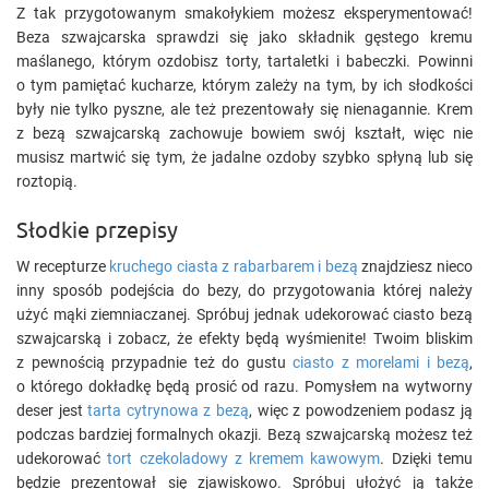
Z tak przygotowanym smakołykiem możesz eksperymentować!
Beza szwajcarska sprawdzi się jako składnik gęstego kremu
maślanego, którym ozdobisz torty, tartaletki i babeczki. Powinni
o tym pamiętać kucharze, którym zależy na tym, by ich słodkości
były nie tylko pyszne, ale też prezentowały się nienagannie. Krem
z bezą szwajcarską zachowuje bowiem swój kształt, więc nie
musisz martwić się tym, że jadalne ozdoby szybko spłyną lub się
roztopią.
Słodkie przepisy
W recepturze
kruchego ciasta z rabarbarem i bezą
znajdziesz nieco
inny sposób podejścia do bezy, do przygotowania której należy
użyć mąki ziemniaczanej. Spróbuj jednak udekorować ciasto bezą
szwajcarską i zobacz, że efekty będą wyśmienite! Twoim bliskim
z pewnością przypadnie też do gustu
ciasto z morelami i bezą
,
o którego dokładkę będą prosić od razu. Pomysłem na wytworny
deser jest
tarta cytrynowa z bezą
, więc z powodzeniem podasz ją
podczas bardziej formalnych okazji. Bezą szwajcarską możesz też
udekorować
tort czekoladowy z kremem kawowym
. Dzięki temu
będzie prezentował się zjawiskowo. Spróbuj ułożyć ją także