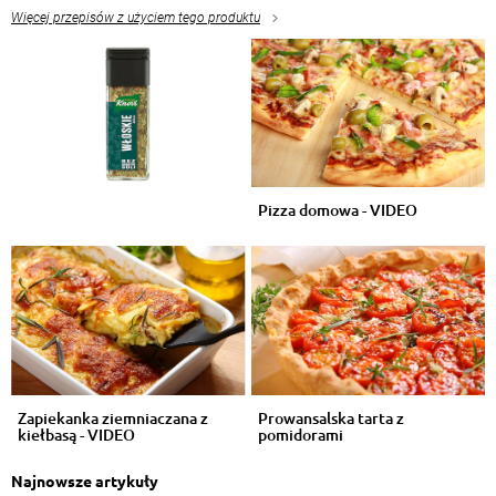
Więcej przepisów z użyciem tego produktu
Pizza domowa - VIDEO
Zapiekanka ziemniaczana z
Prowansalska tarta z
kiełbasą - VIDEO
pomidorami
Najnowsze artykuły