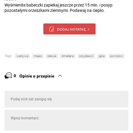
Wyśmienite babeczki zapiekaj jeszcze przez 15 min. i posyp
pozostałymi orzeszkami ziemnymi. Podawaj na ciepło.
DODAJ NOTATKĘ
Tagi:
warzywa
mięso
cebula
śmietana
przystawki
jajka
pomidory
0
Opinie o przepisie