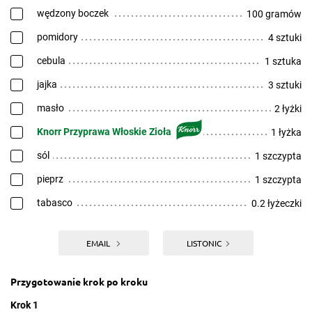
wędzony boczek
100 gramów
pomidory
4 sztuki
cebula
1 sztuka
jajka
3 sztuki
masło
2 łyżki
Knorr Przyprawa Włoskie Zioła
1 łyżka
sól
1 szczypta
pieprz
1 szczypta
tabasco
0.2 łyżeczki
EMAIL
LISTONIC
Przygotowanie krok po kroku
Krok 1