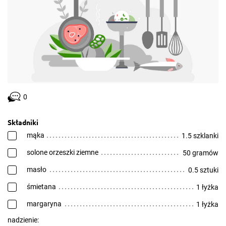
0
Składniki
mąka
1.5 szklanki
solone orzeszki ziemne
50 gramów
masło
0.5 sztuki
śmietana
1 łyżka
margaryna
1 łyżka
nadzienie: