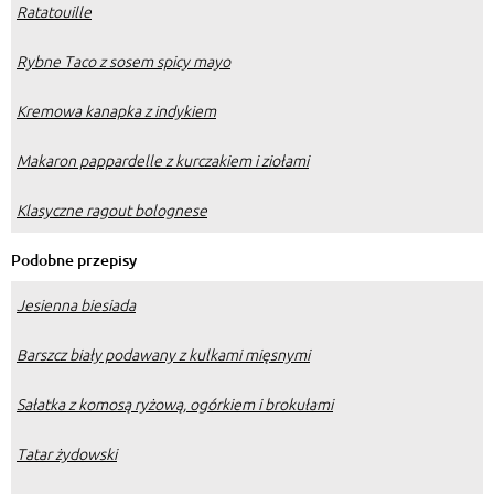
Ratatouille
Rybne Taco z sosem spicy mayo
Kremowa kanapka z indykiem
Makaron pappardelle z kurczakiem i ziołami
Klasyczne ragout bolognese
Podobne przepisy
Jesienna biesiada
Barszcz biały podawany z kulkami mięsnymi
Sałatka z komosą ryżową, ogórkiem i brokułami
Tatar żydowski