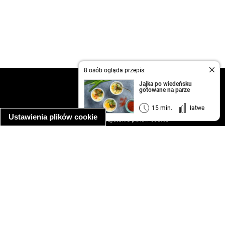
8 osób ogląda przepis:
kontakt
Jajka po wiedeńsku
gotowane na parze
regulamin
informacja o prywatności
15 min.
łatwe
Ustawienia plików cookie
informacja o wykorzystaniu plików cookie
ułatwienia dostępu
Najpopularniejsze przepisy
spaghetti bolognese
makaron z kurczakiem w sosie śmietanowym
kanapka z indykiem
ratatouille