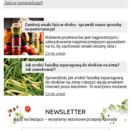
Sola w pomarańczach
Zamknij smaki lata w słoiku - sprawdź nasze sposoby
na pasteryzację!
Robienie przetworów jest najprostszym i
zdecydowanie najsmaczniejszym sposobem
na to, by zachować smaki wiosny, lata i
jesieni na dłużej. Można robić setki zdjęć
Czytaj więcej
krajobrazów, by cieszyć nimi oko w sezonie
zimowym, ale to smaczny posiłek pozwoli w
pełni poczuć atmosferę cieplejszych
Jak zrobić fasolkę szparagową do słoików na zimę?
miesięcy. Przygotowanie słoików ze
Jak zawekować?
smakowitą zawartością musi obejmować
patenty, które pozwolą zachować świeżość
Sprawdźcie, jak zrobić fasolkę szparagową
przetworów.
do słoików na zimę i cieszyć się jej smakiem
również poza sezonem. To warzywo możecie
wekować na wiele sposobów. Wykorzystajcie
Czytaj więcej
nasze propozycje!
NEWSLETTER
Bądź na bieżąco – wysyłamy sezonowe przepisy i porady