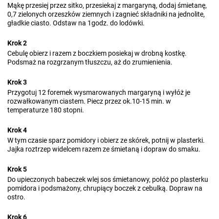
Mąkę przesiej przez sitko, przesiekaj z margaryną, dodaj śmietanę,
0,7 zielonych orzeszków ziemnych i zagnieć składniki na jednolite,
gładkie ciasto. Odstaw na 1godz. do lodówki.
Krok 2
Cebulę obierz i razem z boczkiem posiekaj w drobną kostkę.
Podsmaż na rozgrzanym tłuszczu, aż do zrumienienia.
Krok 3
Przygotuj 12 foremek wysmarowanych margaryną i wyłóż je
rozwałkowanym ciastem. Piecz przez ok.10-15 min. w
temperaturze 180 stopni.
Krok 4
W tym czasie sparz pomidory i obierz ze skórek, potnij w plasterki.
Jajka roztrzep widelcem razem ze śmietaną i dopraw do smaku.
Krok 5
Do upieczonych babeczek wlej sos śmietanowy, połóż po plasterku
pomidora i podsmażony, chrupiący boczek z cebulką. Dopraw na
ostro.
Krok 6