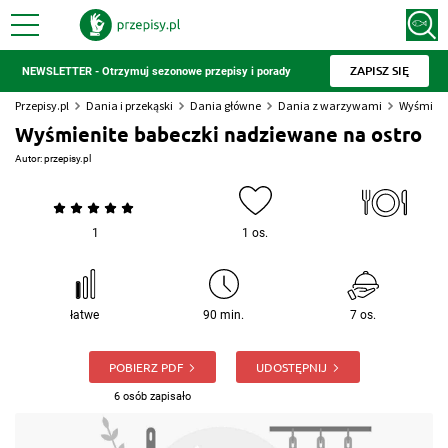
ZAPISZ SIĘ
NEWSLETTER - Otrzymuj sezonowe przepisy i porady
Przepisy.pl
Dania i przekąski
Dania główne
Dania z warzywami
Wyśmieni
Wyśmienite babeczki nadziewane na ostro
Autor:
przepisy.pl
1
1 os.
łatwe
90 min.
7 os.
POBIERZ PDF
UDOSTĘPNIJ
6 osób zapisało