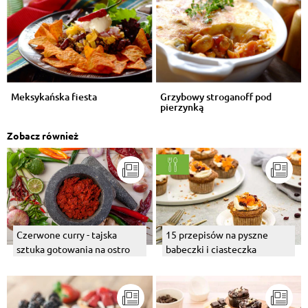
Meksykańska fiesta
Grzybowy stroganoff pod
pierzynką
Zobacz również
Czerwone curry - tajska
15 przepisów na pyszne
sztuka gotowania na ostro
babeczki i ciasteczka