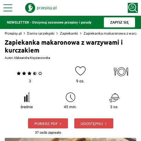
ZAPISZ SIĘ
NEWSLETTER - Otrzymuj sezonowe przepisy i porady
Przepisy.pl
Dania i przekąski
Zapiekanki
Zapiekanka makaronowa z warzyw
Zapiekanka makaronowa z warzywami i
kurczakiem
Autor:
Aleksandra Krzyżanowska
3
9 os.
średnie
45 min.
3 os.
POBIERZ PDF
UDOSTĘPNIJ
37 osób zapisało