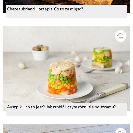
Chateaubriand – przepis. Co to za mięso?
Auszpik – co to jest? Jak zrobić i czym różni się od sztamu?