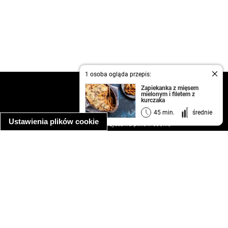
1 osoba ogląda przepis:
kontakt
Zapiekanka z mięsem
mielonym i filetem z
regulamin
kurczaka
informacja o prywatności
45 min.
średnie
Ustawienia plików cookie
informacja o wykorzystaniu plików cookie
ułatwienia dostępu
Najpopularniejsze przepisy
spaghetti bolognese
makaron z kurczakiem w sosie śmietanowym
kanapka z indykiem
ratatouille