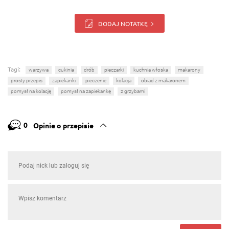
DODAJ NOTATKĘ
Tagi:
warzywa
cukinia
drób
pieczarki
kuchnia włoska
makarony
prosty przepis
zapiekanki
pieczenie
kolacja
obiad z makaronem
pomysł na kolację
pomysł na zapiekankę
z grzybami
0
Opinie o przepisie