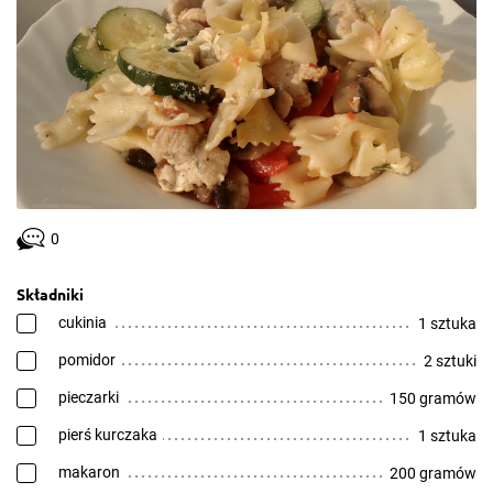
0
Składniki
cukinia
1 sztuka
pomidor
2 sztuki
pieczarki
150 gramów
pierś kurczaka
1 sztuka
makaron
200 gramów