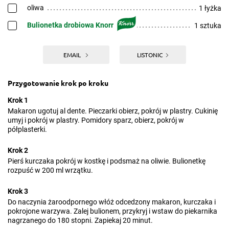
oliwa
1 łyżka
Bulionetka drobiowa Knorr
1 sztuka
EMAIL
LISTONIC
Przygotowanie krok po kroku
Krok 1
Makaron ugotuj al dente. Pieczarki obierz, pokrój w plastry. Cukinię
umyj i pokrój w plastry. Pomidory sparz, obierz, pokrój w
półplasterki.
Krok 2
Pierś kurczaka pokrój w kostkę i podsmaż na oliwie. Bulionetkę
rozpuść w 200 ml wrzątku.
Krok 3
Do naczynia żaroodpornego włóż odcedzony makaron, kurczaka i
pokrojone warzywa. Zalej bulionem, przykryj i wstaw do piekarnika
nagrzanego do 180 stopni. Zapiekaj 20 minut.