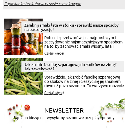
Zapiekanka brokulowa w sosie czosnkowym
Zamknij smaki lata w słoiku - sprawdź nasze sposoby
na pasteryzację!
Robienie przetworów jest najprostszym i
zdecydowanie najsmaczniejszym sposobem
na to, by zachować smaki wiosny, lata i
jesieni na dłużej. Można robić setki zdjęć
Czytaj więcej
krajobrazów, by cieszyć nimi oko w sezonie
zimowym, ale to smaczny posiłek pozwoli w
pełni poczuć atmosferę cieplejszych
Jak zrobić fasolkę szparagową do słoików na zimę?
miesięcy. Przygotowanie słoików ze
Jak zawekować?
smakowitą zawartością musi obejmować
patenty, które pozwolą zachować świeżość
Sprawdźcie, jak zrobić fasolkę szparagową
przetworów.
do słoików na zimę i cieszyć się jej smakiem
również poza sezonem. To warzywo możecie
wekować na wiele sposobów. Wykorzystajcie
Czytaj więcej
nasze propozycje!
NEWSLETTER
Bądź na bieżąco – wysyłamy sezonowe przepisy i porady