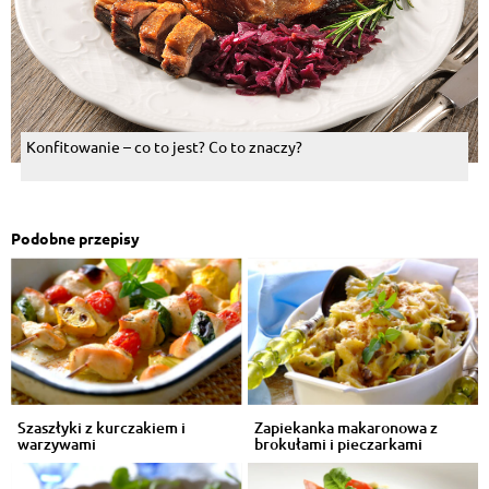
Konfitowanie – co to jest? Co to znaczy?
Podobne przepisy
Szaszłyki z kurczakiem i
Zapiekanka makaronowa z
warzywami
brokułami i pieczarkami