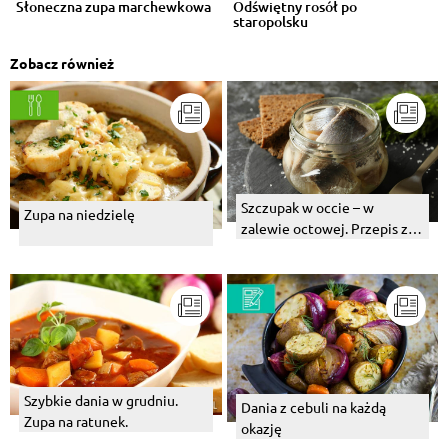
Słoneczna zupa marchewkowa
Odświętny rosół po
staropolsku
Zobacz również
Szczupak w occie – w
Zupa na niedzielę
zalewie octowej. Przepis z
cebulą
Szybkie dania w grudniu.
Dania z cebuli na każdą
Zupa na ratunek.
okazję