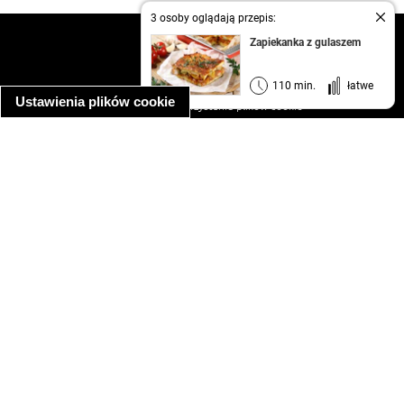
3 osoby oglądają przepis:
kontakt
Zapiekanka z gulaszem
regulamin
informacja o prywatności
110 min.
łatwe
Ustawienia plików cookie
informacja o wykorzystaniu plików cookie
ułatwienia dostępu
Najpopularniejsze przepisy
spaghetti bolognese
makaron z kurczakiem w sosie śmietanowym
kanapka z indykiem
ratatouille
lahmacun
mac and cheese
zupa minestrone
cannelloni ze szpinakiem i ricottą
spaghetti przepisy