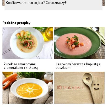
Konfitowanie – co to jest? Co to znaczy?
Podobne przepisy
Żurek ze smażonymi
Czerwony barszcz z kapustą i
ziemniakami i kiełbasą
boczkiem