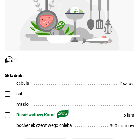
0
Składniki
cebula
2 sztuki
sól
masło
Rosół wołowy Knorr
1.5 litra
bochenek czerstwego chleba
300 gramów