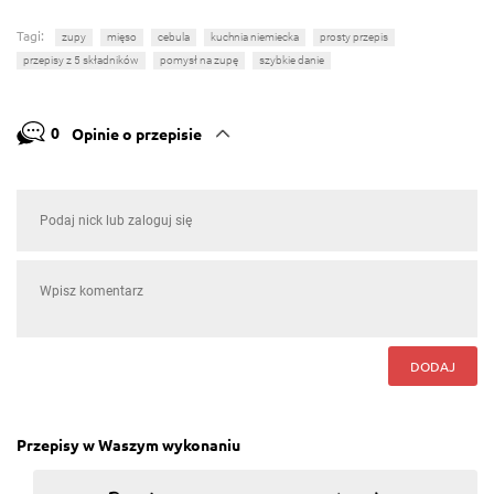
Tagi:
zupy
mięso
cebula
kuchnia niemiecka
prosty przepis
przepisy z 5 składników
pomysł na zupę
szybkie danie
0
Opinie o przepisie
DODAJ
Przepisy w Waszym wykonaniu