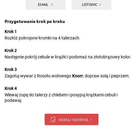
EMAIL
LISTONIC
Przygotowanie krok po kroku
Krok 1
Rozłóż pokrojone kromki na 4 talerzach.
Krok 2
Następnie pokrój cebule w krążki i podsmaż na złotobrązowy kolor.
Krok 3
Zagotuj wywar z Rosołu wołowego
Knorr
, dopraw solą i pieprzem.
Krok 4
Wlewaj zupę do talerzy z chlebem i posypuj krążkami cebuli i
podawaj.
DODAJ NOTATKĘ