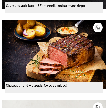
Czym zastąpić kumin? Zamienniki kminu rzymskiego
Chateaubriand – przepis. Co to za mięso?