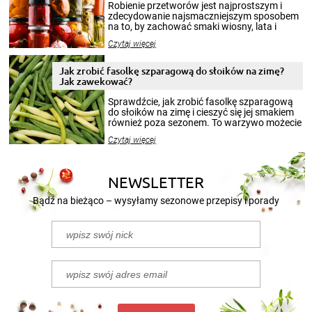
Robienie przetworów jest najprostszym i
zdecydowanie najsmaczniejszym sposobem
na to, by zachować smaki wiosny, lata i
jesieni na dłużej. Można robić setki zdjęć
Czytaj więcej
krajobrazów, by cieszyć nimi oko w sezonie
zimowym, ale to smaczny posiłek pozwoli w
pełni poczuć atmosferę cieplejszych
Jak zrobić fasolkę szparagową do słoików na zimę?
miesięcy. Przygotowanie słoików ze
Jak zawekować?
smakowitą zawartością musi obejmować
patenty, które pozwolą zachować świeżość
Sprawdźcie, jak zrobić fasolkę szparagową
przetworów.
do słoików na zimę i cieszyć się jej smakiem
również poza sezonem. To warzywo możecie
wekować na wiele sposobów. Wykorzystajcie
Czytaj więcej
nasze propozycje!
NEWSLETTER
Bądź na bieżąco – wysyłamy sezonowe przepisy i porady