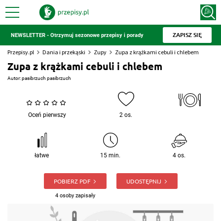
ZAPISZ SIĘ
NEWSLETTER - Otrzymuj sezonowe przepisy i porady
Przepisy.pl
Dania i przekąski
Zupy
Zupa z krążkami cebuli i chlebem
Zupa z krążkami cebuli i chlebem
Autor:
pasibrzuch pasibrzuch
Oceń pierwszy
2 os.
łatwe
15 min.
4 os.
POBIERZ PDF
UDOSTĘPNIJ
4 osoby zapisały